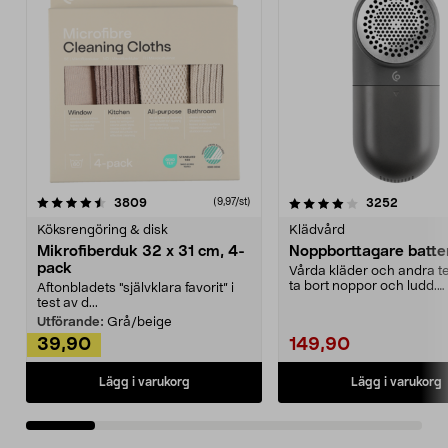
4.0av 5 stjärnor
recensioner
4.5av 5 stjärnor
recensio
3809
3252
(9,97/st)
Köksrengöring & disk
Klädvård
Mikrofiberduk 32 x 31 cm, 4-
Noppborttagare batter
pack
Vårda kläder och andra tex
ta bort noppor och ludd.
Aftonbladets "självklara favorit” i
Noppborttagaren fräs...
test av d...
Utförande:
Grå/beige
39,90
149,90
Lägg i varukorg
Lägg i varukorg