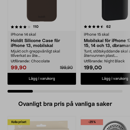
4.5 av 5 stjärnor
recensioner
4.5 av 5 stjärnor
recensione
110
62
iPhone 14 skal
iPhone 15 skal
Holdit Silicone Case för
Mobilskal för iPhone 1
iPhone 13, mobilskal
15, 14 och 13, dbram
Greenland
Mjukt och greppvänligt skal
Tunt, stötskyddande skal 
tillverkat av åte...
återvunnen plast....
Utförande:
Chocolate
Utförande:
Night Black
99,90
199,00
199,90
Lägg i varukorg
Lägg i varukorg
Ovanligt bra pris på vanliga saker
Kolla priset
-25%