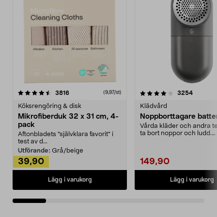
4.0av 5 stjärnor
recensioner
4.5av 5 stjärnor
recensio
3816
3254
(9,97/st)
Köksrengöring & disk
Klädvård
Mikrofiberduk 32 x 31 cm, 4-
Noppborttagare batter
pack
Vårda kläder och andra tex
ta bort noppor och ludd.
Aftonbladets "självklara favorit” i
Noppborttagaren fräs...
test av d...
Utförande:
Grå/beige
39,90
149,90
Lägg i varukorg
Lägg i varukorg