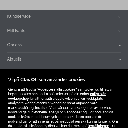
Sidfot
Kundservice
Mitt konto
Om oss
Aktuellt
Våra bolag
Vi på Clas Ohlson använder cookies
Hitta butik
Genom att trycka
”Acceptera alla cookies”
samtycker du till att vi
lagrar cookies och andra spårtekniker på din enhet
enligt vår
cookiepolicy
för att förbättra upplevelsen på vår webbplats,
SE
NO
FI
analysera webbplatsens användning samt anpassa våra
marknadsföringsinsatser. Vi använder fyra kategorier av cookies:
nödvändiga, funktionella, analys och annonsering. För nödvändiga
cookies krävs inte ditt samtycke eftersom dessa cookies är
nödvändiga för att innehållet på webbplatsen ska kunna fungera. Om
du istället vill skräddarsy dina val kan du trycka på
inställningar
. Ditt