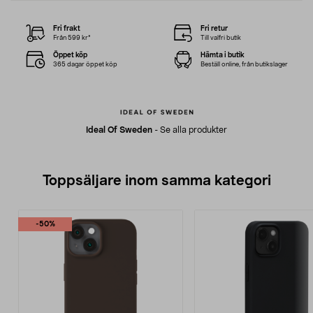
Fri frakt
Fri retur
Från 599 kr*
Till valfri butik
Öppet köp
Hämta i butik
365 dagar öppet köp
Beställ online, från butikslager
Ideal Of Sweden
-
Se alla produkter
Toppsäljare inom samma kategori
-50%