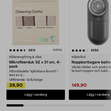
4.0av 5 stjärnor
recensioner
4.5av 5 stjärnor
recensio
3813
3252
(9,97/st)
Köksrengöring & disk
Klädvård
Mikrofiberduk 32 x 31 cm, 4-
Noppborttagare batter
pack
Vårda kläder och andra tex
ta bort noppor och ludd.
Aftonbladets "självklara favorit” i
Noppborttagaren fräs...
test av d...
Utförande:
Grå/beige
39,90
149,90
Lägg i varukorg
Lägg i varukorg