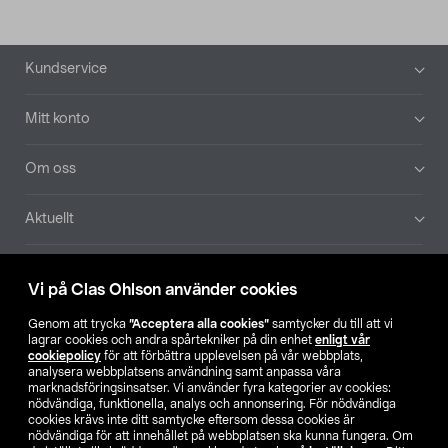
Sidfot
Kundservice
Mitt konto
Om oss
Aktuellt
Våra bolag
Vi på Clas Ohlson använder cookies
Hitta butik
Genom att trycka
”Acceptera alla cookies”
samtycker du till att vi
lagrar cookies och andra spårtekniker på din enhet
enligt vår
cookiepolicy
för att förbättra upplevelsen på vår webbplats,
SE
NO
FI
analysera webbplatsens användning samt anpassa våra
marknadsföringsinsatser. Vi använder fyra kategorier av cookies:
nödvändiga, funktionella, analys och annonsering. För nödvändiga
cookies krävs inte ditt samtycke eftersom dessa cookies är
nödvändiga för att innehållet på webbplatsen ska kunna fungera. Om