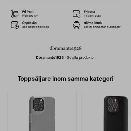
Fri frakt
Fri retur
Från 599 kr*
Till valfri butik
Öppet köp
Hämta i butik
365 dagar öppet köp
Beställ online, från butikslager
Dbramante1928
-
Se alla produkter
Toppsäljare inom samma kategori