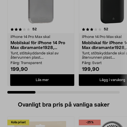
3.5 av 5 stjärnor
recensioner
4.0 av 5 stjärnor
recensione
52
52
iPhone 14 Pro Max skal
iPhone 14 Pro Max skal
Mobilskal för iPhone 14 Pro
Mobilskal för iPhone 1
Max dbramante1928,
Max dbramante1928,
Greenland
Greenland
Tunt, stötskyddande skal av
Tunt, stötskyddande skal 
återvunnen plast....
återvunnen plast....
Färg:
Transparent
Färg:
Svart
199,90
199,90
Läs mer
Lägg i varukorg
Ovanligt bra pris på vanliga saker
Kolla priset
-25%