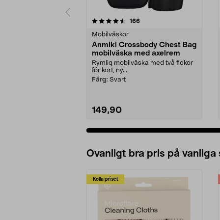
5 av 5 stjärnor
4.5 av 5 stjärnor
recensioner
166
Mobilväskor
Anmiki Crossbody Chest Bag
mobilväska med axelrem
Rymlig mobilväska med två fickor
för kort, ny...
Färg:
Svart
149,90
Ovanligt bra pris på vanliga
Kolla priset