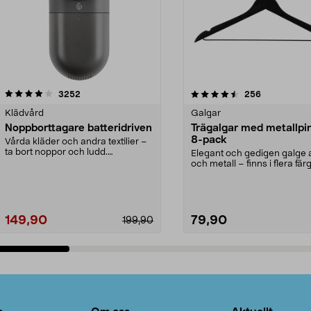
4.5av 5 stjärnor
recensioner
4.0av 5 stjärnor
recensioner
3252
256
Klädvård
Galgar
Noppborttagare batteridriven
Trägalgar med metallpi
8-pack
Vårda kläder och andra textilier –
ta bort noppor och ludd.
Elegant och gedigen galge a
Noppborttagaren fräs...
och metall – finns i flera färg
Galge med sv...
149,90
79,90
199,90
Lägg i varukorg
Lägg i varukorg