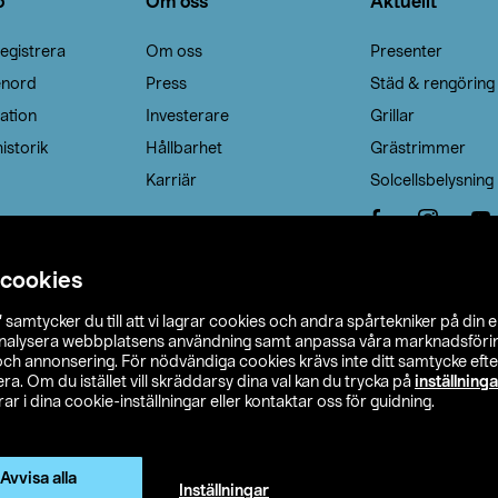
o
Om oss
Aktuellt
egistrera
Om oss
Presenter
enord
Press
Städ & rengöring
ation
Investerare
Grillar
istorik
Hållbarhet
Grästrimmer
Karriär
Solcellsbelysning
 cookies
”
samtycker du till att vi lagrar cookies och andra spårtekniker på din 
analysera webbplatsens användning samt anpassa våra marknadsförings
 och annonsering. För nödvändiga cookies krävs inte ditt samtycke ef
a. Om du istället vill skräddarsy dina val kan du trycka på
inställninga
r i dina cookie-inställningar eller kontaktar oss för guidning.
s Ohlson
Köpvillkor
Privacy statement
Klubbvillkor
H
Ändra till priser exklusive moms
Avvisa alla
Inställningar