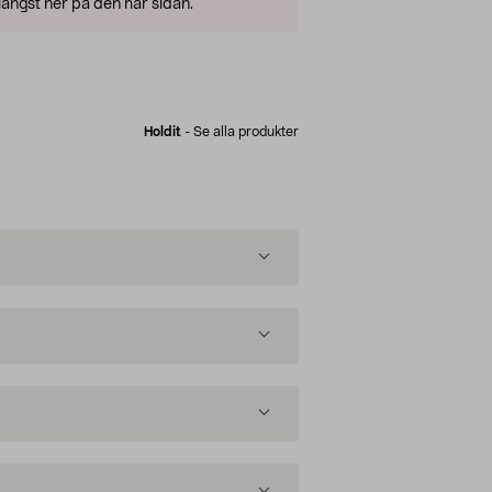
ängst ner på den här sidan.
Holdit
-
Se alla produkter