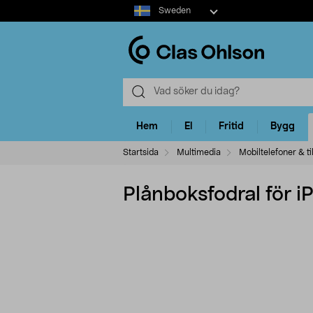
Select
Sweden
market
Hem
El
Fritid
Bygg
Startsida
Multimedia
Mobiltelefoner & ti
Plånboksfodral för i