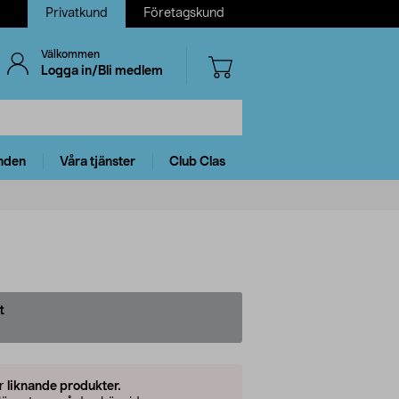
Privatkund
Företagskund
Välkommen
Logga in/Bli medlem
nden
Våra tjänster
Club Clas
t
er
liknande produkter.