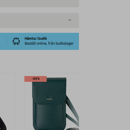
Hämta i butik
Beställ online, från butikslager
-65%
-31%