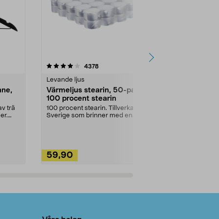
4.5av 5 stjärnor
recensioner
4.5
4378
2
Levande ljus
Rengöringsm
nne,
Värmeljus stearin, 50-pack,
Bikarbonat
100 procent stearin
Ett allsidigt 
städning och 
v trä
100 procent stearin. Tillverkade i
ute. Städa med
er.
Sverige som brinner med en
vacker och sotfri ...
59,90
49,90
Lägg i varukorg
Lägg