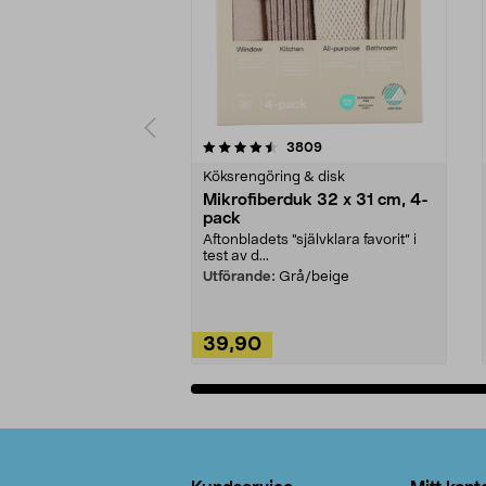
5av 5 stjärnor
4.0av 5 stjärnor
recensioner
3809
Köksrengöring & disk
Mikrofiberduk 32 x 31 cm, 4-
pack
Aftonbladets "självklara favorit” i
test av d...
Utförande:
Grå/beige
39,90
Lägg i varukorg
Sidfot