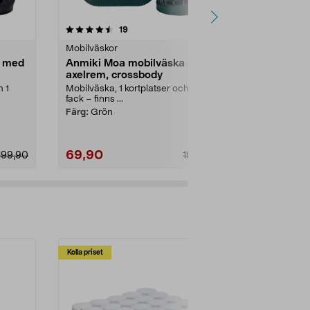
4.0 av 5 stjärnor
recensioner
4.5
19
4
Mobilväskor
Reseförvarin
a med
Anmiki Moa mobilväska med
Passväska 
axelrem, crossbody
pass, biljet
h 1
Mobilväska, 1 kortplatser och 1
Reseplånbok 
fack – finns ...
halsen – pas
dam. Liten ax
Färg:
Grön
69,90
89,90
199,90
199,90
Kolla priset
Multibuy