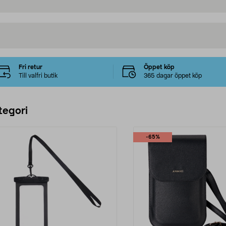
Fri retur
Öppet köp
Till valfri butik
365 dagar öppet köp
tegori
-65%