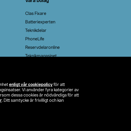
Våra bolag
Clas Fixare
Batteriexperten
Teknikdelar
PhoneLife
Reservdelaronline
Teknikmagasinet
enhet
enligt vår cookiepolicy
för att
insatser. Vi använder fyra kategorier av
tersom dessa cookies är nödvändiga för att
r
. Ditt samtycke är frivilligt och kan
itta butik