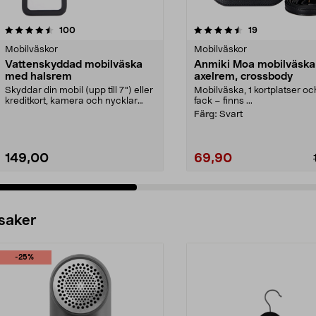
4.5 av 5 stjärnor
recensioner
4.5 av 5 stjärnor
recensioner
100
19
Mobilväskor
Mobilväskor
Vattenskyddad mobilväska
Anmiki Moa mobilväsk
med halsrem
axelrem, crossbody
Skyddar din mobil (upp till 7") eller
Mobilväska, 1 kortplatser oc
kreditkort, kamera och nycklar
fack – finns ...
från vatten...
Färg:
Svart
149,00
69,90
 saker
-25%