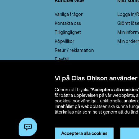
Kundservice
Mitt kont
Vanliga frågor
Logga in/R
Kontakta oss
Glömt lös
Tillgänglighet
Min inform
Köpvillkor
Min orderh
Retur / reklamation
Elavfall
Cookie policy
Leveransalternativ
Vi på Clas Ohlson använder
Genom att trycka
”Acceptera alla cookies
förbättra upplevelsen på vår webbplats, 
cookies: nödvändiga, funktionella, analys
innehållet på webbplatsen ska kunna funger
återkallas när som helst genom att du ändra
© 2026 Cla
Acceptera alla cookies