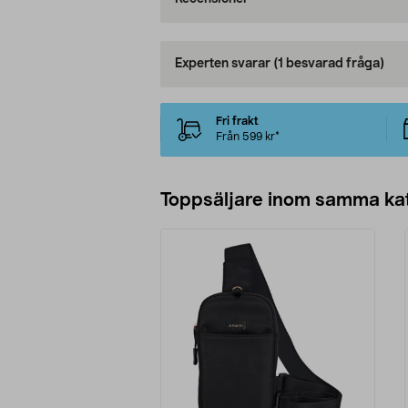
Experten svarar
(1 besvarad fråga)
Fri frakt
Från 599 kr*
Toppsäljare inom samma ka