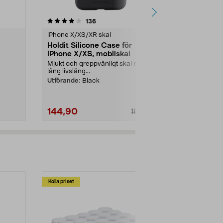
4.5 av 5 stjärnor
recensioner
4.5
136
2
iPhone X/XS/XR skal
iPhone X/XS/
Holdit Silicone Case för
Plånboksfod
iPhone X/XS, mobilskal
X/XS, Holdi
Mjukt och greppvänligt skal med
Plånbok och mo
lång livsläng...
för 3 kreditko
lämna plånbo.
Utförande:
Black
144,90
199,90
199,00
Kolla priset
Multibuy