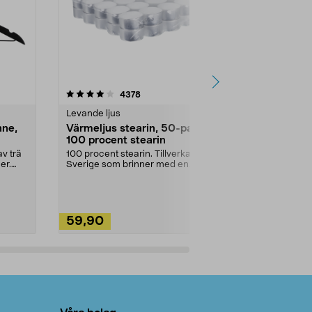
4.5av 5 stjärnor
recensioner
4.5
4378
2
Levande ljus
Rengöringsm
nne,
Värmeljus stearin, 50-pack,
Bikarbonat
100 procent stearin
Ett allsidigt 
städning och 
v trä
100 procent stearin. Tillverkade i
ute. Städa med
er.
Sverige som brinner med en
vacker och sotfri ...
59,90
49,90
Lägg i varukorg
Lägg