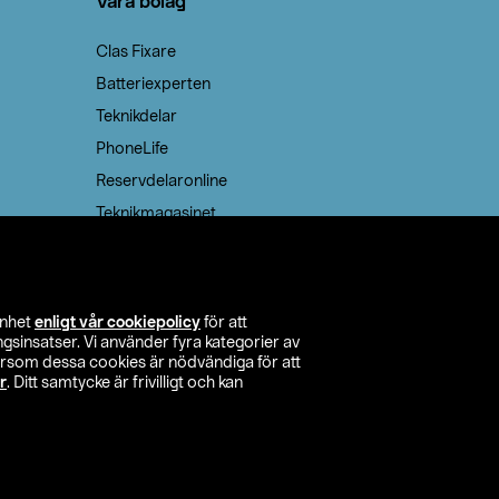
Våra bolag
Clas Fixare
Batteriexperten
Teknikdelar
PhoneLife
Reservdelaronline
Teknikmagasinet
enhet
enligt vår cookiepolicy
för att
insatser. Vi använder fyra kategorier av
tersom dessa cookies är nödvändiga för att
r
. Ditt samtycke är frivilligt och kan
itta butik