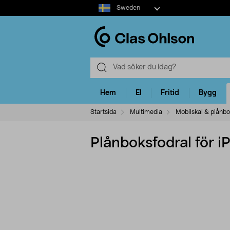
Select
Sweden
market
Hem
El
Fritid
Bygg
Startsida
Multimedia
Mobilskal & plånbo
Plånboksfodral för i