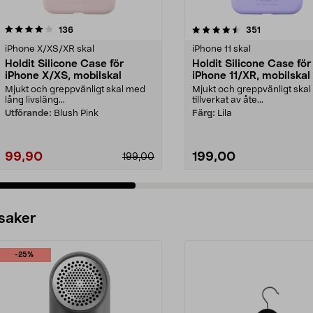
4.5 av 5 stjärnor
recensioner
4.0 av 5 stjärnor
recensioner
136
351
iPhone X/XS/XR skal
iPhone 11 skal
Holdit Silicone Case för
Holdit Silicone Case för
iPhone X/XS, mobilskal
iPhone 11/XR, mobilskal
Mjukt och greppvänligt skal med
Mjukt och greppvänligt skal
lång livsläng...
tillverkat av åte...
Utförande:
Blush Pink
Färg:
Lila
99,90
199,00
199,00
 saker
-25%