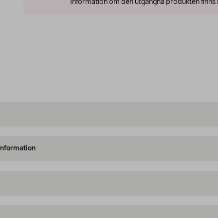
Information om den utgångna produkten finns l
information