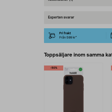
Experten svarar
Fri frakt
Från 599 kr*
Toppsäljare inom samma ka
-50%