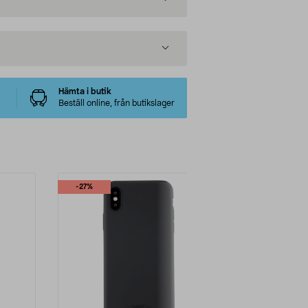
Hämta i butik
Beställ online, från butikslager
-27%
-33%