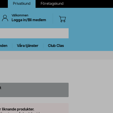
Privatkund
Företagskund
Välkommen
Logga in/Bli medlem
nden
Våra tjänster
Club Clas
t
er
liknande produkter.