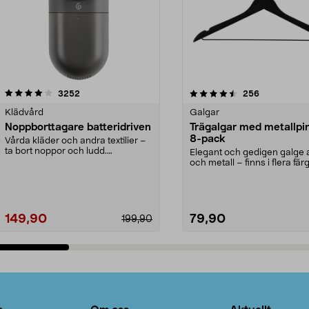
4.5av 5 stjärnor
recensioner
4.0av 5 stjärnor
recensioner
3252
256
Klädvård
Galgar
Noppborttagare batteridriven
Trägalgar med metallpi
8-pack
Vårda kläder och andra textilier –
ta bort noppor och ludd.
Elegant och gedigen galge a
Noppborttagaren fräs...
och metall – finns i flera färg
Galge med sv...
149,90
79,90
199,90
Lägg i varukorg
Lägg i varukorg