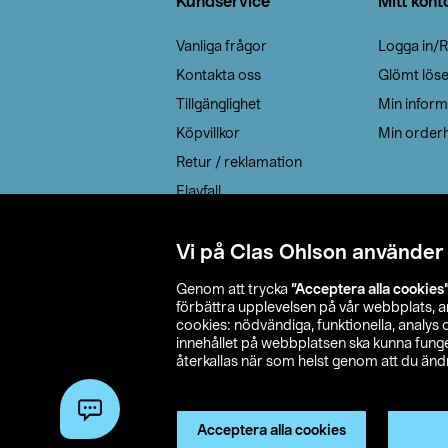
Kundservice
Mitt kont
Vanliga frågor
Logga in/R
Kontakta oss
Glömt lös
Tillgänglighet
Min inform
Köpvillkor
Min orderh
Retur / reklamation
Elavfall
Cookie policy
Leveransalternativ
Vi på Clas Ohlson använder
Genom att trycka
”Acceptera alla cookies
förbättra upplevelsen på vår webbplats, 
cookies: nödvändiga, funktionella, analys
innehållet på webbplatsen ska kunna funger
återkallas när som helst genom att du ändra
© 2026 Cla
Acceptera alla cookies