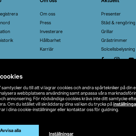
o
Om oss
Aktuellt
egistrera
Om oss
Presenter
enord
Press
Städ & rengöring
ation
Investerare
Grillar
istorik
Hållbarhet
Grästrimmer
Karriär
Solcellsbelysning
 cookies
”
samtycker du till att vi lagrar cookies och andra spårtekniker på din 
analysera webbplatsens användning samt anpassa våra marknadsförings
 och annonsering. För nödvändiga cookies krävs inte ditt samtycke ef
a. Om du istället vill skräddarsy dina val kan du trycka på
inställninga
r i dina cookie-inställningar eller kontaktar oss för guidning.
s Ohlson
Köpvillkor
Privacy statement
Klubbvillkor
H
Ändra till priser exklusive moms
Avvisa alla
Inställningar