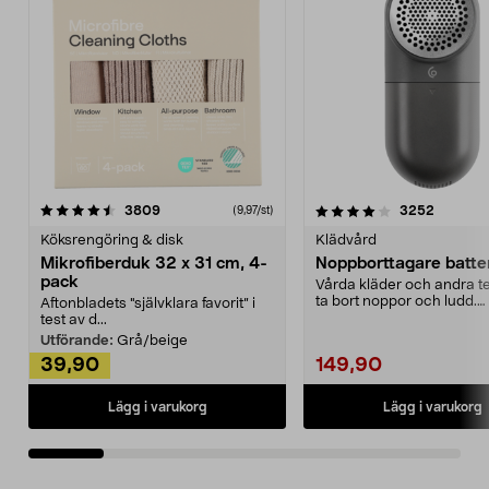
4.0av 5 stjärnor
recensioner
4.5av 5 stjärnor
recensio
3809
3252
(9,97/st)
Köksrengöring & disk
Klädvård
Mikrofiberduk 32 x 31 cm, 4-
Noppborttagare batter
pack
Vårda kläder och andra tex
ta bort noppor och ludd.
Aftonbladets "självklara favorit” i
Noppborttagaren fräs...
test av d...
Utförande:
Grå/beige
39,90
149,90
Lägg i varukorg
Lägg i varukorg