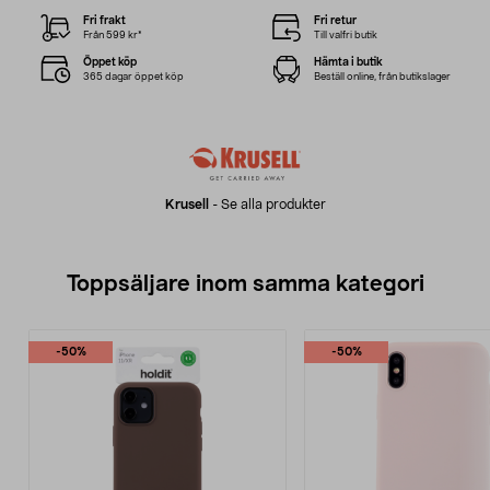
Fri frakt
Fri retur
Från 599 kr*
Till valfri butik
Öppet köp
Hämta i butik
365 dagar öppet köp
Beställ online, från butikslager
Krusell
-
Se alla produkter
Toppsäljare inom samma kategori
-50%
-50%