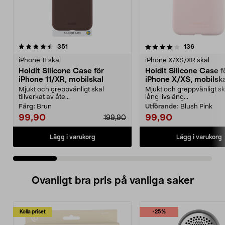
4.0 av 5 stjärnor
recensioner
4.5 av 5 stjärnor
recensione
351
136
iPhone 11 skal
iPhone X/XS/XR skal
Holdit Silicone Case för
Holdit Silicone Case f
iPhone 11/XR, mobilskal
iPhone X/XS, mobilsk
Mjukt och greppvänligt skal
Mjukt och greppvänligt s
tillverkat av åte...
lång livsläng...
Färg:
Brun
Utförande:
Blush Pink
99,90
99,90
199,90
Lägg i varukorg
Lägg i varukorg
Ovanligt bra pris på vanliga saker
Kolla priset
-25%