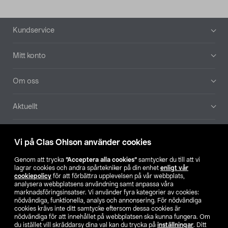
Sidfot
Kundservice
Mitt konto
Om oss
Aktuellt
Våra bolag
Vi på Clas Ohlson använder cookies
Hitta butik
Genom att trycka
”Acceptera alla cookies”
samtycker du till att vi
lagrar cookies och andra spårtekniker på din enhet
enligt vår
cookiepolicy
för att förbättra upplevelsen på vår webbplats,
SE
NO
FI
analysera webbplatsens användning samt anpassa våra
marknadsföringsinsatser. Vi använder fyra kategorier av cookies:
nödvändiga, funktionella, analys och annonsering. För nödvändiga
cookies krävs inte ditt samtycke eftersom dessa cookies är
nödvändiga för att innehållet på webbplatsen ska kunna fungera. Om
du istället vill skräddarsy dina val kan du trycka på
inställningar
. Ditt