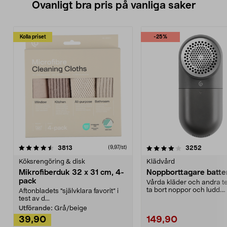
Ovanligt bra pris på vanliga saker
Kolla priset
-25%
4.0av 5 stjärnor
recensioner
4.5av 5 stjärnor
recensio
3813
3252
(9,97/st)
Köksrengöring & disk
Klädvård
Mikrofiberduk 32 x 31 cm, 4-
Noppborttagare batter
pack
Vårda kläder och andra tex
ta bort noppor och ludd.
Aftonbladets "självklara favorit” i
Noppborttagaren fräs...
test av d...
Utförande:
Grå/beige
39,90
149,90