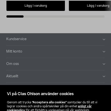
Lägg i varukorg
Lägg i varukorg
Sidfot
Kundservice
Mitt konto
Om oss
Aktuellt
Våra bolag
Vi på Clas Ohlson använder cookies
Hitta butik
Genom att trycka
”Acceptera alla cookies”
samtycker du till att vi
lagrar cookies och andra spårtekniker på din enhet
enligt vår
cookiepolicy
för att förbättra upplevelsen på vår webbplats,