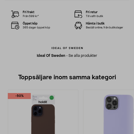
Fri frakt
Fri retur
Från 599 kr*
Till valfri butik
Öppet köp
Hämta i butik
365 dagar öppet köp
Beställ online, från butikslager
Ideal Of Sweden
-
Se alla produkter
Toppsäljare inom samma kategori
-50%