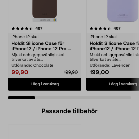
4.5 av 5 stjärnor
recensioner
4.0 av 5 stjärnor
recension
487
487
iPhone 12 skal
iPhone 12 skal
Holdit Silicone Case för
Holdit Silicone Case f
iPhone12 / iPhone 12 Pro,
iPhone12 / iPhone 12 
mobilskal
mobilskal
Mjukt och greppvänligt skal
Mjukt och greppvänligt sk
tillverkat av åte...
tillverkat av åte...
Utförande:
Chocolate
Utförande:
Lavender
99,90
199,00
199,90
Lägg i varukorg
Lägg i varukorg
Passande tillbehör