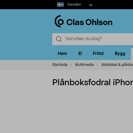
Select
Sweden
market
Hem
El
Fritid
Bygg
Startsida
Multimedia
Mobilskal & plånbo
Plånboksfodral iPho