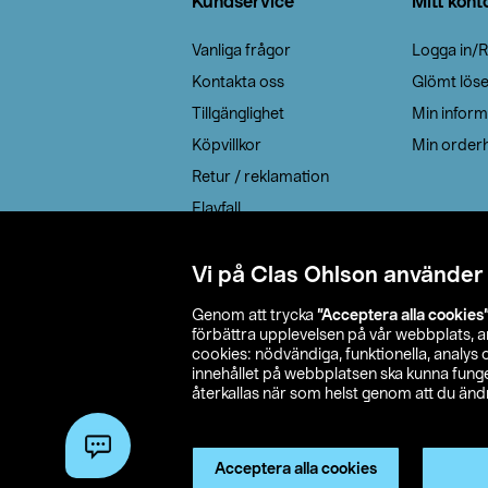
Kundservice
Mitt kont
Vanliga frågor
Logga in/R
Kontakta oss
Glömt lös
Tillgänglighet
Min inform
Köpvillkor
Min orderh
Retur / reklamation
Elavfall
Cookie policy
Leveransalternativ
Vi på Clas Ohlson använder
Genom att trycka
”Acceptera alla cookies
förbättra upplevelsen på vår webbplats, 
cookies: nödvändiga, funktionella, analys
innehållet på webbplatsen ska kunna funger
återkallas när som helst genom att du ändra
© 2026 Cla
Acceptera alla cookies