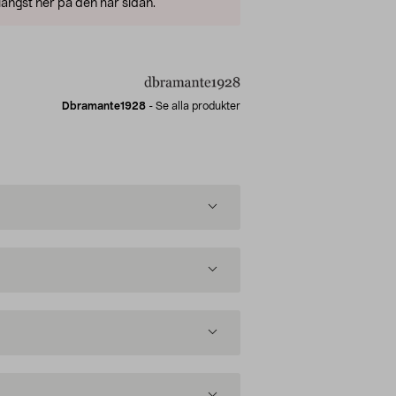
ängst ner på den här sidan.
Dbramante1928
-
Se alla produkter