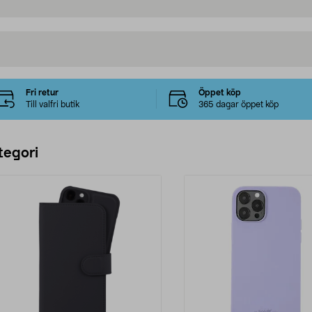
Fri retur
Öppet köp
Till valfri butik
365 dagar öppet köp
tegori