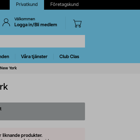
Privatkund
Företagskund
Välkommen
Logga in/Bli medlem
nden
Våra tjänster
Club Clas
 New York
rk
t
er
liknande produkter.