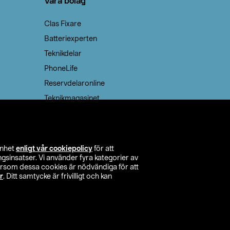
Våra bolag
Clas Fixare
Batteriexperten
Teknikdelar
PhoneLife
Reservdelaronline
Teknikmagasinet
enhet
enligt vår cookiepolicy
för att
insatser. Vi använder fyra kategorier av
tersom dessa cookies är nödvändiga för att
r
. Ditt samtycke är frivilligt och kan
itta butik