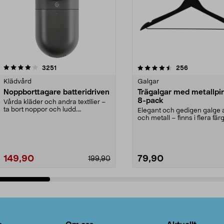
4.5av 5 stjärnor
recensioner
4.0av 5 stjärnor
recensioner
3251
256
Klädvård
Galgar
Noppborttagare batteridriven
Trägalgar med metallpi
8-pack
Vårda kläder och andra textilier –
ta bort noppor och ludd.
Elegant och gedigen galge a
Noppborttagaren fräs...
och metall – finns i flera färg
Galge med sv...
149,90
79,90
199,90
Lägg i varukorg
Lägg i varukorg