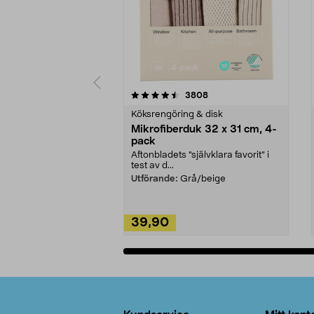
5av 5 stjärnor
4.0av 5 stjärnor
recensioner
3808
Köksrengöring & disk
Mikrofiberduk 32 x 31 cm, 4-
pack
Aftonbladets "självklara favorit” i
test av d...
Utförande:
Grå/beige
39,90
Lägg i varukorg
Sidfot