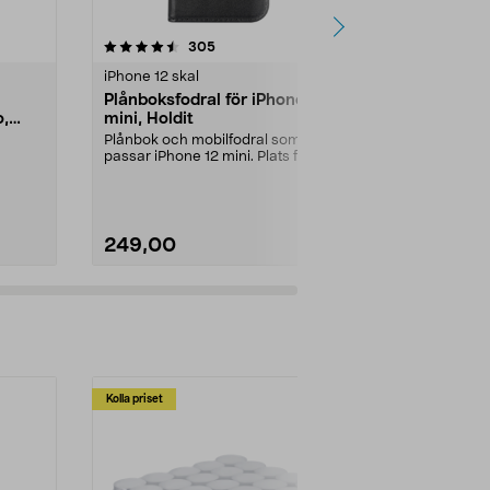
4.5 av 5 stjärnor
recensioner
4.5
305
3
iPhone 12 skal
iPhone 12 ska
Plånboksfodral för iPhone 12
Mobilskal st
o,
mini, Holdit
12/12 Pro, 
Symmetry
Plånbok och mobilfodral som
Skyddande ska
passar iPhone 12 mini. Plats för 3
iPhone 12 Pro
kreditkort - lämn...
baksida som f
249,00
349,00
Kolla priset
Multibuy