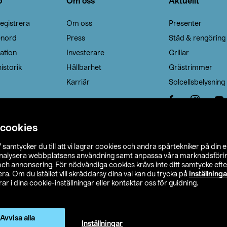
o
Om oss
Aktuellt
egistrera
Om oss
Presenter
enord
Press
Städ & rengöring
ation
Investerare
Grillar
istorik
Hållbarhet
Grästrimmer
Karriär
Solcellsbelysning
 cookies
”
samtycker du till att vi lagrar cookies och andra spårtekniker på din 
analysera webbplatsens användning samt anpassa våra marknadsförings
 och annonsering. För nödvändiga cookies krävs inte ditt samtycke ef
a. Om du istället vill skräddarsy dina val kan du trycka på
inställninga
r i dina cookie-inställningar eller kontaktar oss för guidning.
s Ohlson
Köpvillkor
Privacy statement
Klubbvillkor
H
Ändra till priser exklusive moms
Avvisa alla
Inställningar