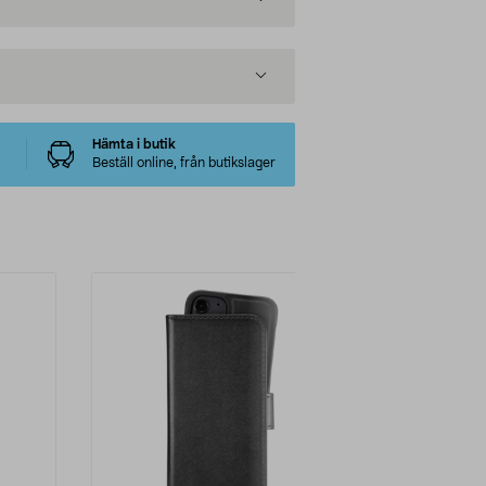
Hämta i butik
Beställ online, från butikslager