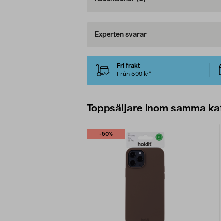
Experten svarar
Fri frakt
Från 599 kr*
Toppsäljare inom samma ka
-50%