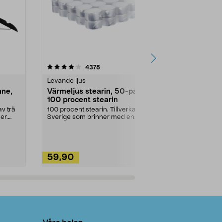
4.5av 5 stjärnor
recensioner
4.5
4378
2
Levande ljus
Rengöringsm
nne,
Värmeljus stearin, 50-pack,
Bikarbonat
100 procent stearin
Ett allsidigt 
städning och 
v trä
100 procent stearin. Tillverkade i
ute. Städa med
er.
Sverige som brinner med en
vacker och sotfri ...
59,90
49,90
Lägg i varukorg
Lägg