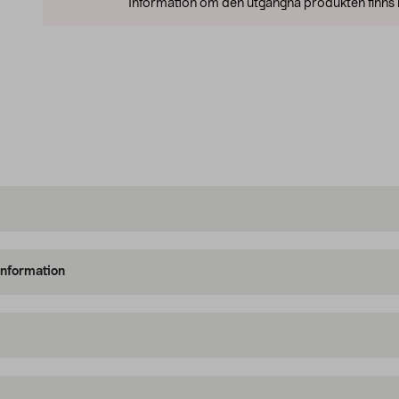
Information om den utgångna produkten finns l
information