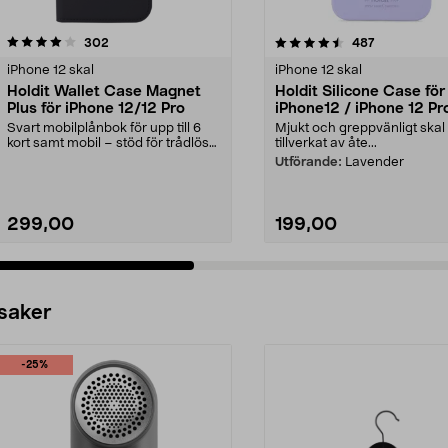
4.5 av 5 stjärnor
recensioner
4.5 av 5 stjärnor
recensioner
302
487
iPhone 12 skal
iPhone 12 skal
Holdit Wallet Case Magnet
Holdit Silicone Case för
Plus för iPhone 12/12 Pro
iPhone12 / iPhone 12 Pr
mobilskal
Svart mobilplånbok för upp till 6
Mjukt och greppvänligt skal
kort samt mobil – stöd för trådlös
tillverkat av åte...
laddning (Q...
Utförande:
Lavender
299,00
199,00
 saker
-25%