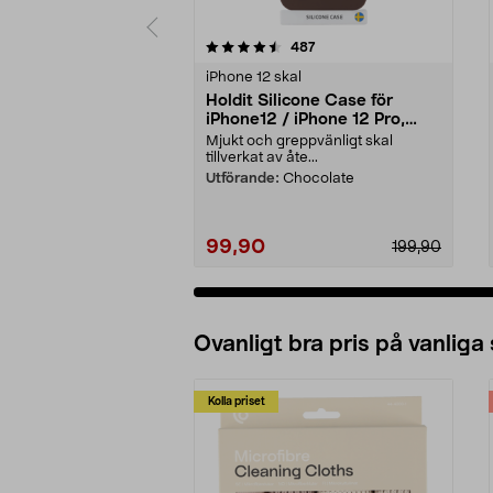
5 av 5 stjärnor
4.0 av 5 stjärnor
recensioner
487
iPhone 12 skal
Holdit Silicone Case för
iPhone12 / iPhone 12 Pro,
mobilskal
Mjukt och greppvänligt skal
tillverkat av åte...
Utförande:
Chocolate
99,90
199,90
Ovanligt bra pris på vanliga
Kolla priset