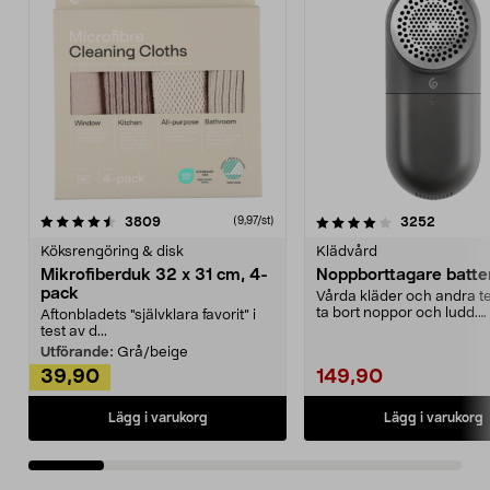
4.0av 5 stjärnor
recensioner
4.5av 5 stjärnor
recensio
3809
3252
(9,97/st)
Köksrengöring & disk
Klädvård
Mikrofiberduk 32 x 31 cm, 4-
Noppborttagare batter
pack
Vårda kläder och andra tex
ta bort noppor och ludd.
Aftonbladets "självklara favorit” i
Noppborttagaren fräs...
test av d...
Utförande:
Grå/beige
39,90
149,90
Lägg i varukorg
Lägg i varukorg