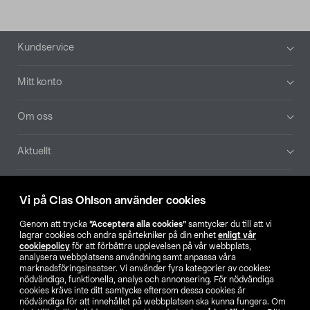
Sidfot
Kundservice
Mitt konto
Om oss
Aktuellt
Våra bolag
Vi på Clas Ohlson använder cookies
Hitta butik
Genom att trycka
”Acceptera alla cookies”
samtycker du till att vi
lagrar cookies och andra spårtekniker på din enhet
enligt vår
cookiepolicy
för att förbättra upplevelsen på vår webbplats,
SE
NO
FI
analysera webbplatsens användning samt anpassa våra
marknadsföringsinsatser. Vi använder fyra kategorier av cookies:
nödvändiga, funktionella, analys och annonsering. För nödvändiga
cookies krävs inte ditt samtycke eftersom dessa cookies är
nödvändiga för att innehållet på webbplatsen ska kunna fungera. Om