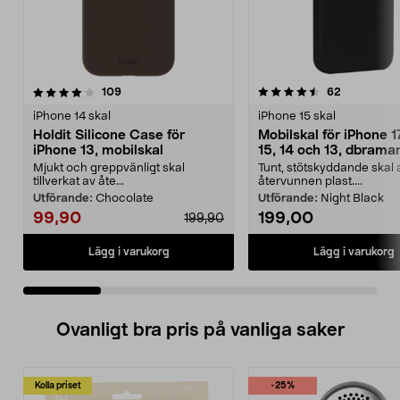
4.5 av 5 stjärnor
recensioner
4.5 av 5 stjärnor
recensione
109
62
iPhone 14 skal
iPhone 15 skal
Holdit Silicone Case för
Mobilskal för iPhone 1
iPhone 13, mobilskal
15, 14 och 13, dbram
Greenland
Mjukt och greppvänligt skal
Tunt, stötskyddande skal 
tillverkat av åte...
återvunnen plast....
Utförande:
Chocolate
Utförande:
Night Black
99,90
199,00
199,90
Lägg i varukorg
Lägg i varukorg
Ovanligt bra pris på vanliga saker
Kolla priset
-25%