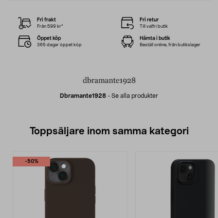
Fri frakt
Fri retur
Från 599 kr*
Till valfri butik
Öppet köp
Hämta i butik
365 dagar öppet köp
Beställ online, från butikslager
Dbramante1928
-
Se alla produkter
Toppsäljare inom samma kategori
-50%