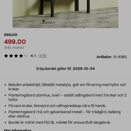
699,00
499,00
(inkl. moms)
4.1
(
178
)
Artikelnr:
31-6385
Erbjudandet gäller till
2026-10-04
Bekväm arbetshöjd, lättskött metallyta, gott om förvaring med hyllor och
krokar.
Planteringsbord utomhus, svart – stabilt odlingsbord med 3 krokar och 2
hyllor.
Förvara krukor, blomjord och odlingsredskap nära till hands.
Planteringsbord i trä och galvaniserad metall – för trädgård, balkong
eller växthus.
Bordet är märkt med FSC®, märket för ansvarsfullt skogsbruk.
Mer information