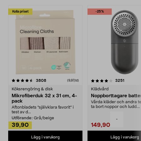
Kolla priset
-25%
4.0av 5 stjärnor
recensioner
4.5av 5 stjärnor
recensio
3808
3251
(9,97/st)
Köksrengöring & disk
Klädvård
Mikrofiberduk 32 x 31 cm, 4-
Noppborttagare batter
pack
Vårda kläder och andra tex
ta bort noppor och ludd.
Aftonbladets "självklara favorit” i
Noppborttagaren fräs...
test av d...
Utförande:
Grå/beige
-
39,90
149,90
Lägg i varukorg
Lägg i varukorg