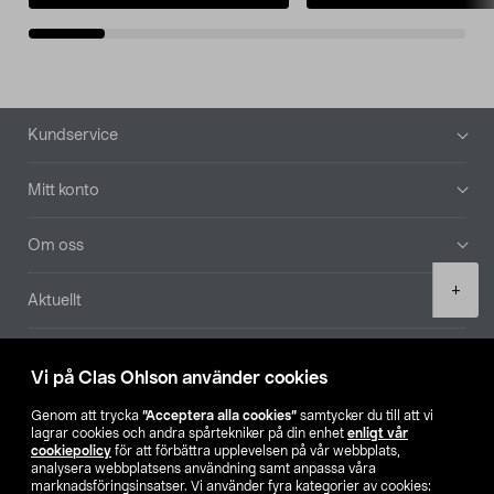
Sidfot
Kundservice
Mitt konto
Om oss
Product
+
Aktuellt
quantity
Våra bolag
Vi på Clas Ohlson använder cookies
Hitta butik
Genom att trycka
”Acceptera alla cookies”
samtycker du till att vi
lagrar cookies och andra spårtekniker på din enhet
enligt vår
cookiepolicy
för att förbättra upplevelsen på vår webbplats,
SE
NO
FI
analysera webbplatsens användning samt anpassa våra
marknadsföringsinsatser. Vi använder fyra kategorier av cookies: