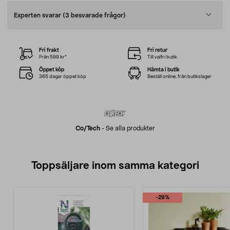
Experten svarar
(3 besvarade frågor)
Fri frakt
Fri retur
Från 599 kr*
Till valfri butik
Öppet köp
Hämta i butik
365 dagar öppet köp
Beställ online, från butikslager
Co/tech
-
Se alla produkter
Toppsäljare inom samma kategori
-29%