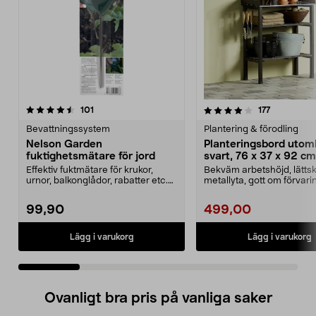
4.0 av 5 stjärnor
recensioner
4.5 av 5 stjärnor
recensione
101
177
Bevattningssystem
Plantering & förodling
Nelson Garden
Planteringsbord uto
fuktighetsmätare för jord
svart, 76 x 37 x 92 cm
Effektiv fuktmätare för krukor,
Bekväm arbetshöjd, lättsk
urnor, balkonglådor, rabatter etc.
metallyta, gott om förvar
Nelson Garden...
hyllor och krokar....
99,90
499,00
Lägg i varukorg
Lägg i varukorg
Ovanligt bra pris på vanliga saker