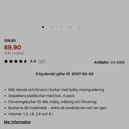
129,90
89,90
(inkl. moms)
4.6
(
27
)
Artikelnr:
44-6365
Erbjudandet gäller till
2027-02-02
Mät, blanda och förvara i burkar med tydlig volymgradering.
Stapelbara plastburkar med lock, 4-pack.
Förvaringsburkar för kök, hobby, målning och förvaring.
Burkarna tål maskindisk – enkla att använda om och om igen.
Volymer: 1,2, 1,8, 2,8 och 4 l.
Mer information