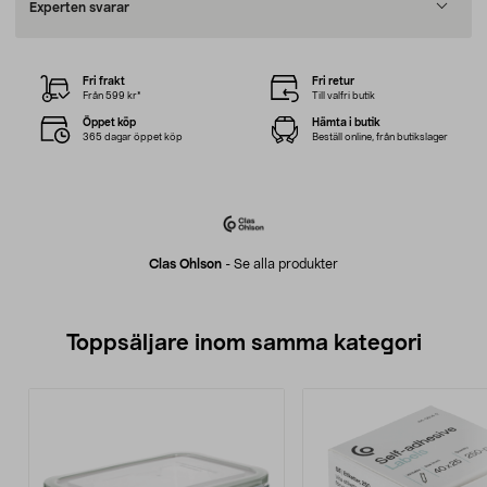
Experten svarar
Fri frakt
Fri retur
Från 599 kr*
Till valfri butik
Öppet köp
Hämta i butik
365 dagar öppet köp
Beställ online, från butikslager
Clas Ohlson
-
Se alla produkter
Toppsäljare inom samma kategori