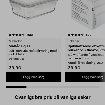
4.5 av 5 stjärnor
recensioner
4.5 av 5 stjärnor
recension
7661
599
Matlådor
Etiketter
Matlåda glas
Självhäftande etiketter
burkar och flaskor, vit
Luft- och vätsketät förvaring med
lock. Matlå...
Självhäftande frysetiketter
papper – finns ...
Volym:
0,8 l
Antal i förpackning:
250
39,90
39,90
Lägg i varukorg
Lägg i varukorg
Ovanligt bra pris på vanliga saker