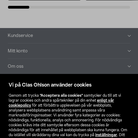
Sidfot
Kundservice
Mitt konto
Om oss
Aktuellt
Vi på Clas Ohlson använder cookies
Genom att trycka
”Acceptera alla cookies”
samtycker du till att vi
Våra bolag
lagrar cookies och andra spårtekniker på din enhet
enligt vår
cookiepolicy
för att förbättra upplevelsen på vår webbplats,
analysera webbplatsens användning samt anpassa våra
Hitta butik
marknadsföringsinsatser. Vi använder fyra kategorier av cookies:
nödvändiga, funktionella, analys och annonsering. För nödvändiga
cookies krävs inte ditt samtycke eftersom dessa cookies är
SE
NO
FI
nödvändiga för att innehållet på webbplatsen ska kunna fungera. Om
du istället vill skräddarsy dina val kan du trycka på
inställningar
. Ditt