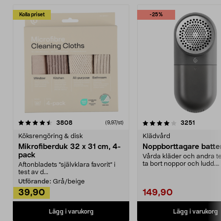
Kolla priset
-25%
4.0av 5 stjärnor
recensioner
4.5av 5 stjärnor
recensio
3808
3251
(9,97/st)
Köksrengöring & disk
Klädvård
Mikrofiberduk 32 x 31 cm, 4-
Noppborttagare batter
pack
Vårda kläder och andra tex
ta bort noppor och ludd.
Aftonbladets "självklara favorit” i
Noppborttagaren fräs...
test av d...
Utförande:
Grå/beige
39,90
149,90
Lägg i varukorg
Lägg i varukorg