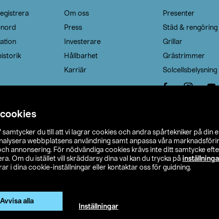
egistrera
Om oss
Presenter
enord
Press
Städ & rengöring
ation
Investerare
Grillar
istorik
Hållbarhet
Grästrimmer
Karriär
Solcellsbelysning
 cookies
”
samtycker du till att vi lagrar cookies och andra spårtekniker på din 
analysera webbplatsens användning samt anpassa våra marknadsförings
 och annonsering. För nödvändiga cookies krävs inte ditt samtycke ef
a. Om du istället vill skräddarsy dina val kan du trycka på
inställninga
r i dina cookie-inställningar eller kontaktar oss för guidning.
s Ohlson
Köpvillkor
Privacy statement
Klubbvillkor
H
Ändra till priser exklusive moms
Avvisa alla
Inställningar