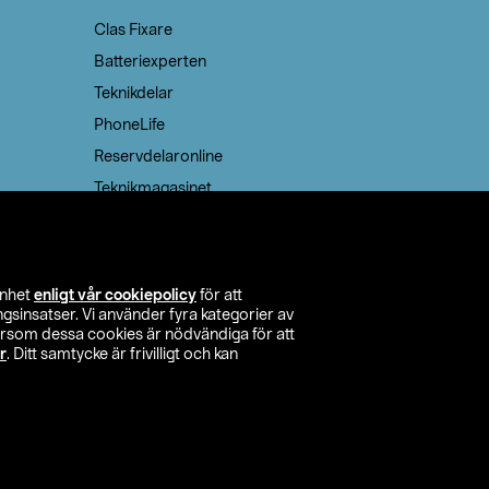
Clas Fixare
Batteriexperten
Teknikdelar
PhoneLife
Reservdelaronline
Teknikmagasinet
enhet
enligt vår cookiepolicy
för att
insatser. Vi använder fyra kategorier av
tersom dessa cookies är nödvändiga för att
r
. Ditt samtycke är frivilligt och kan
itta butik