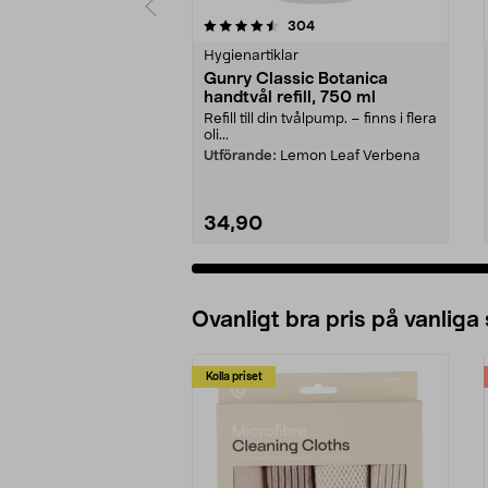
5 av 5 stjärnor
4.5 av 5 stjärnor
recensioner
304
Hygienartiklar
Gunry Classic Botanica
handtvål refill, 750 ml
Refill till din tvålpump. – finns i flera
oli...
Utförande:
Lemon Leaf Verbena
34,90
Ovanligt bra pris på vanliga
Kolla priset