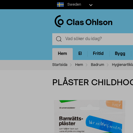
Select
Sweden
market
Hem
El
Fritid
Bygg
Startsida
Hem
Badrum
Hygienartikl
PLÅSTER CHILDHO