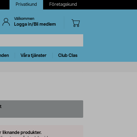
Privatkund
Företagskund
Välkommen
Logga in/Bli medlem
nden
Våra tjänster
Club Clas
t
er
liknande produkter.