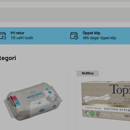
Fri retur
Öppet köp
Till valfri butik
365 dagar öppet köp
tegori
Multibuy