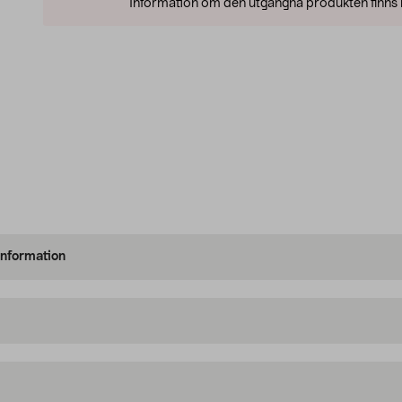
Information om den utgångna produkten finns l
information