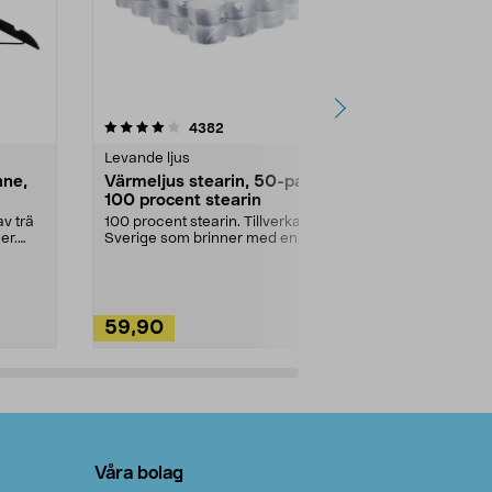
4.5av 5 stjärnor
recensioner
4.5
4382
2
Levande ljus
Rengöringsm
nne,
Värmeljus stearin, 50-pack,
Bikarbonat
100 procent stearin
Ett allsidigt 
städning och 
v trä
100 procent stearin. Tillverkade i
ute. Städa med
er.
Sverige som brinner med en
vacker och sotfri ...
59,90
49,90
Lägg i varukorg
Lägg
Våra bolag