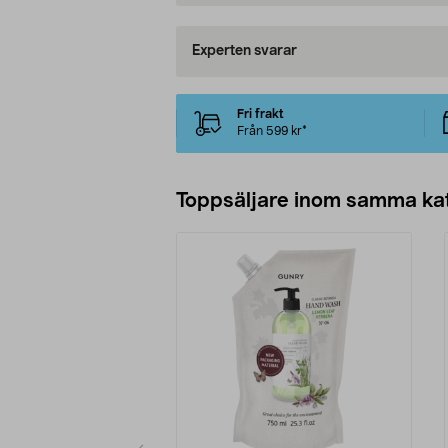
Experten svarar
Fri frakt
Från 599 kr*
Toppsäljare inom samma ka