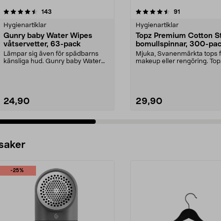
4.5 av 5 stjärnor
recensioner
4.5 av 5 stjärnor
recensioner
143
91
Hygienartiklar
Hygienartiklar
Gunry baby Water Wipes
Topz Premium Cotton St
våtservetter, 63-pack
bomullspinnar, 300-pa
Lämpar sig även för spädbarns
Mjuka, Svanenmärkta tops f
känsliga hud. Gunry baby Water
makeup eller rengöring. Top
Wipes – våtservette...
Premium bomullspinnar ...
24,90
29,90
 saker
-25%