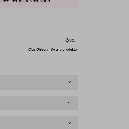
ängst ner på den här sidan.
Clas Ohlson
-
Se alla produkter