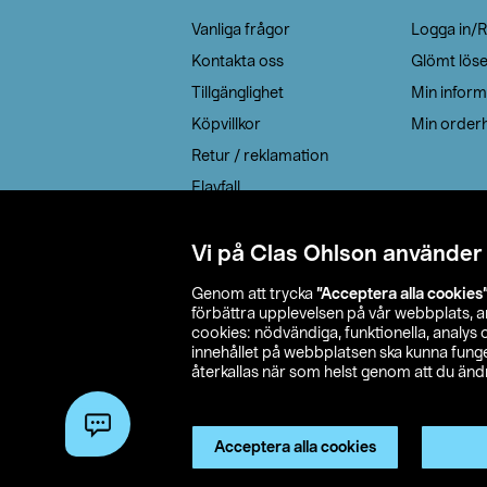
Vanliga frågor
Logga in/R
Kontakta oss
Glömt lös
Tillgänglighet
Min inform
Köpvillkor
Min orderh
Retur / reklamation
Elavfall
Cookie policy
Leveransalternativ
Vi på Clas Ohlson använder
Genom att trycka
”Acceptera alla cookies
förbättra upplevelsen på vår webbplats, 
cookies: nödvändiga, funktionella, analys
innehållet på webbplatsen ska kunna funger
återkallas när som helst genom att du ändra
© 2026 Cla
Acceptera alla cookies