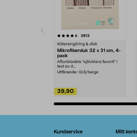
5av 5 stjärnor
4.0av 5 stjärnor
recensioner
3813
Köksrengöring & disk
Mikrofiberduk 32 x 31 cm, 4-
pack
Aftonbladets "självklara favorit” i
test av d...
Utförande:
Grå/beige
39,90
Lägg i varukorg
Sidfot
Kundservice
Mitt kont