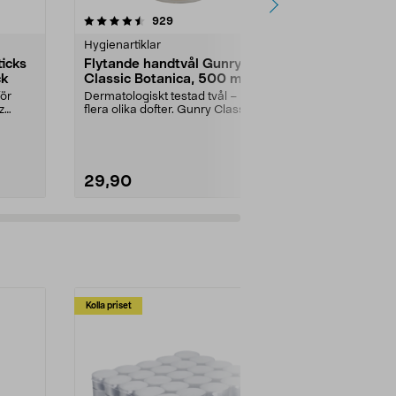
4.5 av 5 stjärnor
recensioner
4.5
929
Hygienartiklar
Hygienartikla
icks
Flytande handtvål Gunry
Gunry Class
ck
Classic Botanica, 500 ml
handtvål ref
ör
Dermatologiskt testad tvål – finns i
Refill till din 
z
flera olika dofter. Gunry Classic
oli...
Botanica ...
Utförande:
Da
29,90
34,90
Kolla priset
Multibuy