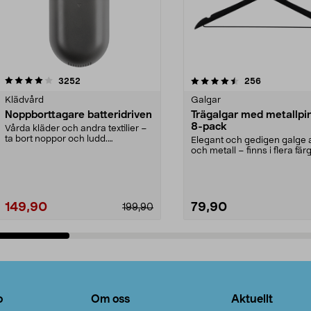
4.5av 5 stjärnor
recensioner
4.0av 5 stjärnor
recensioner
3252
256
Klädvård
Galgar
Noppborttagare batteridriven
Trägalgar med metallpi
8-pack
Vårda kläder och andra textilier –
ta bort noppor och ludd.
Elegant och gedigen galge a
Noppborttagaren fräs...
och metall – finns i flera färg
Galge med sv...
149,90
79,90
199,90
Lägg i varukorg
Lägg i varukorg
o
Om oss
Aktuellt