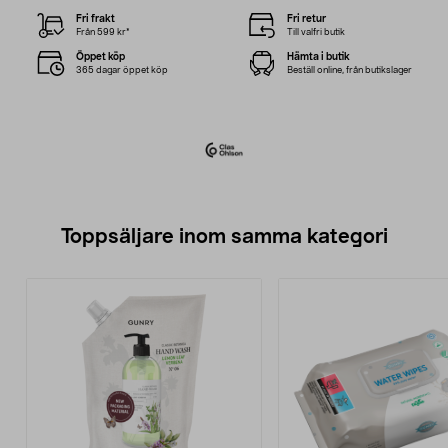
Fri frakt
Fri retur
Från 599 kr*
Till valfri butik
Öppet köp
Hämta i butik
365 dagar öppet köp
Beställ online, från butikslager
Toppsäljare inom samma kategori