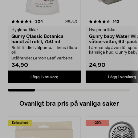
4.5 av 5 stjärnor
recensioner
4.5 av 5 stjärnor
recensione
304
143
(46,53/l)
Hygienartiklar
Hygienartiklar
Gunry Classic Botanica
Gunry baby Water Wi
handtvål refill, 750 ml
våtservetter, 63-pack
Refill till din tvålpump. – finns i flera
Lämpar sig även för spä
oli...
känsliga hud. Gunry baby
Wipes – våtservette...
Utförande:
Lemon Leaf Verbena
34,90
24,90
Lägg i varukorg
Lägg i varukorg
Ovanligt bra pris på vanliga saker
Kolla priset
-25%