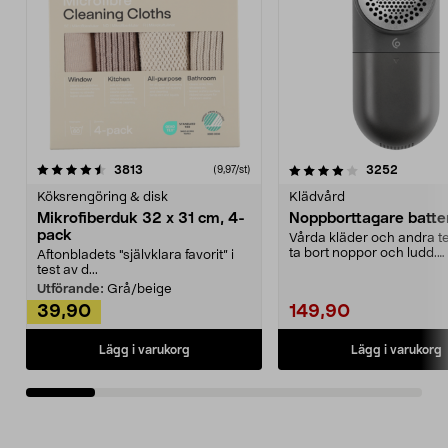
4.0av 5 stjärnor
recensioner
4.5av 5 stjärnor
recensio
3813
3252
(9,97/st)
Köksrengöring & disk
Klädvård
Mikrofiberduk 32 x 31 cm, 4-
Noppborttagare batter
pack
Vårda kläder och andra tex
ta bort noppor och ludd.
Aftonbladets "självklara favorit” i
Noppborttagaren fräs...
test av d...
Utförande:
Grå/beige
39,90
149,90
Lägg i varukorg
Lägg i varukorg