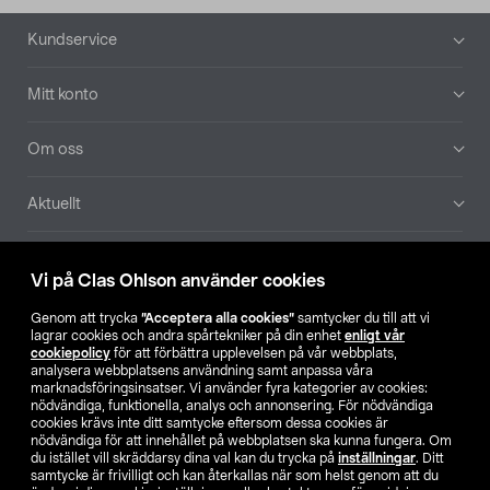
Sidfot
Kundservice
Mitt konto
Om oss
Aktuellt
Våra bolag
Vi på Clas Ohlson använder cookies
Hitta butik
Genom att trycka
”Acceptera alla cookies”
samtycker du till att vi
lagrar cookies och andra spårtekniker på din enhet
enligt vår
cookiepolicy
för att förbättra upplevelsen på vår webbplats,
SE
NO
FI
analysera webbplatsens användning samt anpassa våra
marknadsföringsinsatser. Vi använder fyra kategorier av cookies:
nödvändiga, funktionella, analys och annonsering. För nödvändiga
cookies krävs inte ditt samtycke eftersom dessa cookies är
nödvändiga för att innehållet på webbplatsen ska kunna fungera. Om
du istället vill skräddarsy dina val kan du trycka på
inställningar
. Ditt
samtycke är frivilligt och kan återkallas när som helst genom att du