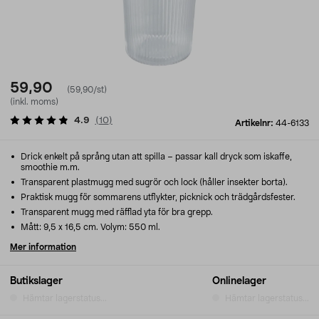
59,90
(59,90/st)
(inkl. moms)
4.9
(
10
)
Artikelnr:
44-6133
Drick enkelt på språng utan att spilla – passar kall dryck som iskaffe,
smoothie m.m.
Transparent plastmugg med sugrör och lock (håller insekter borta).
Praktisk mugg för sommarens utflykter, picknick och trädgårdsfester.
Transparent mugg med räfflad yta för bra grepp.
Mått: 9,5 x 16,5 cm. Volym: 550 ml.
Mer information
Butikslager
Onlinelager
Hämtar lagerstatus...
Hämtar lagerstatus...