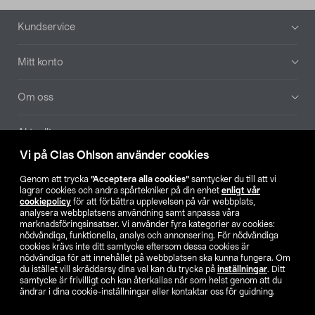
Sidfot
Kundservice
Mitt konto
Om oss
Aktuellt
Vi på Clas Ohlson använder cookies
Våra bolag
Genom att trycka
”Acceptera alla cookies”
samtycker du till att vi
lagrar cookies och andra spårtekniker på din enhet
enligt vår
Hitta butik
cookiepolicy
för att förbättra upplevelsen på vår webbplats,
analysera webbplatsens användning samt anpassa våra
marknadsföringsinsatser. Vi använder fyra kategorier av cookies:
nödvändiga, funktionella, analys och annonsering. För nödvändiga
SE
NO
FI
cookies krävs inte ditt samtycke eftersom dessa cookies är
nödvändiga för att innehållet på webbplatsen ska kunna fungera. Om
du istället vill skräddarsy dina val kan du trycka på
inställningar
. Ditt
samtycke är frivilligt och kan återkallas när som helst genom att du
ändrar i dina cookie-inställningar eller kontaktar oss för guidning.