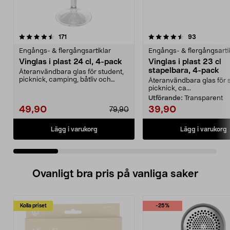
4.5 av 5 stjärnor
recensioner
4.5 av 5 stjärnor
recensione
171
93
Engångs- & flergångsartiklar
Engångs- & flergångsarti
Vinglas i plast 24 cl, 4-pack
Vinglas i plast 23 cl
stapelbara, 4-pack
Återanvändbara glas för student,
picknick, camping, båtliv och
Återanvändbara glas för 
husbil. Vinglas i...
picknick, ca...
Utförande:
Transparent
49,90
39,90
79,90
Lägg i varukorg
Lägg i varukorg
Ovanligt bra pris på vanliga saker
Kolla priset
-25%