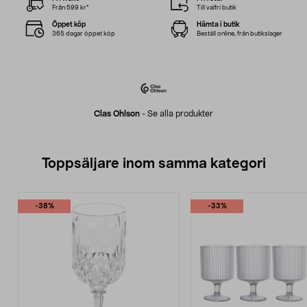
Från 599 kr*
Till valfri butik
Öppet köp
Hämta i butik
365 dagar öppet köp
Beställ online, från butikslager
Clas Ohlson
-
Se alla produkter
Toppsäljare inom samma kategori
-38%
-33%