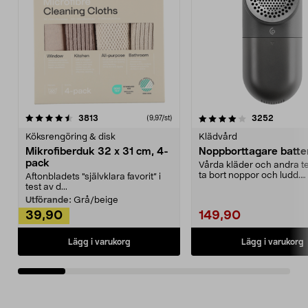
4.0av 5 stjärnor
recensioner
4.5av 5 stjärnor
recensio
3813
3252
(9,97/st)
Köksrengöring & disk
Klädvård
Mikrofiberduk 32 x 31 cm, 4-
Noppborttagare batter
pack
Vårda kläder och andra tex
ta bort noppor och ludd.
Aftonbladets "självklara favorit” i
Noppborttagaren fräs...
test av d...
Utförande:
Grå/beige
39,90
149,90
Lägg i varukorg
Lägg i varukorg