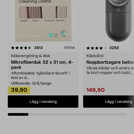
4.0av 5 stjärnor
recensioner
4.5av 5 stjärnor
recensio
3813
3252
(9,97/st)
Köksrengöring & disk
Klädvård
Mikrofiberduk 32 x 31 cm, 4-
Noppborttagare batter
pack
Vårda kläder och andra tex
ta bort noppor och ludd.
Aftonbladets "självklara favorit” i
Noppborttagaren fräs...
test av d...
Utförande:
Grå/beige
39,90
149,90
Lägg i varukorg
Lägg i varukorg