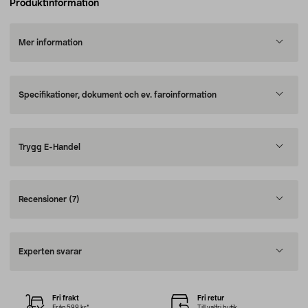
Produktinformation
Mer information
Specifikationer, dokument och ev. faroinformation
Trygg E-Handel
Recensioner
(7)
Experten svarar
Fri frakt
Fri retur
Från 599 kr*
Till valfri butik