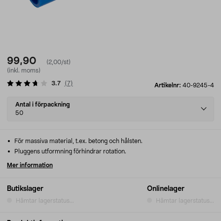
99,90
(2,00/st)
(inkl. moms)
3.7
(
7
)
Artikelnr:
40-9245-4
Select
Antal i förpackning
variant
50
För massiva material, t.ex. betong och hålsten.
Pluggens utformning förhindrar rotation.
Mer information
Butikslager
Onlinelager
Hämtar lagerstatus...
Hämtar lagerstatus...