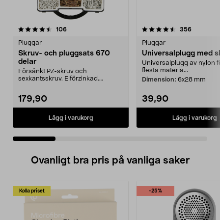
4.5 av 5 stjärnor
recensioner
5.0 av 5 stjärnor
recension
106
356
Pluggar
Pluggar
Skruv- och pluggsats 670
Universalplugg med s
delar
Universalplugg av nylon f
flesta materia...
Försänkt PZ-skruv och
sexkantsskruv. Elförzinkad.
Dimension:
6x28 mm
Plastplugg och täckbrickor. 67...
179,90
39,90
Lägg i varukorg
Lägg i varukorg
Ovanligt bra pris på vanliga saker
Kolla priset
-25%