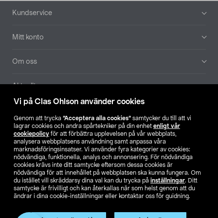
Sidfot
Kundservice
Mitt konto
Om oss
Aktuellt
Vi på Clas Ohlson använder cookies
Våra bolag
Genom att trycka
”Acceptera alla cookies”
samtycker du till att vi
lagrar cookies och andra spårtekniker på din enhet
enligt vår
Hitta butik
cookiepolicy
för att förbättra upplevelsen på vår webbplats,
analysera webbplatsens användning samt anpassa våra
marknadsföringsinsatser. Vi använder fyra kategorier av cookies:
nödvändiga, funktionella, analys och annonsering. För nödvändiga
SE
NO
FI
cookies krävs inte ditt samtycke eftersom dessa cookies är
nödvändiga för att innehållet på webbplatsen ska kunna fungera. Om
du istället vill skräddarsy dina val kan du trycka på
inställningar
. Ditt
samtycke är frivilligt och kan återkallas när som helst genom att du
ändrar i dina cookie-inställningar eller kontaktar oss för guidning.