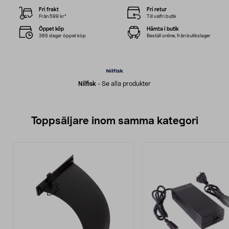
Fri frakt
Fri retur
Från 599 kr*
Till valfri butik
Öppet köp
Hämta i butik
365 dagar öppet köp
Beställ online, från butikslager
Nilfisk
-
Se alla produkter
Toppsäljare inom samma kategori