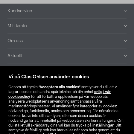
Sidfot
Kundservice
Mitt konto
Om oss
Aktuellt
Våra bolag
Vi på Clas Ohlson använder cookies
Hitta butik
Genom att trycka
”Acceptera alla cookies”
samtycker du till att vi
lagrar cookies och andra spårtekniker på din enhet
enligt vår
cookiepolicy
för att förbättra upplevelsen på vår webbplats,
SE
NO
FI
analysera webbplatsens användning samt anpassa våra
marknadsföringsinsatser. Vi använder fyra kategorier av cookies:
nödvändiga, funktionella, analys och annonsering. För nödvändiga
cookies krävs inte ditt samtycke eftersom dessa cookies är
nödvändiga för att innehållet på webbplatsen ska kunna fungera. Om
du istället vill skräddarsy dina val kan du trycka på
inställningar
. Ditt
samtycke är frivilligt och kan återkallas när som helst genom att du