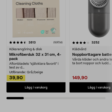
4.0av 5 stjärnor
recensioner
4.5av 5 stjärnor
recensio
3813
3252
(9,97/st)
Köksrengöring & disk
Klädvård
Mikrofiberduk 32 x 31 cm, 4-
Noppborttagare batter
pack
Vårda kläder och andra tex
ta bort noppor och ludd.
Aftonbladets "självklara favorit” i
Noppborttagaren fräs...
test av d...
Utförande:
Grå/beige
39,90
149,90
Lägg i varukorg
Lägg i varukorg