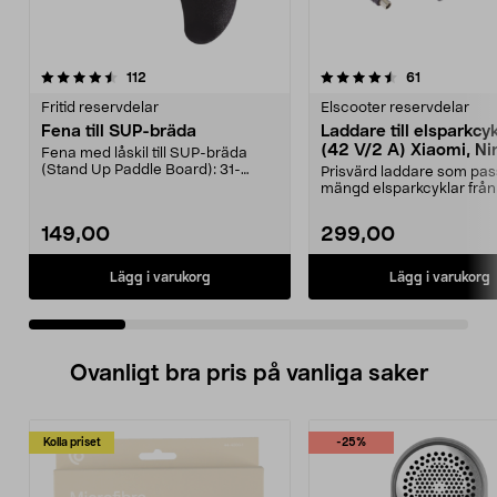
4.5 av 5 stjärnor
recensioner
4.5 av 5 stjärnor
recensioner
112
61
Fritid reservdelar
Elscooter reservdelar
Fena till SUP-bräda
Laddare till elsparkcy
(42 V/2 A) Xiaomi, Ni
Fena med låskil till SUP-bräda
E-Way m.fl.
(Stand Up Paddle Board): 31-
Prisvärd laddare som pas
974331-2059, E11 Pass...
mängd elsparkcyklar från
Ninebot och E-Wa...
149,00
299,00
Lägg i varukorg
Lägg i varukorg
Ovanligt bra pris på vanliga saker
Kolla priset
-25%