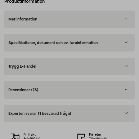
Produktinformation
Mer information
Specifikationer, dokument och ev. faroinformation
Trygg E-Handel
Recensioner
(78)
Experten svarar
(1 besvarad fråga)
Fri frakt
Fri retur
Från 599 kr*
Till valfri butik