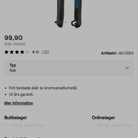
99,90
(inkl. moms)
4.0
(
78
)
Artikelnr:
40-7255
Select
Typ
variant
Rak
Fint tandade skär av kromvanadiumstål.
10 års garanti.
Mer information
Butikslager
Onlinelager
Hämtar lagerstatus...
Hämtar lagerstatus...