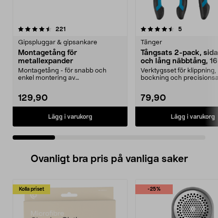
4.5 av 5 stjärnor
recensioner
4.5 av 5 stjärnor
recensioner
221
5
Gipspluggar & gipsankare
Tänger
Montagetång för
Tångsats 2-pack, sida
metallexpander
och lång näbbtång, 1
Montagetång - för snabb och
Verktygsset för klippning,
enkel montering av
bockning och precisionsa
metallexpander. Gör att infästnin...
Tångsats 2-pack med si...
129,90
79,90
Lägg i varukorg
Lägg i varukorg
Ovanligt bra pris på vanliga saker
Kolla priset
-25%