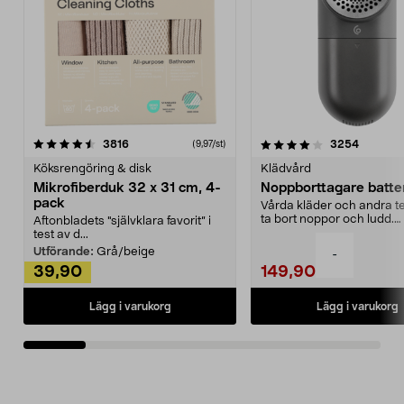
4.0av 5 stjärnor
recensioner
4.5av 5 stjärnor
recensio
3816
3254
(9,97/st)
Köksrengöring & disk
Klädvård
Mikrofiberduk 32 x 31 cm, 4-
Noppborttagare batter
pack
Vårda kläder och andra tex
ta bort noppor och ludd.
Aftonbladets "självklara favorit” i
Noppborttagaren fräs...
test av d...
Utförande:
Grå/beige
-
39,90
149,90
Lägg i varukorg
Lägg i varukorg