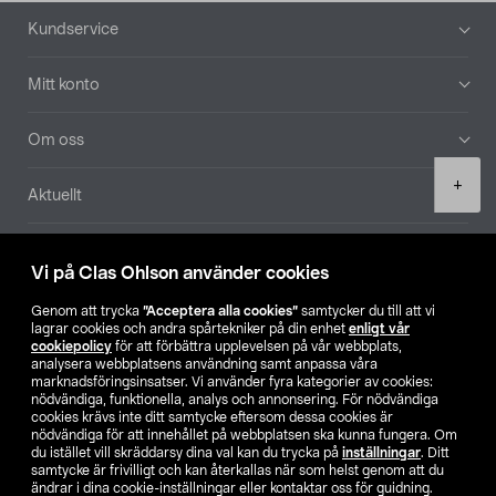
Sidfot
Kundservice
Mitt konto
Om oss
Product
+
Aktuellt
quantity
Våra bolag
Vi på Clas Ohlson använder cookies
Hitta butik
Genom att trycka
”Acceptera alla cookies”
samtycker du till att vi
lagrar cookies och andra spårtekniker på din enhet
enligt vår
cookiepolicy
för att förbättra upplevelsen på vår webbplats,
SE
NO
FI
analysera webbplatsens användning samt anpassa våra
marknadsföringsinsatser. Vi använder fyra kategorier av cookies:
nödvändiga, funktionella, analys och annonsering. För nödvändiga
cookies krävs inte ditt samtycke eftersom dessa cookies är
nödvändiga för att innehållet på webbplatsen ska kunna fungera. Om
du istället vill skräddarsy dina val kan du trycka på
inställningar
. Ditt
samtycke är frivilligt och kan återkallas när som helst genom att du
ändrar i dina cookie-inställningar eller kontaktar oss för guidning.