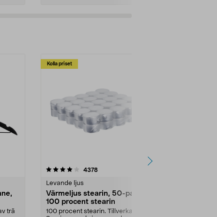
Kolla priset
Multibuy
4.5av 5 stjärnor
recensioner
4.5
4378
2
Levande ljus
Rengöringsm
nne,
Värmeljus stearin, 50-pack,
Bikarbonat
100 procent stearin
Ett allsidigt 
städning och 
v trä
100 procent stearin. Tillverkade i