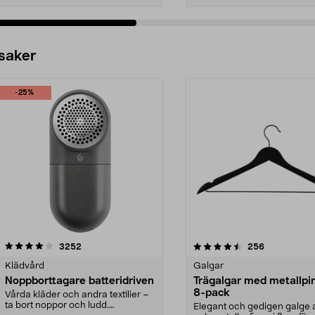
 saker
-25%
4.5av 5 stjärnor
recensioner
4.0av 5 stjärnor
recensioner
3252
256
Klädvård
Galgar
Noppborttagare batteridriven
Trägalgar med metallpi
8-pack
Vårda kläder och andra textilier –
ta bort noppor och ludd.
Elegant och gedigen galge a