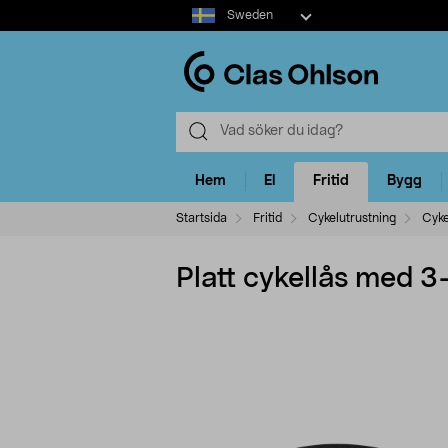
Select
Sweden
market
Hem
El
Fritid
Bygg
Startsida
Fritid
Cykelutrustning
Cyke
Platt cykellås med 3-