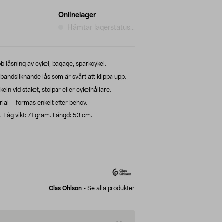
Onlinelager
Hämtar lagerstatus...
bb låsning av cykel, bagage, sparkcykel.
andsliknande lås som är svårt att klippa upp.
ln vid staket, stolpar eller cykelhållare.
erial – formas enkelt efter behov.
d. Låg vikt: 71 gram. Längd: 53 cm.
Clas Ohlson
-
Se alla produkter