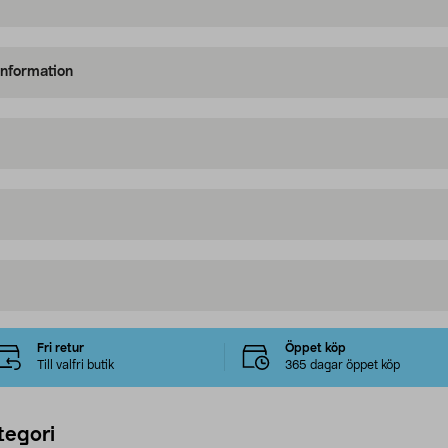
information
Fri retur
Öppet köp
Till valfri butik
365 dagar öppet köp
tegori