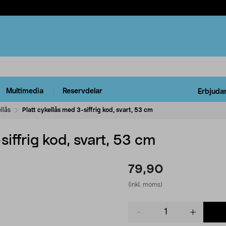
Multimedia
Reservdelar
Erbjuda
llås
Platt cykellås med 3-siffrig kod, svart, 53 cm
siffrig kod, svart, 53 cm
79,90
(inkl. moms)
Product
quantity