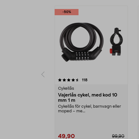
-50%
5 av 5 stjärnor
4.5 av 5 stjärnor
recensioner
118
Cykellås
Vajerlås cykel, med kod 10
mm 1 m
Cykellås för cykel, barnvagn eller
moped – me...
49,90
99,90