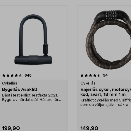
4.5 av 5 stjärnor
recensioner
4.5 av 5 stjärnor
recensioner
648
54
Cykellås
Cykellås
Bygellås Asaklitt
Vajerlås cykel, motorcy
kod, svart, 18 mm 1 m
Bäst i test enligt Testfakta 2021.
Bygel av härdat stål. Hållare för
Kraftigt cykellås med 5 siffr
enkel rammo...
som du väljer själv – säkrar
utan nyckel...
199,90
149,90