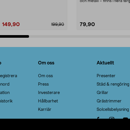
Noppborttagaren fräs...
och metall – finns i flera färg
Galge med sv...
149,90
79,90
199,90
Lägg i varukorg
Lägg i varukorg
o
Om oss
Aktuellt
egistrera
Om oss
Presenter
enord
Press
Städ & rengöring
ation
Investerare
Grillar
istorik
Hållbarhet
Grästrimmer
Karriär
Solcellsbelysning