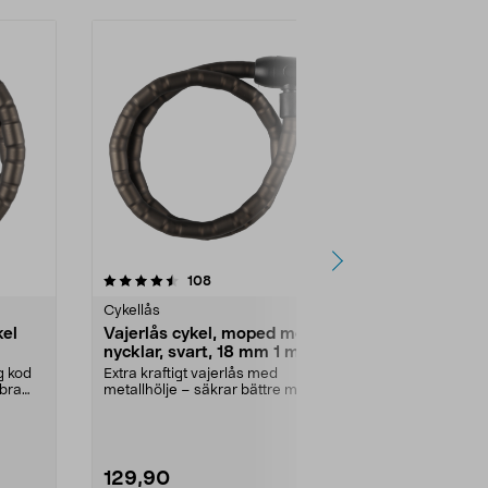
4.5 av 5 stjärnor
recensioner
5.0
108
2
Cykellås
Cykellås
kel
Vajerlås cykel, moped med 4
Låsvajer cy
nycklar, svart, 18 mm 1 m
svart, 8 mm
ig kod
Extra kraftigt vajerlås med
Lås ihop flera 
 bra
metallhölje – säkrar bättre mot
barnvagn elle
stöldförsök. Vajerlå...
enkelt och säk
129,90
99,90