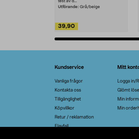
test av d...
Utförande:
Grå/beige
39,90
Lägg i varukorg
Sidfot
Kundservice
Mitt kont
Vanliga frågor
Logga in/R
Kontakta oss
Glömt lös
Tillgänglighet
Min inform
Köpvillkor
Min orderh
Retur / reklamation
Elavfall
Cookie policy