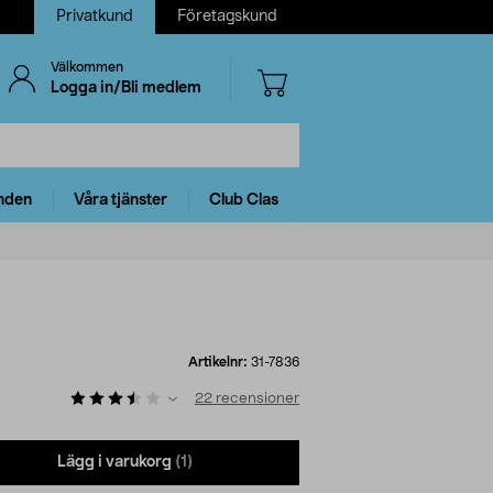
Privatkund
Företagskund
Välkommen
Logga in/Bli medlem
nden
Våra tjänster
Club Clas
Artikelnr:
31-7836
22
recensioner
Lägg i varukorg
(1)