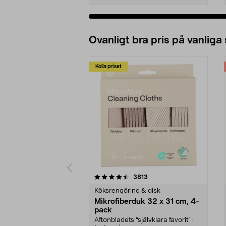
Ovanligt bra pris på vanliga
Kolla priset
5av 5 stjärnor
4.0av 5 stjärnor
recensioner
3813
Köksrengöring & disk
Mikrofiberduk 32 x 31 cm, 4-
pack
Aftonbladets "självklara favorit” i