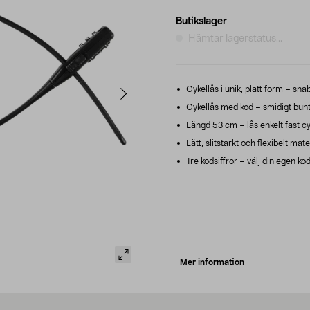
Butikslager
Hämtar lagerstatus...
Cykellås i unik, platt form – sna
Cykellås med kod – smidigt buntb
Längd 53 cm – lås enkelt fast cyke
Lätt, slitstarkt och flexibelt mat
Tre kodsiffror – välj din egen ko
Mer information