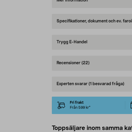
Mer information
Specifikationer, dokument och ev. faro
Trygg E-Handel
Recensioner
(22)
Experten svarar
(1 besvarad fråga)
Fri frakt
Från 599 kr*
Toppsäljare inom samma ka