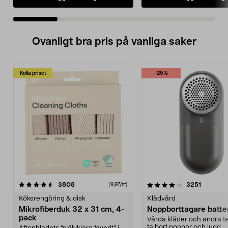
Ovanligt bra pris på vanliga saker
Kolla priset
-25%
4.0av 5 stjärnor
recensioner
4.5av 5 stjärnor
recensio
3808
3251
(9,97/st)
Köksrengöring & disk
Klädvård
Mikrofiberduk 32 x 31 cm, 4-
Noppborttagare batter
pack
Vårda kläder och andra tex
ta bort noppor och ludd.