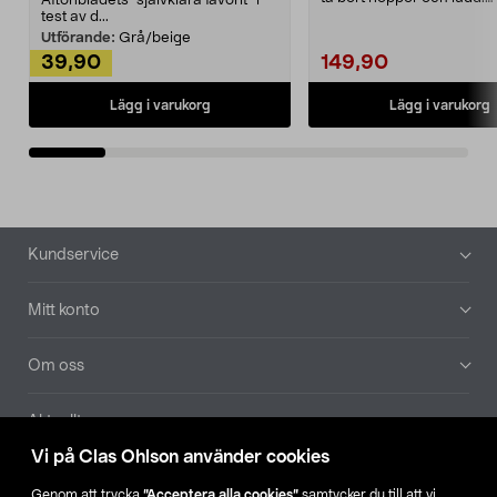
Aftonbladets "självklara favorit” i
Noppborttagaren fräs...
test av d...
Utförande:
Grå/beige
39,90
149,90
Lägg i varukorg
Lägg i varukorg
Sidfot
Kundservice
Mitt konto
Om oss
Aktuellt
Vi på Clas Ohlson använder cookies
Våra bolag
Genom att trycka
”Acceptera alla cookies”
samtycker du till att vi