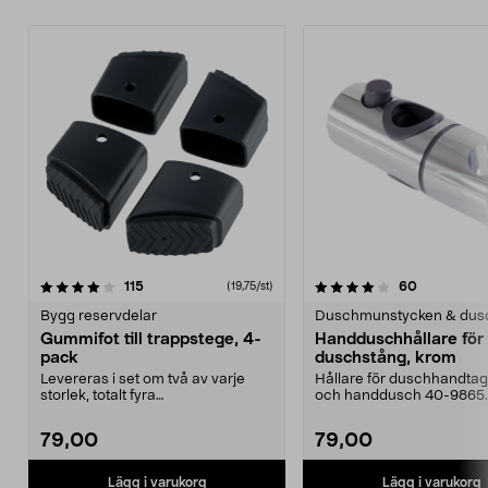
4.0 av 5 stjärnor
recensioner
4.5 av 5 stjärnor
recensione
115
60
(19,75/st)
Bygg reservdelar
Duschmunstycken & dus
Gummifot till trappstege, 4-
Handduschhållare fö
pack
duschstång, krom
Levereras i set om två av varje
Hållare för duschhandtag t
storlek, totalt fyra
och handdusch 40-9865.
stycken.Innermåtten på de t...
22 mm stång och ...
79,00
79,00
Lägg i varukorg
Lägg i varukorg