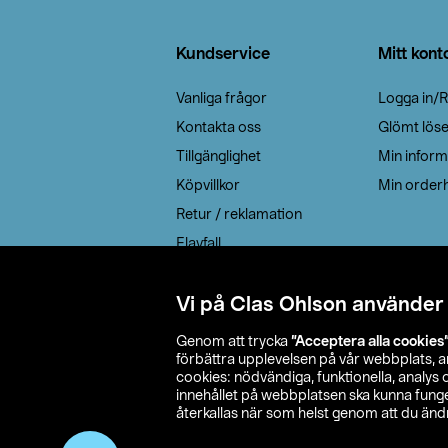
Sidfot
Kundservice
Mitt kont
Vanliga frågor
Logga in/R
Kontakta oss
Glömt lös
Tillgänglighet
Min inform
Köpvillkor
Min orderh
Retur / reklamation
Elavfall
Cookie policy
Leveransalternativ
Vi på Clas Ohlson använder
Genom att trycka
”Acceptera alla cookies
förbättra upplevelsen på vår webbplats, 
cookies: nödvändiga, funktionella, analys
innehållet på webbplatsen ska kunna funger
återkallas när som helst genom att du ändra
© 2026 Cla