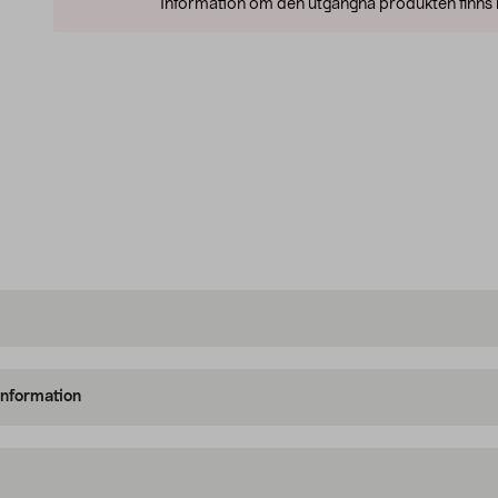
Information om den utgångna produkten finns l
information