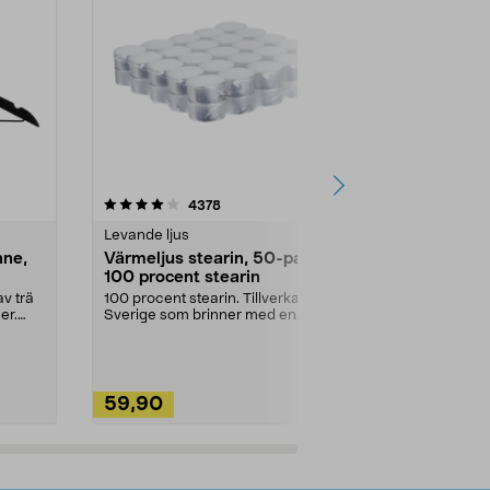
4.5av 5 stjärnor
recensioner
4.5
4378
2
Levande ljus
Rengöringsm
nne,
Värmeljus stearin, 50-pack,
Bikarbonat
100 procent stearin
Ett allsidigt 
städning och 
v trä
100 procent stearin. Tillverkade i
ute. Städa med
er.
Sverige som brinner med en
vacker och sotfri ...
59,90
49,90
Lägg i varukorg
Lägg