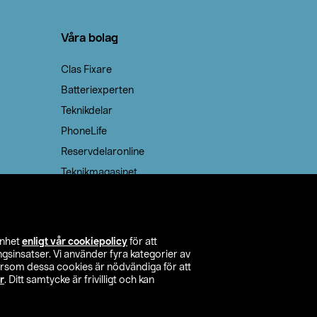
Våra bolag
Clas Fixare
Batteriexperten
Teknikdelar
PhoneLife
Reservdelaronline
Teknikmagasinet
enhet
enligt vår cookiepolicy
för att
insatser. Vi använder fyra kategorier av
tersom dessa cookies är nödvändiga för att
r
. Ditt samtycke är frivilligt och kan
itta butik