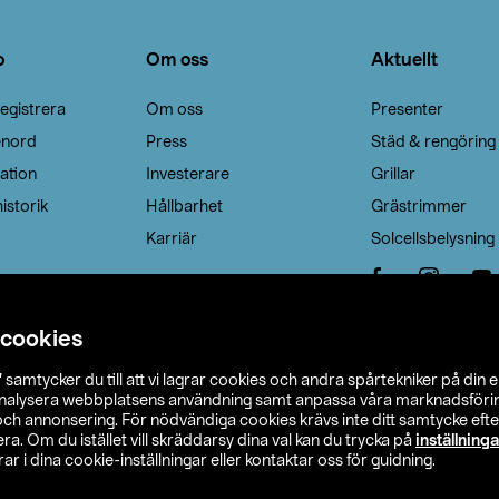
o
Om oss
Aktuellt
egistrera
Om oss
Presenter
enord
Press
Städ & rengöring
ation
Investerare
Grillar
istorik
Hållbarhet
Grästrimmer
Karriär
Solcellsbelysning
 cookies
”
samtycker du till att vi lagrar cookies och andra spårtekniker på din 
analysera webbplatsens användning samt anpassa våra marknadsförings
 och annonsering. För nödvändiga cookies krävs inte ditt samtycke ef
a. Om du istället vill skräddarsy dina val kan du trycka på
inställninga
r i dina cookie-inställningar eller kontaktar oss för guidning.
s Ohlson
Köpvillkor
Privacy statement
Klubbvillkor
H