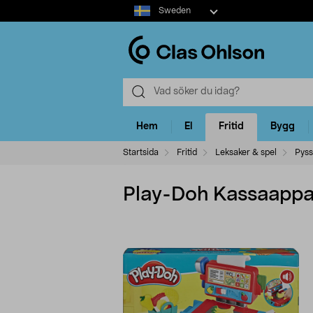
Select
Sweden
market
Hem
El
Fritid
Bygg
Startsida
Fritid
Leksaker & spel
Pyss
Play-Doh Kassaappara