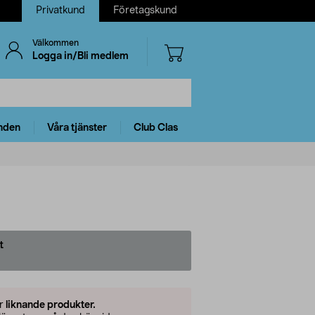
Privatkund
Företagskund
Välkommen
Logga in/Bli medlem
nden
Våra tjänster
Club Clas
t
er
liknande produkter.