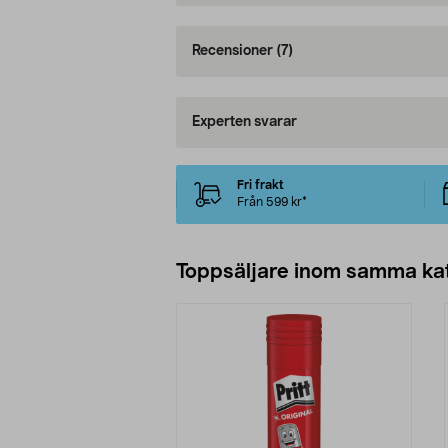
Recensioner
(7)
Experten svarar
Fri frakt
Från 599 kr*
Toppsäljare inom samma ka