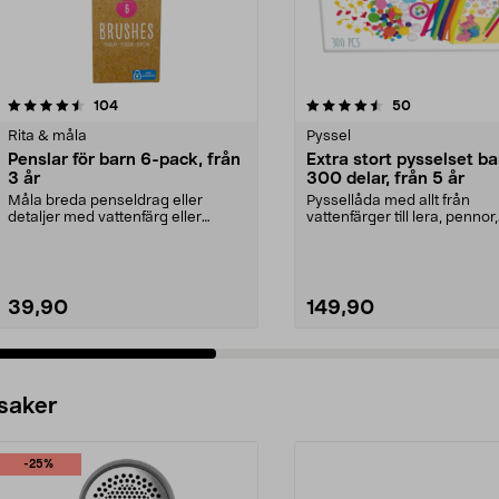
4.5 av 5 stjärnor
recensioner
4.5 av 5 stjärnor
recensioner
104
50
Rita & måla
Pyssel
Penslar för barn 6-pack, från
Extra stort pysselset ba
3 år
300 delar, från 5 år
Måla breda penseldrag eller
Pyssellåda med allt från
detaljer med vattenfärg eller
vattenfärger till lera, pennor,
akrylfärg. Penslar i o...
papper och figurdelar. ...
39,90
149,90
 saker
-25%