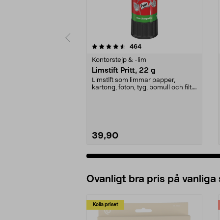
5 av 5 stjärnor
4.5 av 5 stjärnor
recensioner
464
Kontorstejp & -lim
Limstift Pritt, 22 g
Limstift som limmar papper,
kartong, foton, tyg, bomull och filt.
Lufttätt lock ...
39,90
Ovanligt bra pris på vanliga
Kolla priset