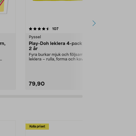
4.5 av 5 stjärnor
recensioner
4.5
107
1
Pyssel
Pyssel
rn,
Play-Doh leklera 4-pack, från
Loom bands 
2 år
år
Fyra burkar mjuk och följsam
Gör färgglad
leklera – rulla, forma och kavla.
eller hårsno
Play-Doh leklera ...
Loom bands st
79,90
119,90
Kolla priset
Multibuy