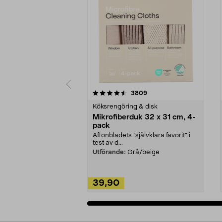
5av 5 stjärnor
4.0av 5 stjärnor
recensioner
3809
Köksrengöring & disk
Mikrofiberduk 32 x 31 cm, 4-
pack
Aftonbladets "självklara favorit” i
test av d...
Utförande:
Grå/beige
39,90
Lägg i varukorg