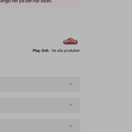
ängst ner på den här sidan.
Play-Doh
-
Se alla produkter