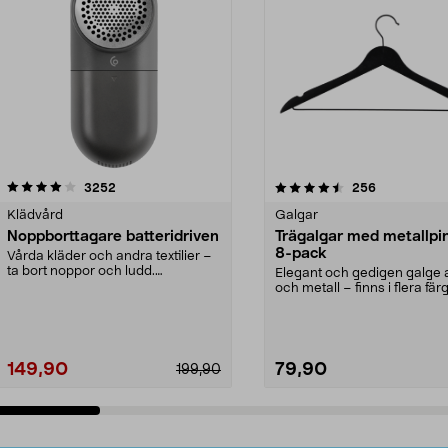
4.5av 5 stjärnor
recensioner
4.0av 5 stjärnor
recensioner
3252
256
Klädvård
Galgar
Noppborttagare batteridriven
Trägalgar med metallpi
8-pack
Vårda kläder och andra textilier –
ta bort noppor och ludd.
Elegant och gedigen galge a
Noppborttagaren fräs...
och metall – finns i flera färg
Galge med sv...
149,90
79,90
199,90
Lägg i varukorg
Lägg i varukorg