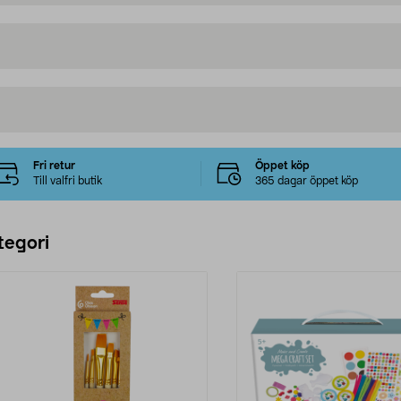
Fri retur
Öppet köp
Till valfri butik
365 dagar öppet köp
tegori