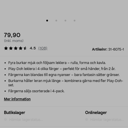
79,90
(inkl. moms)
4.5
(
108
)
Artikelnr:
31-6075-1
Fyra burkar mjuk och följsam leklera – rulla, forma och kavla.
Play-Doh leklera i 4 olika färger – perfekt för små händer, från 2 år.
Färgerna kan blandas till egna nyanser – bara fantasin sätter gränser.
Burkarna håller leran mjuk länge – kombinera gärna med fler Play-Doh-
set.
Färgerna säljs osorterade i 4-pack.
Mer information
Butikslager
Onlinelager
Hämtar lagerstatus...
Hämtar lagerstatus...