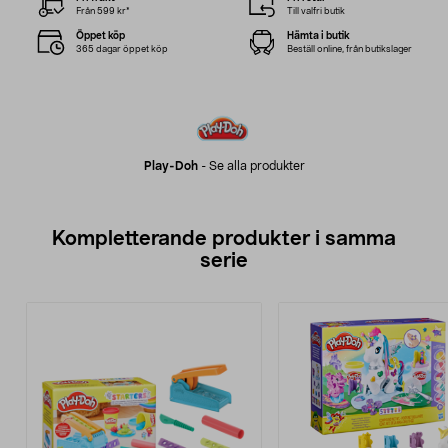
Från 599 kr*
Till valfri butik
Öppet köp
Hämta i butik
365 dagar öppet köp
Beställ online, från butikslager
Play-Doh
-
Se alla produkter
Kompletterande produkter i samma
serie