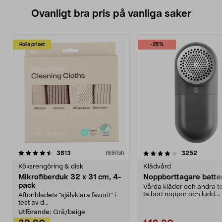
Ovanligt bra pris på vanliga saker
Kolla priset
-25%
4.0av 5 stjärnor
recensioner
4.5av 5 stjärnor
recensio
3813
3252
(9,97/st)
Köksrengöring & disk
Klädvård
Mikrofiberduk 32 x 31 cm, 4-
Noppborttagare batter
pack
Vårda kläder och andra tex
ta bort noppor och ludd.
Aftonbladets "självklara favorit” i
Noppborttagaren fräs...
test av d...
Utförande:
Grå/beige