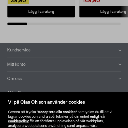
39,90
149,90
Lägg i varukorg
Lägg i varukorg
Sidfot
Kundservice
Mitt konto
Om oss
Aktuellt
Vi på Clas Ohlson använder cookies
Våra bolag
Genom att trycka
”Acceptera alla cookies”
samtycker du till att vi
lagrar cookies och andra spårtekniker på din enhet
enligt vår
Hitta butik
cookiepolicy
för att förbättra upplevelsen på vår webbplats,
analysera webbplatsens användning samt anpassa våra