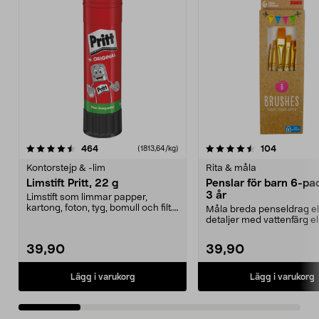
4.5 av 5 stjärnor
recensioner
4.5 av 5 stjärnor
recension
464
104
(1813,64/kg)
Kontorstejp & -lim
Rita & måla
Limstift Pritt, 22 g
Penslar för barn 6-pac
3 år
Limstift som limmar papper,
kartong, foton, tyg, bomull och filt.
Måla breda penseldrag el
Lufttätt lock ...
detaljer med vattenfärg el
akrylfärg. Penslar i o...
39,90
39,90
Lägg i varukorg
Lägg i varukorg