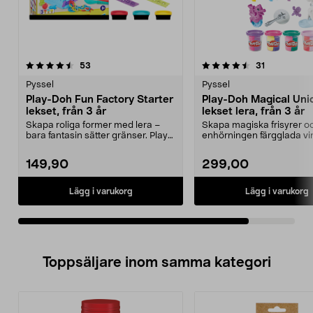
4.5av 5 stjärnor
recensioner
recensioner
53
31
Pyssel
Pyssel
Play-Doh Fun Factory Starter
Play-Doh Magical Uni
lekset, från 3 år
lekset lera, från 3 år
Skapa roliga former med lera –
Skapa magiska frisyrer o
bara fantasin sätter gränser. Play-
enhörningen färgglada vi
Doh Fun Factor...
Play-Doh Magical Uni...
149,90
299,00
Lägg i varukorg
Lägg i varukorg
Toppsäljare inom samma kategori