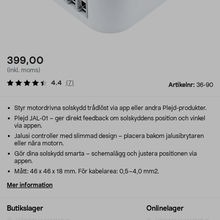
399,00
(inkl. moms)
4.4
(
7
)
Artikelnr:
36-90
Styr motordrivna solskydd trådlöst via app eller andra Plejd-produkter.
Plejd JAL-01 – ger direkt feedback om solskyddens position och vinkel
via appen.
Jalusi controller med slimmad design – placera bakom jalusibrytaren
eller nära motorn.
Gör dina solskydd smarta – schemalägg och justera positionen via
appen.
Mått: 46 x 46 x 18 mm. För kabelarea: 0,5–4,0 mm2.
Mer information
Butikslager
Onlinelager