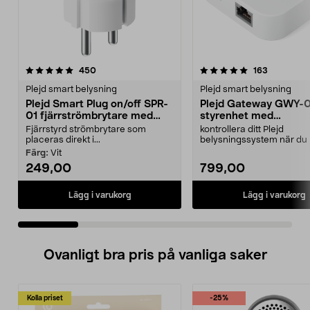
5.0 av 5 stjärnor
recensioner
5.0 av 5 stjärnor
recensione
450
163
Plejd smart belysning
Plejd smart belysning
Plejd Smart Plug on/off SPR-
Plejd Gateway GWY-0
01 fjärrströmbrytare med
styrenhet med
Bluetooth
internetanslutning
Fjärrstyrd strömbrytare som
kontrollera ditt Plejd
placeras direkt i...
belysningssystem när du i
hemma med Plejd Gateway.
Färg:
Vit
249,00
799,00
Lägg i varukorg
Lägg i varukorg
Ovanligt bra pris på vanliga saker
Kolla priset
-25%