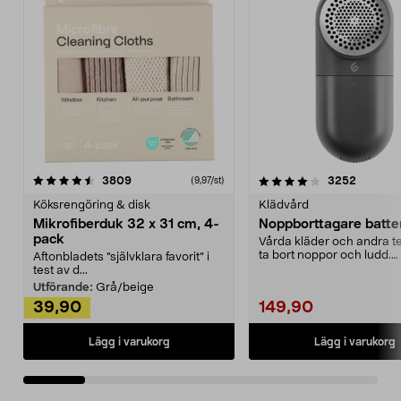
4.0av 5 stjärnor
recensioner
4.5av 5 stjärnor
recensio
3809
3252
(9,97/st)
Köksrengöring & disk
Klädvård
Mikrofiberduk 32 x 31 cm, 4-
Noppborttagare batter
pack
Vårda kläder och andra tex
ta bort noppor och ludd.
Aftonbladets "självklara favorit” i
Noppborttagaren fräs...
test av d...
Utförande:
Grå/beige
39,90
149,90
Lägg i varukorg
Lägg i varukorg