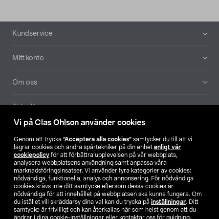
Sidfot
Kundservice
Mitt konto
Om oss
Aktuellt
Vi på Clas Ohlson använder cookies
Våra bolag
Genom att trycka
”Acceptera alla cookies”
samtycker du till att vi
lagrar cookies och andra spårtekniker på din enhet
enligt vår
Hitta butik
cookiepolicy
för att förbättra upplevelsen på vår webbplats,
analysera webbplatsens användning samt anpassa våra
marknadsföringsinsatser. Vi använder fyra kategorier av cookies:
nödvändiga, funktionella, analys och annonsering. För nödvändiga
SE
NO
FI
cookies krävs inte ditt samtycke eftersom dessa cookies är
nödvändiga för att innehållet på webbplatsen ska kunna fungera. Om
du istället vill skräddarsy dina val kan du trycka på
inställningar
. Ditt
samtycke är frivilligt och kan återkallas när som helst genom att du
ändrar i dina cookie-inställningar eller kontaktar oss för guidning.