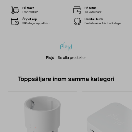
Fri frakt
Fri retur
Från 599 kr*
Till valfri butik
Öppet köp
Hämta i butik
365 dagar öppet köp
Beställ online, från butikslager
Plejd
-
Se alla produkter
Toppsäljare inom samma kategori