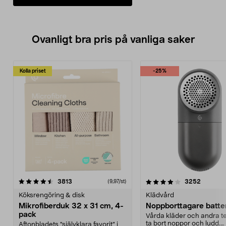
Ovanligt bra pris på vanliga saker
Kolla priset
-25%
4.0av 5 stjärnor
recensioner
4.5av 5 stjärnor
recensio
3813
3252
(9,97/st)
Köksrengöring & disk
Klädvård
Mikrofiberduk 32 x 31 cm, 4-
Noppborttagare batter
pack
Vårda kläder och andra tex
ta bort noppor och ludd.
Aftonbladets "självklara favorit” i