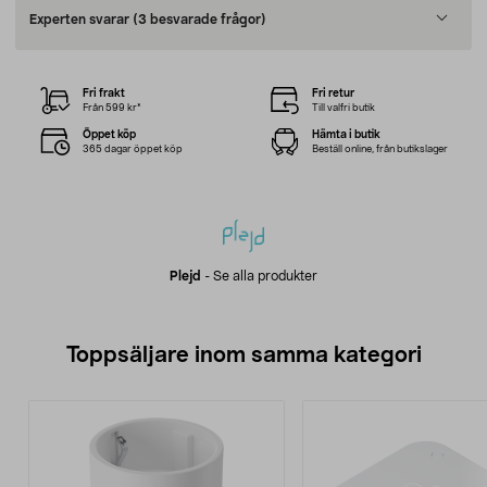
Experten svarar
(3 besvarade frågor)
Fri frakt
Fri retur
Från 599 kr*
Till valfri butik
Öppet köp
Hämta i butik
365 dagar öppet köp
Beställ online, från butikslager
Plejd
-
Se alla produkter
Toppsäljare inom samma kategori