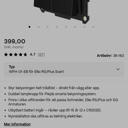
399,00
(inkl. moms)
4.7
(
67
)
Artikelnr:
36-182
Select
Typ
variant
WPH-01-EB för Elko RS/Plus Svart
Styr belysningen helt trådlöst – direkt från vägg eller app.
Dubbel lampknapp för Plejds smarta belysningssystem.
Finns i olika utföranden för att passa Schneider, Elko RS/Plus och SG
Armaturen.
Utbytbart batteri ingår – räcker upp till 15 år (2 x CR2032).
Nyinstallation ska utföras av behörig elektriker.
Mer information