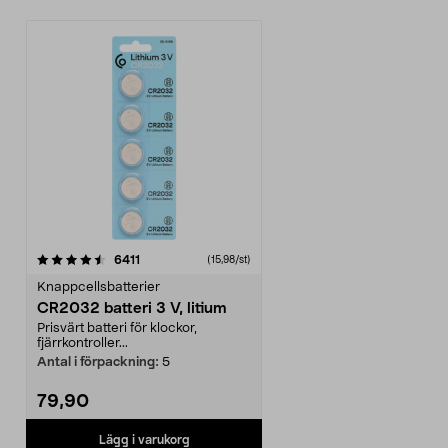
recensioner
6411
(15,98/st)
Knappcellsbatterier
CR2032 batteri 3 V, litium
Prisvärt batteri för klockor,
fjärrkontroller...
Antal i förpackning:
5
79,90
Lägg i varukorg