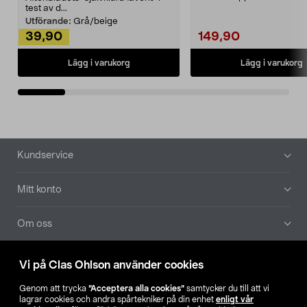
Noppborttagaren fräs...
test av d...
Utförande:
Grå/beige
39,90
149,90
Lägg i varukorg
Lägg i varukorg
Sidfot
Kundservice
Mitt konto
Om oss
Aktuellt
Vi på Clas Ohlson använder cookies
Genom att trycka
”Acceptera alla cookies”
samtycker du till att vi
Våra bolag
lagrar cookies och andra spårtekniker på din enhet
enligt vår