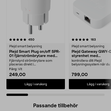
5.0 av 5 stjärnor
recensioner
5.0 av 5 stjärnor
recensione
450
163
Plejd smart belysning
Plejd smart belysning
Plejd Smart Plug on/off SPR-
Plejd Gateway GWY-0
01 fjärrströmbrytare med
styrenhet med
Bluetooth
internetanslutning
Fjärrstyrd strömbrytare som
kontrollera ditt Plejd
placeras direkt i...
belysningssystem när du i
hemma med Plejd Gateway.
Färg:
Vit
249,00
799,00
Lägg i varukorg
Lägg i varukorg
Passande tillbehör