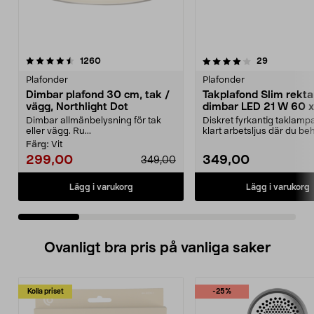
4.0 av 5 stjärnor
recensioner
4.5 av 5 stjärnor
recensione
1260
29
Plafonder
Plafonder
Dimbar plafond 30 cm, tak /
Takplafond Slim rekta
vägg, Northlight Dot
dimbar LED 21 W 60 
Dimbar allmänbelysning för tak
Diskret fyrkantig taklampa 
eller vägg. Ru...
klart arbetsljus där du be
tydligt. ...
Färg:
Vit
299,00
349,00
349,00
Lägg i varukorg
Lägg i varukorg
Ovanligt bra pris på vanliga saker
Kolla priset
-25%