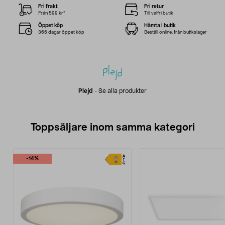
Fri frakt
Fri retur
Från 599 kr*
Till valfri butik
Öppet köp
Hämta i butik
365 dagar öppet köp
Beställ online, från butikslager
Plejd
-
Se alla produkter
Toppsäljare inom samma kategori
-14%