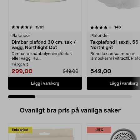
4.0 av 5 stjärnor
recensioner
4.5 av 5 stjärnor
recensione
1261
146
Plafonder
Plafonder
Dimbar plafond 30 cm, tak /
Takplafond i textil, 55
vägg, Northlight Dot
Northlight
Dimbar allmänbelysning för tak
Rund taklampa med en
eller vägg. Ru...
lampskärm i vit textil. Plaf
sovrum, vardagsrum elle..
Färg:
Vit
299,00
549,00
349,00
Lägg i varukorg
Lägg i varukorg
Ovanligt bra pris på vanliga saker
Kolla priset
-25%