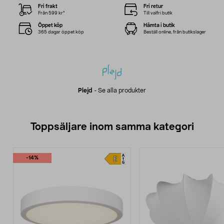
Fri frakt
Fri retur
Från 599 kr*
Till valfri butik
Öppet köp
Hämta i butik
365 dagar öppet köp
Beställ online, från butikslager
Plejd
-
Se alla produkter
Toppsäljare inom samma kategori
-14%