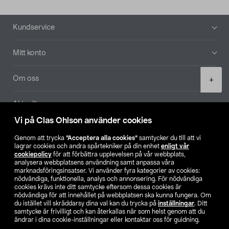
Sidfot
Kundservice
Mitt konto
Product
Om oss
+
quantity
Aktuellt
Vi på Clas Ohlson använder cookies
Våra bolag
Genom att trycka
”Acceptera alla cookies”
samtycker du till att vi
lagrar cookies och andra spårtekniker på din enhet
enligt vår
Hitta butik
cookiepolicy
för att förbättra upplevelsen på vår webbplats,
analysera webbplatsens användning samt anpassa våra
marknadsföringsinsatser. Vi använder fyra kategorier av cookies:
nödvändiga, funktionella, analys och annonsering. För nödvändiga
SE
NO
FI
cookies krävs inte ditt samtycke eftersom dessa cookies är
nödvändiga för att innehållet på webbplatsen ska kunna fungera. Om
du istället vill skräddarsy dina val kan du trycka på
inställningar
. Ditt
samtycke är frivilligt och kan återkallas när som helst genom att du
ändrar i dina cookie-inställningar eller kontaktar oss för guidning.