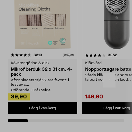
4.0av 5 stjärnor
recensioner
4.5av 5 stjärnor
recensio
3813
3252
(9,97/st)
Köksrengöring & disk
Klädvård
Mikrofiberduk 32 x 31 cm, 4-
Noppborttagare batter
pack
Vårda kläder och andra tex
ta bort noppor och ludd.
-
Aftonbladets "självklara favorit” i
Noppborttagaren fräs...
test av d...
Utförande:
Grå/beige
39,90
149,90
Lägg i varukorg
Lägg i varukorg