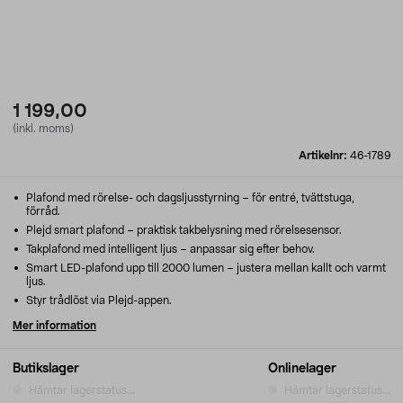
1 199,00
(inkl. moms)
Artikelnr:
46-1789
Plafond med rörelse- och dagsljusstyrning – för entré, tvättstuga,
förråd.
Plejd smart plafond – praktisk takbelysning med rörelsesensor.
Takplafond med intelligent ljus – anpassar sig efter behov.
Smart LED-plafond upp till 2000 lumen – justera mellan kallt och varmt
ljus.
Styr trådlöst via Plejd-appen.
Mer information
Butikslager
Onlinelager
Hämtar lagerstatus...
Hämtar lagerstatus...