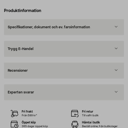
Produktinformation
Specifikationer, dokument och ev. faroinformation
Trygg E-Handel
Recensioner
Experten svarar
Fri frakt
Fri retur
Från 599 kr*
Till valfri butik
Öppet köp
Hämta i butik
365 dagar öppet köp
Beställ online, från butikslager