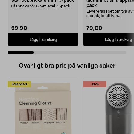
Starlockbricka 8 mm, 5-pack
Gummifot till trappst
pack
Låsbricka för 8 mm axel. 5-pack.
Levereras i set om två av 
storlek, totalt fyra
stycken.Innermåtten på de 
59,90
79,00
Lägg i varukorg
Lägg i varukorg
Ovanligt bra pris på vanliga saker
Kolla priset
-25%