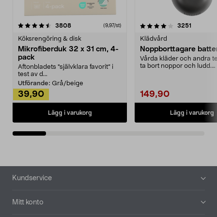
4.0av 5 stjärnor
recensioner
4.5av 5 stjärnor
recensio
3808
3251
(9,97/st)
Köksrengöring & disk
Klädvård
Mikrofiberduk 32 x 31 cm, 4-
Noppborttagare batter
pack
Vårda kläder och andra tex
ta bort noppor och ludd.
Aftonbladets "självklara favorit” i
Noppborttagaren fräs...
test av d...
Utförande:
Grå/beige
39,90
149,90
Lägg i varukorg
Lägg i varukorg
Sidfot
Kundservice
Mitt konto