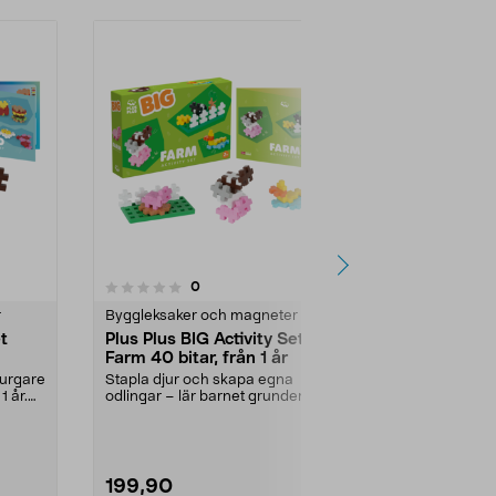
recensioner
0
r
Byggleksaker och magneter
et
Plus Plus BIG Activity Set
Farm 40 bitar, från 1 år
burgare
Stapla djur och skapa egna
1 år.
odlingar – lär barnet grunderna i
Plus Plus. Plus Plu...
199,90