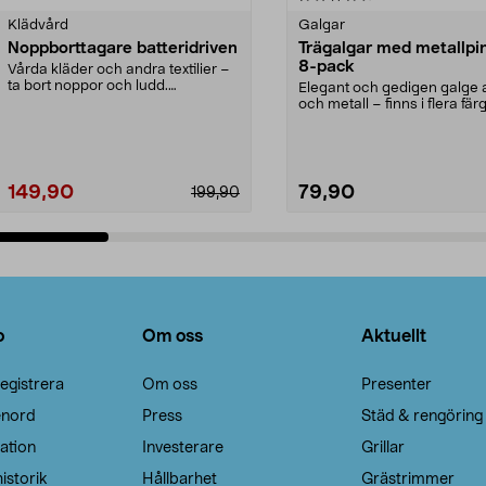
Klädvård
Galgar
Noppborttagare batteridriven
Trägalgar med metallpi
8-pack
Vårda kläder och andra textilier –
ta bort noppor och ludd.
Elegant och gedigen galge a
Noppborttagaren fräs...
och metall – finns i flera färg
Galge med sv...
149,90
79,90
199,90
Lägg i varukorg
Lägg i varukorg
o
Om oss
Aktuellt
egistrera
Om oss
Presenter
enord
Press
Städ & rengöring
ation
Investerare
Grillar
istorik
Hållbarhet
Grästrimmer