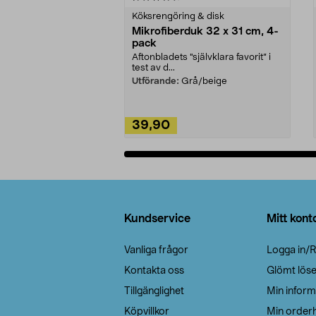
Köksrengöring & disk
Mikrofiberduk 32 x 31 cm, 4-
pack
Aftonbladets "självklara favorit” i
test av d...
Utförande:
Grå/beige
39,90
Lägg i varukorg
Sidfot
Kundservice
Mitt kont
Vanliga frågor
Logga in/R
Kontakta oss
Glömt lös
Tillgänglighet
Min inform
Köpvillkor
Min orderh