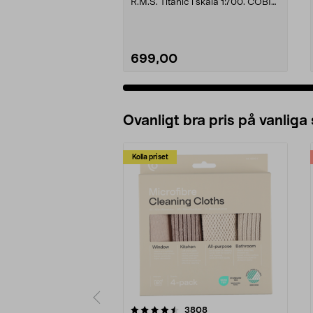
R.M.S. Titanic i skala 1:700. COBI
R.M.S. Titanic br...
699,00
Ovanligt bra pris på vanliga
Kolla priset
5av 5 stjärnor
4.0av 5 stjärnor
recensioner
3808