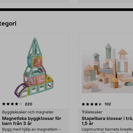
Lägg i varukorg
Lägg i varukorg
tegori
4.5 av 5 stjärnor
recensioner
4.5 av 5 stjärnor
recensioner
220
102
Byggleksaker och magneter
Träleksaker
Magnetiska byggklossar för
Stapelbara klossar i trä
barn från 3 år
1,5 år
Bygg med hjälp av magnetism –
Uppmuntrar barnets kreativ