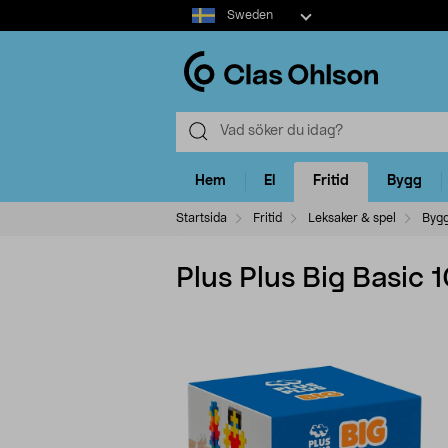
Select
Sweden
market
Hem
El
Fritid
Bygg
Startsida
Fritid
Leksaker & spel
Bygg
Plus Plus Big Basic 10