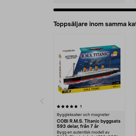
Lägg i varukorg
Toppsäljare inom samma ka
0 av 5 stjärnor
4.0 av 5 stjärnor
recensioner
1
Byggleksaker och magneter
COBI R.M.S. Titanic byggsats
593 delar, från 7 år
Bygg en autentisk modell av