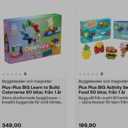
recensioner
recensioner
0
0
0.0 av 5 stjärnor
0.0 av 5 stjärnor
Byggleksaker och magneter
Byggleksaker och magnete
Plus-Plus BIG Learn to Build
Plus Plus BIG Activity S
Colorverse 60 bitar, från 1 år
Food 50 bitar, från 1 år
Stora plusformade byggklossar –
Bygg allt från sushi till ham
kreativt byggande för små händer.
– stora klossar för barn från 
Plus Plus BIG ...
Plus Pl...
349,00
199,90