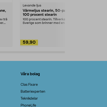
Levande ljus
Rengöringsm
nne,
Värmeljus stearin, 50-pack,
Bikarbonat
100 procent stearin
Ett allsidigt 
städning och 
v trä
100 procent stearin. Tillverkade i
ute. Städa med
er.
Sverige som brinner med en
vacker och sotfri ...
59,90
49,90
Lägg i varukorg
Lägg
Våra bolag
Clas Fixare
Batteriexperten
Teknikdelar
PhoneLife