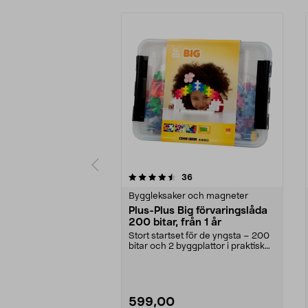
5av 5 stjärnor
recensioner
36
0.0 av 5 stjärnor
Byggleksaker och magneter
Plus-Plus Big förvaringslåda
200 bitar, från 1 år
Stort startset för de yngsta – 200
bitar och 2 byggplattor i praktisk
box. Plus-...
599,00