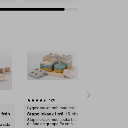
Lägg i varukorg
-23%
4.5 av 5 stjärnor
recensioner
4.5
120
4
Byggleksaker och magneter
Byggleksaker
, från
Stapelleksak i trä, 16 bitar
Brio Builder
skruvdragar
Stapelleksak med tjocka bitar som
är lätta att greppa för små
a sida
Skruvdragare