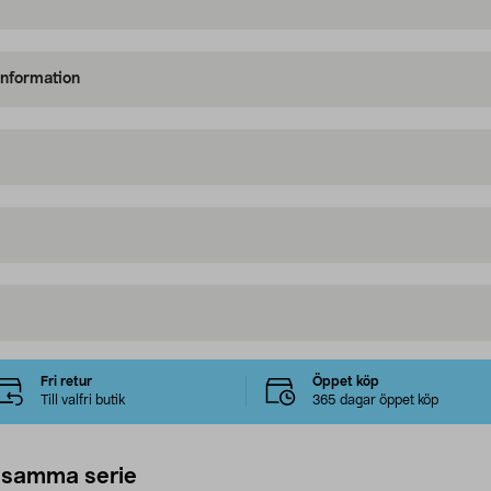
information
Fri retur
Öppet köp
Till valfri butik
365 dagar öppet köp
 samma serie