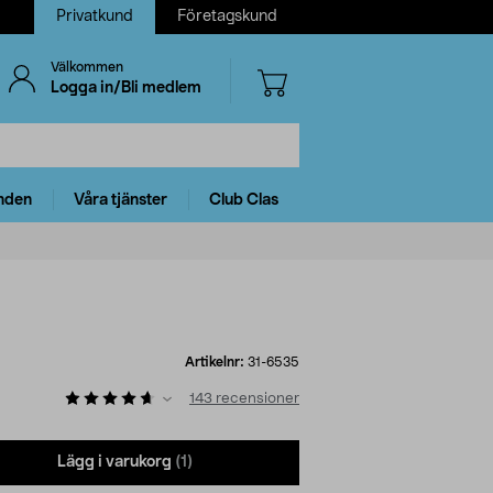
Privatkund
Företagskund
Välkommen
Logga in/Bli medlem
nden
Våra tjänster
Club Clas
Artikelnr:
31-6535
143
recensioner
Lägg i varukorg
(1)