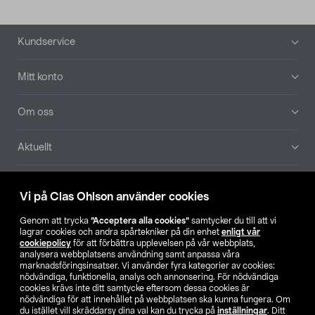
Sidfot
Kundservice
Mitt konto
Om oss
Aktuellt
Våra bolag
Vi på Clas Ohlson använder cookies
Hitta butik
Genom att trycka
”Acceptera alla cookies”
samtycker du till att vi
lagrar cookies och andra spårtekniker på din enhet
enligt vår
cookiepolicy
för att förbättra upplevelsen på vår webbplats,
SE
NO
FI
analysera webbplatsens användning samt anpassa våra
marknadsföringsinsatser. Vi använder fyra kategorier av cookies:
nödvändiga, funktionella, analys och annonsering. För nödvändiga
cookies krävs inte ditt samtycke eftersom dessa cookies är
nödvändiga för att innehållet på webbplatsen ska kunna fungera. Om
du istället vill skräddarsy dina val kan du trycka på
inställningar
. Ditt