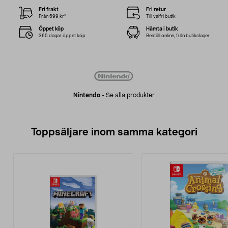
Fri frakt
Fri retur
Från 599 kr*
Till valfri butik
Öppet köp
Hämta i butik
365 dagar öppet köp
Beställ online, från butikslager
Nintendo
-
Se alla produkter
Toppsäljare inom samma kategori