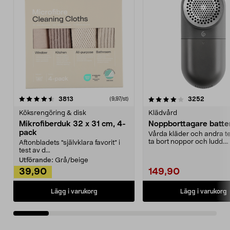
4.0av 5 stjärnor
recensioner
4.5av 5 stjärnor
recensio
3813
3252
(9,97/st)
Köksrengöring & disk
Klädvård
Mikrofiberduk 32 x 31 cm, 4-
Noppborttagare batter
pack
Vårda kläder och andra tex
ta bort noppor och ludd.
Aftonbladets "självklara favorit” i
Noppborttagaren fräs...
test av d...
Utförande:
Grå/beige
39,90
149,90
Lägg i varukorg
Lägg i varukorg