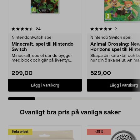
5.0 av 5 stjärnor
recensioner
5.0 av 5 stjärnor
recensioner
24
2
Nintendo Switch spel
Nintendo Switch spel
Minecraft, spel till Nintendo
Animal Crossing: Ne
Switch
Horizons spel till Nin
Switch
Minecraft, spelet där du bygger
Skapa din karaktär och 
med block och går på äventyr.
hur din ö ska se ut. Anima
Utforska världar o...
Crossing: New Horizons...
299,00
529,00
Lägg i varukorg
Lägg i varukorg
Ovanligt bra pris på vanliga saker
Kolla priset
-25%