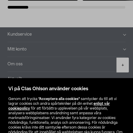
Sidfot
Kundservice
Mitt konto
Product
Om oss
+
quantity
Aktuellt
Vi på Clas Ohlson använder cookies
Våra bolag
Genom att trycka
”Acceptera alla cookies”
samtycker du till att vi
lagrar cookies och andra spårtekniker på din enhet
enligt vår
Hitta butik
cookiepolicy
för att förbättra upplevelsen på vår webbplats,
analysera webbplatsens användning samt anpassa våra
marknadsföringsinsatser. Vi använder fyra kategorier av cookies:
nödvändiga, funktionella, analys och annonsering. För nödvändiga
SE
NO
FI
cookies krävs inte ditt samtycke eftersom dessa cookies är
nödvändiga för att innehållet på webbplatsen ska kunna fungera. Om