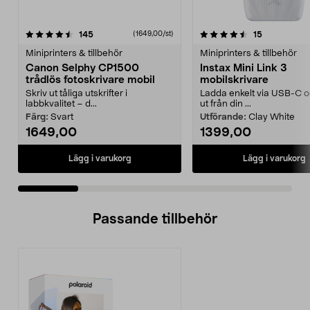
4.5 av 5 stjärnor
recensioner
4.5 av 5 stjärnor
recensioner
145
15
(1649,00/st)
Miniprinters & tillbehör
Miniprinters & tillbehör
Canon Selphy CP1500
Instax Mini Link 3
trådlös fotoskrivare mobil
mobilskrivare
Skriv ut tåliga utskrifter i
Ladda enkelt via USB-C o
labbkvalitet – d...
ut från din ...
Färg:
Svart
Utförande:
Clay White
1649,00
1399,00
Lägg i varukorg
Lägg i varukorg
Passande tillbehör