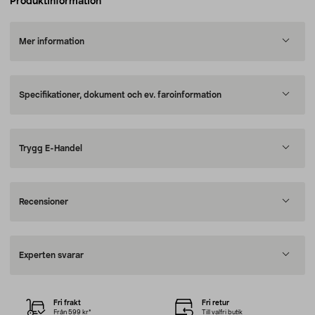
Produktinformation
Mer information
Specifikationer, dokument och ev. faroinformation
Trygg E-Handel
Recensioner
Experten svarar
Fri frakt
Fri retur
Från 599 kr*
Till valfri butik