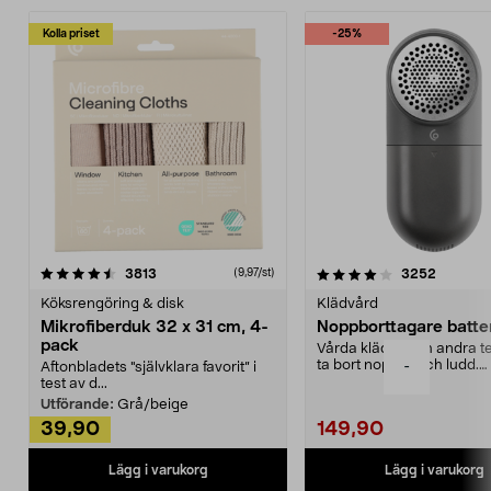
Kolla priset
-25%
4.0av 5 stjärnor
recensioner
4.5av 5 stjärnor
recensio
3813
3252
(9,97/st)
Köksrengöring & disk
Klädvård
Mikrofiberduk 32 x 31 cm, 4-
Noppborttagare batter
pack
Vårda kläder och andra tex
ta bort noppor och ludd.
-
Aftonbladets "självklara favorit” i
Noppborttagaren fräs...
test av d...
Utförande:
Grå/beige
39,90
149,90
Lägg i varukorg
Lägg i varukorg