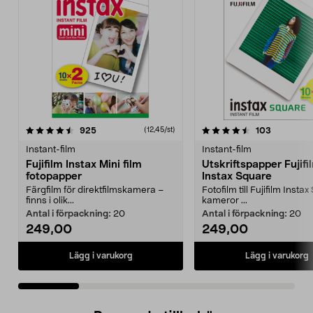
4.5 av 5 stjärnor
recensioner
4.5 av 5 stjärnor
recension
925
103
(12,45/st)
Instant-film
Instant-film
Fujifilm Instax Mini film
Utskriftspapper Fujifi
fotopapper
Instax Square
Färgfilm för direktfilmskamera –
Fotofilm till Fujifilm Insta
finns i olik...
kameror ...
Antal i förpackning:
20
Antal i förpackning:
20
249,00
249,00
Lägg i varukorg
Lägg i varukorg