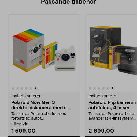
Passande tillbehör
recensioner
recensioner
0
0
0.0 av 5 stjärnor
0.0 av 5 stjärnor
Instantkameror
Instantkameror
Polaroid Now Gen 3
Polaroid Flip kamera
direktbildskamera med i-
autofokus, 4 linser
Type-film
Ta skarpa Polaroidbilder med
Ta skarpa Polaroid-bilde
förbättrad autof...
avancerat 4-linssystem,
autofokus och blixt. Polar..
Färg:
Vit
1 599,00
2 699,00