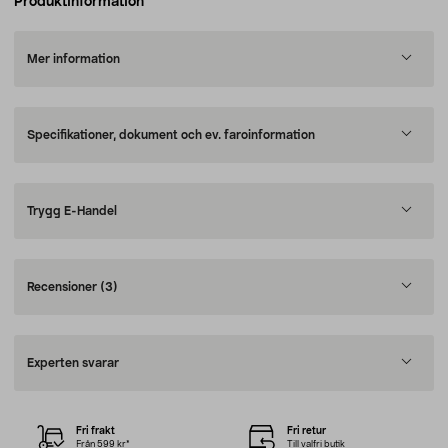
Produktinformation
Mer information
Specifikationer, dokument och ev. faroinformation
Trygg E-Handel
Recensioner
(3)
Experten svarar
Fri frakt
Fri retur
Från 599 kr*
Till valfri butik