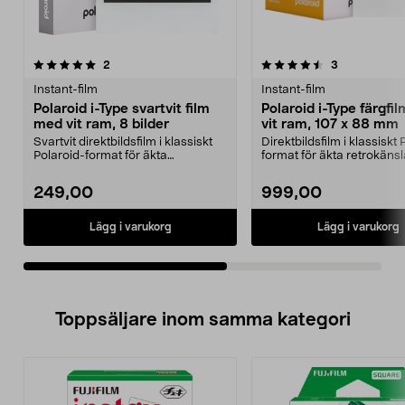
4.5av 5 stjärnor
recensioner
4.0av 5 stjärnor
recensioner
2
3
Instant-film
Instant-film
Polaroid i-Type svartvit film
Polaroid i-Type färgf
med vit ram, 8 bilder
vit ram, 107 x 88 mm
Svartvit direktbildsfilm i klassiskt
Direktbildsfilm i klassiskt 
Polaroid-format för äkta
format för äkta retrokänsl
retrokänsla. Polar...
Polaroid i-Typ...
249,00
999,00
Lägg i varukorg
Lägg i varukorg
Toppsäljare inom samma kategori