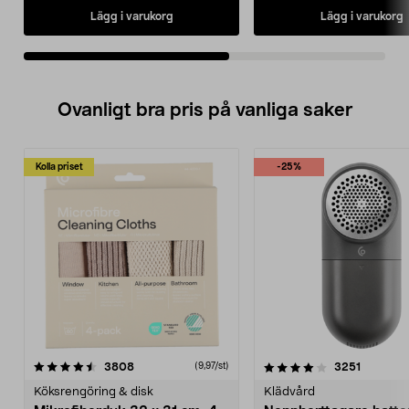
Lägg i varukorg
Lägg i varukorg
Ovanligt bra pris på vanliga saker
Kolla priset
-25%
4.0av 5 stjärnor
recensioner
4.5av 5 stjärnor
recensio
3808
3251
(9,97/st)
Köksrengöring & disk
Klädvård