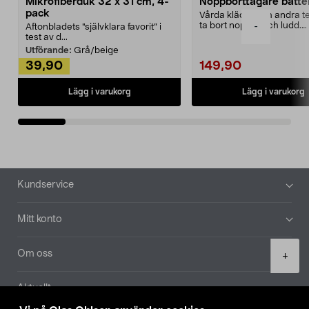
Mikrofiberduk 32 x 31 cm, 4-
Noppborttagare batter
pack
Vårda kläder och andra tex
ta bort noppor och ludd.
-
Aftonbladets "självklara favorit” i
Noppborttagaren fräs...
test av d...
Utförande:
Grå/beige
39,90
149,90
Lägg i varukorg
Lägg i varukorg
Sidfot
Kundservice
Mitt konto
Product
Om oss
+
quantity
Aktuellt