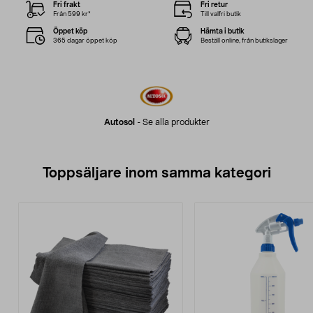
Fri frakt
Fri retur
Från 599 kr*
Till valfri butik
Öppet köp
Hämta i butik
365 dagar öppet köp
Beställ online, från butikslager
Autosol
-
Se alla produkter
Toppsäljare inom samma kategori