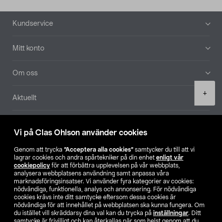
Sidfot
Kundservice
Mitt konto
Om oss
Product
+
Aktuellt
quantity
Våra bolag
Vi på Clas Ohlson använder cookies
Hitta butik
Genom att trycka
”Acceptera alla cookies”
samtycker du till att vi
lagrar cookies och andra spårtekniker på din enhet
enligt vår
cookiepolicy
för att förbättra upplevelsen på vår webbplats,
SE
NO
FI
analysera webbplatsens användning samt anpassa våra
marknadsföringsinsatser. Vi använder fyra kategorier av cookies:
nödvändiga, funktionella, analys och annonsering. För nödvändiga
cookies krävs inte ditt samtycke eftersom dessa cookies är
nödvändiga för att innehållet på webbplatsen ska kunna fungera. Om
du istället vill skräddarsy dina val kan du trycka på
inställningar
. Ditt
samtycke är frivilligt och kan återkallas när som helst genom att du