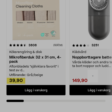
4.0av 5 stjärnor
recensioner
4.5av 5 stjärnor
recensio
3808
3251
(9,97/st)
Köksrengöring & disk
Klädvård
Mikrofiberduk 32 x 31 cm, 4-
Noppborttagare batter
pack
Vårda kläder och andra tex
ta bort noppor och ludd.
Aftonbladets "självklara favorit” i
Noppborttagaren fräs...
test av d...
Utförande:
Grå/beige
-
39,90
149,90
Lägg i varukorg
Lägg i varukorg