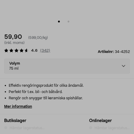
59,90
(599,00/kg)
(inkl. moms)
4.6
(
342
)
Artikelnr:
34-4252
Select
Volym
variant
75 ml
Effektiv rengöringsprodukt för olika ändamål.
Perfekt för t.ex. bil- och båtvård.
Rengör och snyggar till keramiska spishällar.
Mer information
Butikslager
Onlinelager
Hämtar lagerstatus...
Hämtar lagerstatus...