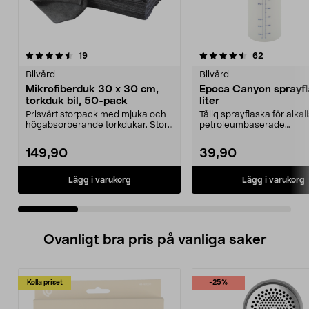
4.5 av 5 stjärnor
recensioner
4.0 av 5 stjärnor
recensione
19
62
Bilvård
Bilvård
Mikrofiberduk 30 x 30 cm,
Epoca Canyon sprayfl
torkduk bil, 50-pack
liter
Prisvärt storpack med mjuka och
Tålig sprayflaska för alka
högabsorberande torkdukar. Stora
petroleumbaserade
mikrofiberdukar...
bilvårdsprodukter. Epoca C
149,90
39,90
Lägg i varukorg
Lägg i varukorg
Ovanligt bra pris på vanliga saker
Kolla priset
-25%