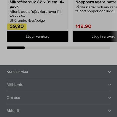
Mikrofiberduk 32 x 31 cm, 4-
Noppborttagare batter
pack
Vårda kläder och andra tex
ta bort noppor och ludd.
Aftonbladets "självklara favorit” i
Noppborttagaren fräs...
test av d...
Utförande:
Grå/beige
39,90
149,90
Lägg i varukorg
Lägg i varukorg
Sidfot
Kundservice
Mitt konto
Om oss
Aktuellt