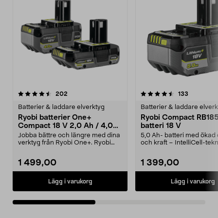
4.5av 5 stjärnor
recensioner
4.5av 5 stjärnor
recensione
202
133
Batterier & laddare elverktyg
Batterier & laddare elver
Ryobi batterier One+
Ryobi Compact RB18
Compact 18 V 2,0 Ah / 4,0
batteri 18 V
Ah RB18242X
Jobba bättre och längre med dina
5,0 Ah- batteri med ökad d
verktyg från Ryobi One+. Ryobi
och kraft – IntelliCell-tekn
Compact RB18242X...
Compact RB1850...
1 499,00
1 399,00
Lägg i varukorg
Lägg i varukorg