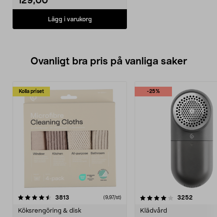
129,00
Lägg i varukorg
Ovanligt bra pris på vanliga saker
Kolla priset
-25%
4.0av 5 stjärnor
recensioner
4.5av 5 stjärnor
recensio
3813
3252
(9,97/st)
Köksrengöring & disk
Klädvård