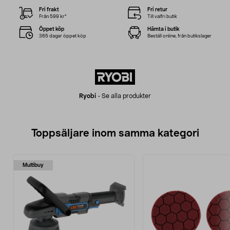
Fri frakt
Fri retur
Från 599 kr*
Till valfri butik
Öppet köp
Hämta i butik
365 dagar öppet köp
Beställ online, från butikslager
Ryobi
-
Se alla produkter
Toppsäljare inom samma kategori
Multibuy