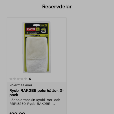
Reservdelar
recensioner
0
Polermaskiner
Ryobi RAK2BB polerhättor, 2-
pack
För polermaskin Ryobi R18B och
RBP18250. Ryobi RAK2BB –
polerhättor med hela 254...