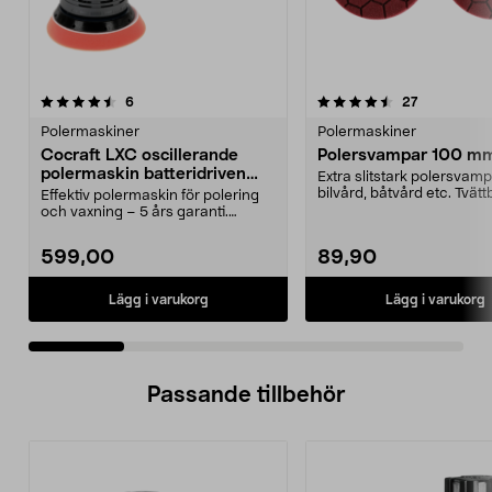
4.5 av 5 stjärnor
recensioner
4.0 av 5 stjärnor
recensioner
6
27
Polermaskiner
Polermaskiner
Cocraft LXC oscillerande
Polersvampar 100 m
polermaskin batteridriven
Extra slitstark polersvamp
P18-BL
bilvård, båtvård etc. Tvätt
Effektiv polermaskin för polering
använd om igen...
och vaxning – 5 års garanti.
Cocraft LXC P18-B...
599,00
89,90
Lägg i varukorg
Lägg i varukorg
Passande tillbehör