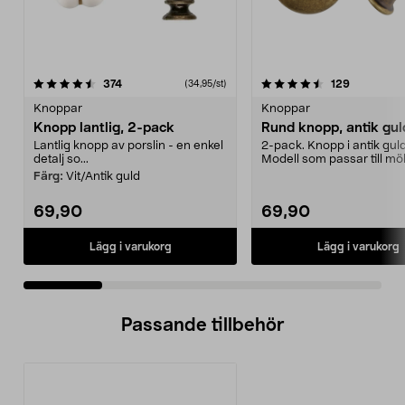
4.5 av 5 stjärnor
recensioner
4.5 av 5 stjärnor
recensione
374
129
(34,95/st)
Knoppar
Knoppar
Knopp lantlig, 2-pack
Rund knopp, antik gul
Lantlig knopp av porslin - en enkel
2-pack. Knopp i antik guld
detalj so...
Modell som passar till möb
luckor och låd...
Färg:
Vit/Antik guld
69,90
69,90
Lägg i varukorg
Lägg i varukorg
Passande tillbehör