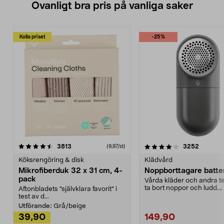
Ovanligt bra pris på vanliga saker
Kolla priset
-25%
4.0av 5 stjärnor
recensioner
4.5av 5 stjärnor
recensio
3813
3252
(9,97/st)
Köksrengöring & disk
Klädvård
Mikrofiberduk 32 x 31 cm, 4-
Noppborttagare batter
pack
Vårda kläder och andra tex
ta bort noppor och ludd.
Aftonbladets "självklara favorit” i
Noppborttagaren fräs...
test av d...
Utförande:
Grå/beige
39,90
149,90