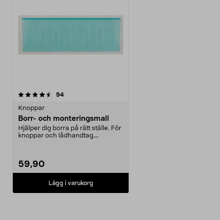
recensioner
94
Knoppar
Borr- och monteringsmall
Hjälper dig borra på rätt ställe. För
knoppar och lådhandtag.
Mätområde c/c 64-...
59,90
Lägg i varukorg