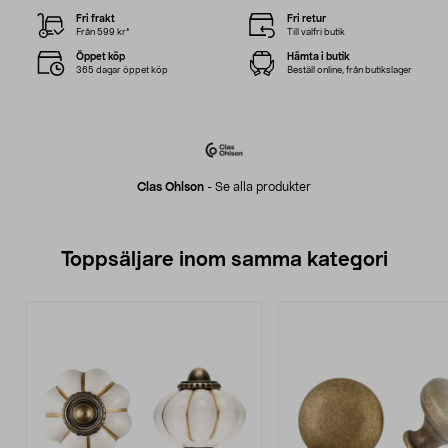
Fri frakt
Fri retur
Från 599 kr*
Till valfri butik
Öppet köp
Hämta i butik
365 dagar öppet köp
Beställ online, från butikslager
Clas Ohlson
-
Se alla produkter
Toppsäljare inom samma kategori