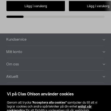
Lägg i varukorg
Lägg i varukorg
Sidfot
Kundservice
Mitt konto
Om oss
Aktuellt
Våra bolag
Vi på Clas Ohlson använder cookies
Hitta butik
Genom att trycka
”Acceptera alla cookies”
samtycker du till att vi
lagrar cookies och andra spårtekniker på din enhet
enligt vår
cookiepolicy
för att förbättra upplevelsen på vår webbplats,