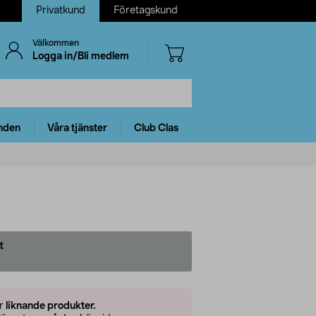
Privatkund
Företagskund
Välkommen
Logga in/Bli medlem
nden
Våra tjänster
Club Clas
t
er
liknande produkter.