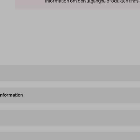
Information om den utgångna produkten finns l
information