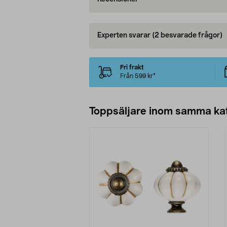
Experten svarar
(2 besvarade frågor)
Fri frakt
Från 599 kr*
Toppsäljare inom samma ka