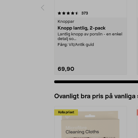
5 av 5 stjärnor
4.5 av 5 stjärnor
recensioner
373
Knoppar
Knopp lantlig, 2-pack
Lantlig knopp av porslin - en enkel
detalj so...
Färg:
Vit/Antik guld
69,90
Ovanligt bra pris på vanliga
Kolla priset