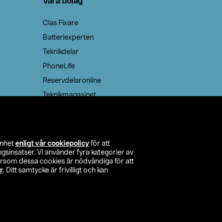
Våra bolag
Clas Fixare
Batteriexperten
Teknikdelar
PhoneLife
Reservdelaronline
Teknikmagasinet
enhet
enligt vår cookiepolicy
för att
insatser. Vi använder fyra kategorier av
tersom dessa cookies är nödvändiga för att
r
. Ditt samtycke är frivilligt och kan
itta butik