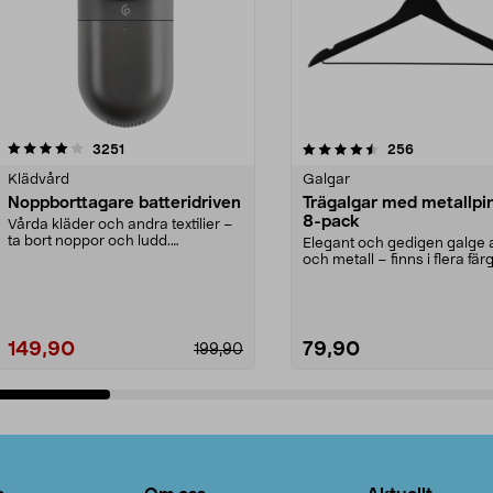
4.5av 5 stjärnor
recensioner
4.0av 5 stjärnor
recensioner
3251
256
Klädvård
Galgar
Noppborttagare batteridriven
Trägalgar med metallpi
8-pack
Vårda kläder och andra textilier –
ta bort noppor och ludd.
Elegant och gedigen galge a
Noppborttagaren fräs...
och metall – finns i flera färg
Galge med sv...
149,90
79,90
199,90
Lägg i varukorg
Lägg i varukorg