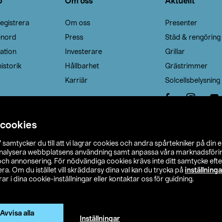
o
Om oss
Aktuellt
egistrera
Om oss
Presenter
enord
Press
Städ & rengöring
ation
Investerare
Grillar
istorik
Hållbarhet
Grästrimmer
Karriär
Solcellsbelysning
 cookies
”
samtycker du till att vi lagrar cookies och andra spårtekniker på din 
analysera webbplatsens användning samt anpassa våra marknadsförings
 och annonsering. För nödvändiga cookies krävs inte ditt samtycke ef
a. Om du istället vill skräddarsy dina val kan du trycka på
inställninga
r i dina cookie-inställningar eller kontaktar oss för guidning.
s Ohlson
Köpvillkor
Privacy statement
Klubbvillkor
H
Ändra till priser exklusive moms
Avvisa alla
Inställningar