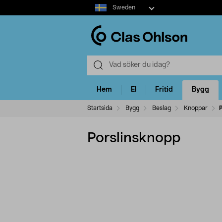
Select
Sweden
market
Hem
El
Fritid
Bygg
Startsida
Bygg
Beslag
Knoppar
Porslinsknopp