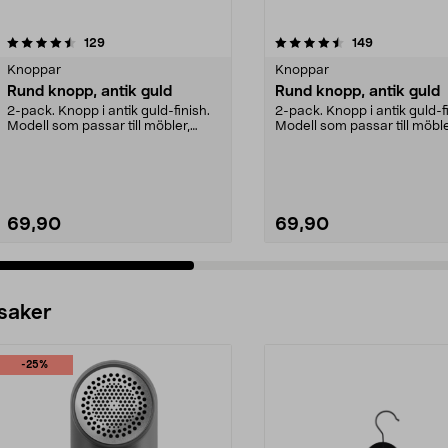
4.5 av 5 stjärnor
recensioner
4.5 av 5 stjärnor
recensioner
129
149
Knoppar
Knoppar
Rund knopp, antik guld
Rund knopp, antik guld
2-pack. Knopp i antik guld-finish.
2-pack. Knopp i antik guld-f
Modell som passar till möbler,
Modell som passar till möble
luckor och låd...
luckor och låd...
69,90
69,90
 saker
-25%