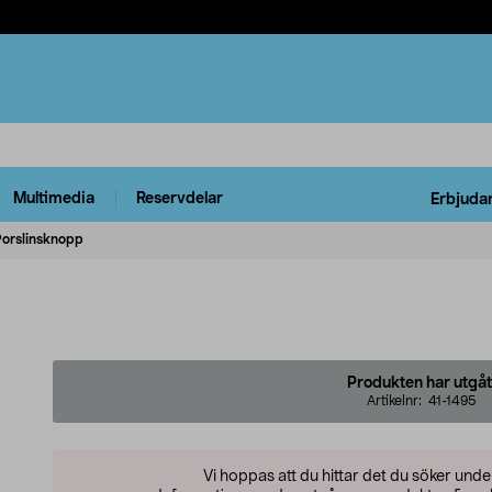
Multimedia
Reservdelar
Erbjuda
Porslinsknopp
Produkten har utgåt
Artikelnr:
41-1495
Vi hoppas att du hittar det du söker und