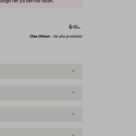
ängst ner på den här sidan.
Clas Ohlson
-
Se alla produkter