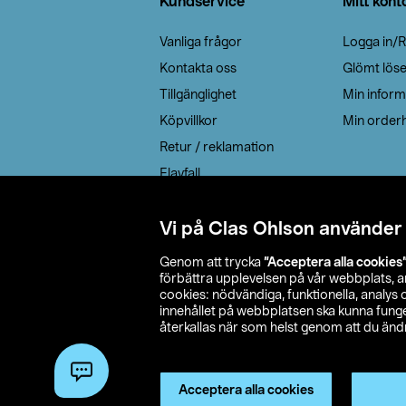
Kundservice
Mitt kont
Vanliga frågor
Logga in/R
Kontakta oss
Glömt lös
Tillgänglighet
Min inform
Köpvillkor
Min orderh
Retur / reklamation
Elavfall
Cookie policy
Leveransalternativ
Vi på Clas Ohlson använder
Genom att trycka
”Acceptera alla cookies
förbättra upplevelsen på vår webbplats, 
cookies: nödvändiga, funktionella, analys
innehållet på webbplatsen ska kunna funger
återkallas när som helst genom att du ändra
© 2026 Cla
Acceptera alla cookies