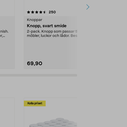
4.5 av 5 stjärnor
recensioner
4.5
250
3
Knoppar
Knoppar
Knopp, svart smide
Knopp lantl
inish.
2-pack. Knopp som passar till
Lantlig knopp 
r,
möbler, luckor och lådor. Beslag
detalj so...
för t.ex. kök och...
Färg:
Svart/A
69,90
69,90
Kolla priset
Multibuy