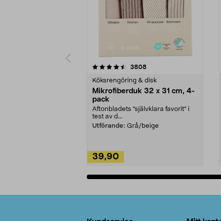
5av 5 stjärnor
4.0av 5 stjärnor
recensioner
3808
Köksrengöring & disk
Mikrofiberduk 32 x 31 cm, 4-
pack
Aftonbladets "självklara favorit” i
test av d...
Utförande:
Grå/beige
39,90
Lägg i varukorg
Sidfot