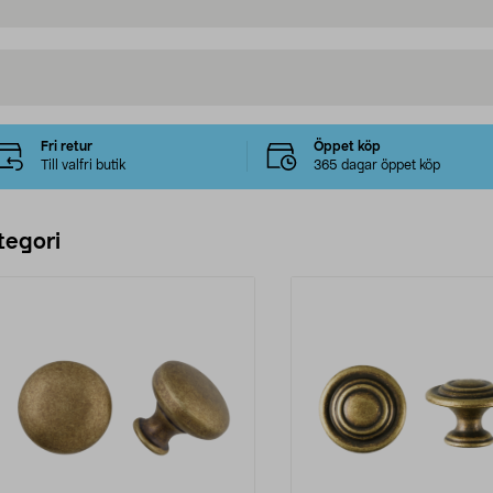
Fri retur
Öppet köp
Till valfri butik
365 dagar öppet köp
tegori