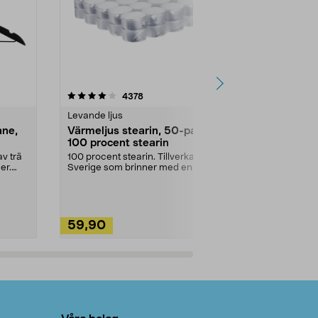
4.5av 5 stjärnor
recensioner
4.5
4378
2
Levande ljus
Rengöringsm
nne,
Värmeljus stearin, 50-pack,
Bikarbonat
100 procent stearin
Ett allsidigt 
städning och 
v trä
100 procent stearin. Tillverkade i
ute. Städa med
er.
Sverige som brinner med en
vacker och sotfri ...
59,90
49,90
Lägg i varukorg
Lägg