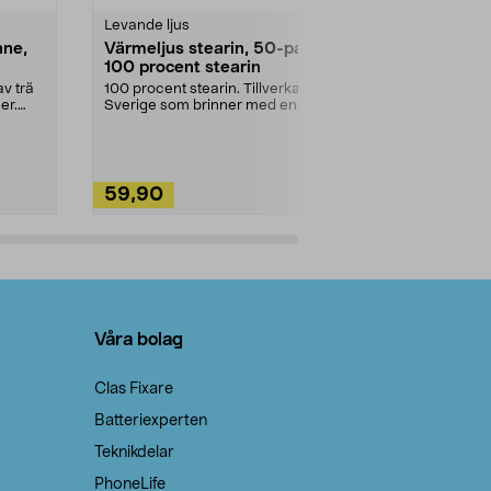
Levande ljus
Rengöringsm
nne,
Värmeljus stearin, 50-pack,
Bikarbonat
100 procent stearin
Ett allsidigt 
städning och 
v trä
100 procent stearin. Tillverkade i
ute. Städa med
er.
Sverige som brinner med en
vacker och sotfri ...
59,90
49,90
Lägg i varukorg
Lägg
Våra bolag
Clas Fixare
Batteriexperten
Teknikdelar
PhoneLife