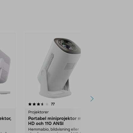
4.5 av 5 stjärnor
recensioner
4.5
77
4
Projektorer
Projektorer
ektor,
Portabel miniprojektor med
Hama porta
HD och 110 ANSI
med stativ
Hemmabio, bildvisning eller
Enkel att ta m