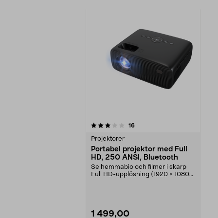
0av 5 stjärnor
recensioner
16
Projektorer
Portabel projektor med Full
HD, 250 ANSI, Bluetooth
Se hemmabio och filmer i skarp
Full HD-upplösning (1920 × 1080).
Portabel projek...
1 499,00