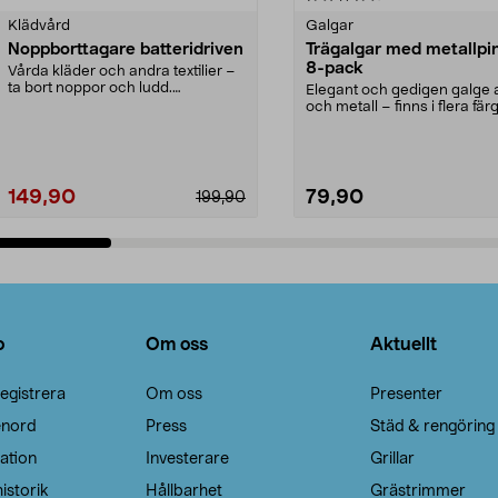
Klädvård
Galgar
Noppborttagare batteridriven
Trägalgar med metallpi
8-pack
Vårda kläder och andra textilier –
ta bort noppor och ludd.
Elegant och gedigen galge a
Noppborttagaren fräs...
och metall – finns i flera färg
Galge med sv...
149,90
79,90
199,90
Lägg i varukorg
Lägg i varukorg
o
Om oss
Aktuellt
egistrera
Om oss
Presenter
enord
Press
Städ & rengöring
ation
Investerare
Grillar
istorik
Hållbarhet
Grästrimmer