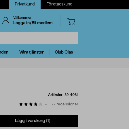
Privatkund
Företagskund
Välkommen
Logga in/Bli medlem
nden
Våra tjänster
Club Clas
Artikelnr:
39-4081
77
recensioner
Lägg i varukorg
(1)