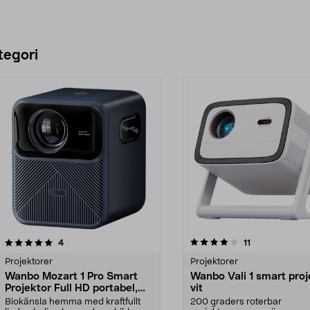
tegori
4.0 av 5 stjärnor
recensioner
3.5 av 5 stjärnor
recensioner
4
11
Projektorer
Projektorer
Wanbo Mozart 1 Pro Smart
Wanbo Vali 1 smart proj
Projektor Full HD portabel,
vit
2025
Biokänsla hemma med kraftfullt
200 graders roterbar