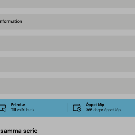
information
Fri retur
Öppet köp
Till valfri butik
365 dagar öppet köp
 samma serie