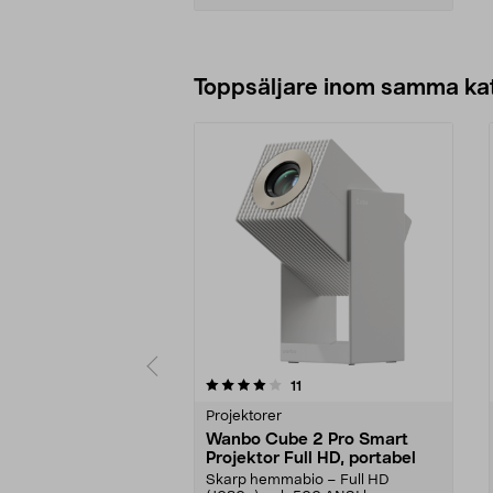
Lägg i varukorg
Toppsäljare inom samma ka
0 av 5 stjärnor
5.0 av 5 stjärnor
recensioner
11
Projektorer
Wanbo Cube 2 Pro Smart
Projektor Full HD, portabel
Skarp hemmabio – Full HD