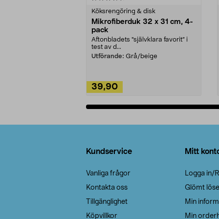
Köksrengöring & disk
Mikrofiberduk 32 x 31 cm, 4-
pack
Aftonbladets "självklara favorit” i
test av d...
Utförande:
Grå/beige
39,90
Lägg i varukorg
Sidfot
Kundservice
Mitt kont
Vanliga frågor
Logga in/R
Kontakta oss
Glömt lös
Tillgänglighet
Min inform
Köpvillkor
Min orderh