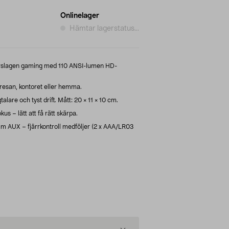
Onlinelager
Hämtar lagerstatus...
orslagen gaming med 110 ANSI-lumen HD-
 resan, kontoret eller hemma.
lare och tyst drift. Mått: 20 × 11 × 10 cm.
us – lätt att få rätt skärpa.
m AUX – fjärrkontroll medföljer (2 x AAA/LR03