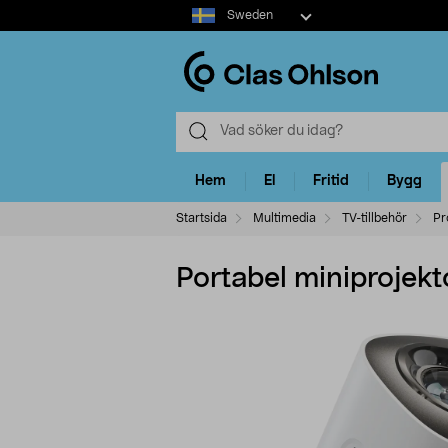
Select
Sweden
market
Hem
El
Fritid
Bygg
Startsida
Multimedia
TV-tillbehör
Pr
Portabel miniprojek