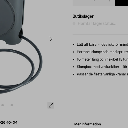
quantity
Butikslager
Hämtar lagerstatus...
Lätt att bära – idealiskt för min
Portabel slangvinda med sprutmu
10 meter lång och flexibel ½ tum
Slangbox med vevfunktion – för 
Passar de flesta vanliga kranar
026-10-04
Mer information