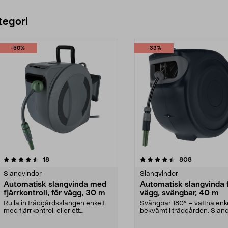
tegori
-50%
-33%
4.5 av 5 stjärnor
recensioner
5.0 av 5 stjärnor
recensioner
18
808
Slangvindor
Slangvindor
Automatisk slangvinda med
Automatisk slangvinda 
fjärrkontroll, för vägg, 30 m
vägg, svängbar, 40 m
Rulla in trädgårdsslangen enkelt
Svängbar 180° – vattna enk
med fjärrkontroll eller ett
bekvämt i trädgården. Slan
knapptryck. Väggmon...
med 40 meter ...