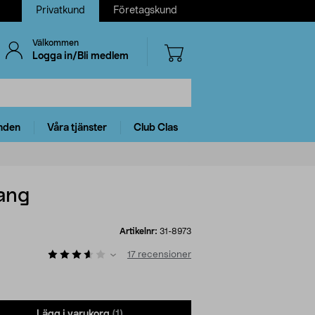
Privatkund
Företagskund
Välkommen
Logga in/Bli medlem
nden
Våra tjänster
Club Clas
ang
Artikelnr:
31-8973
17
recensioner
Lägg i varukorg
(1)