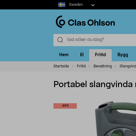
Select
Sweden
market
Hem
El
Fritid
Bygg
Startsida
Fritid
Bevattning
Slangvin
Portabel slangvinda
-20%