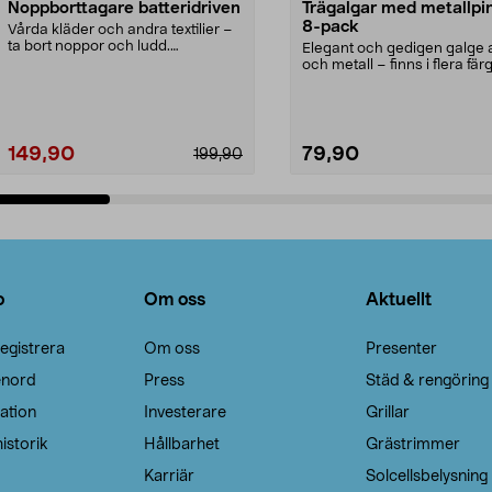
Noppborttagare batteridriven
Trägalgar med metallpi
8-pack
Vårda kläder och andra textilier –
ta bort noppor och ludd.
Elegant och gedigen galge a
Noppborttagaren fräs...
och metall – finns i flera färg
Galge med sv...
149,90
79,90
199,90
Lägg i varukorg
Lägg i varukorg
o
Om oss
Aktuellt
egistrera
Om oss
Presenter
enord
Press
Städ & rengöring
ation
Investerare
Grillar
istorik
Hållbarhet
Grästrimmer
Karriär
Solcellsbelysning