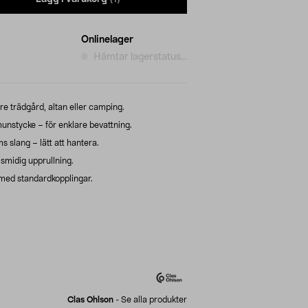
Onlinelager
Hämtar lagerstatus...
dre trädgård, altan eller camping.
nstycke – för enklare bevattning.
s slang – lätt att hantera.
smidig upprullning.
 med standardkopplingar.
Clas Ohlson
-
Se alla produkter