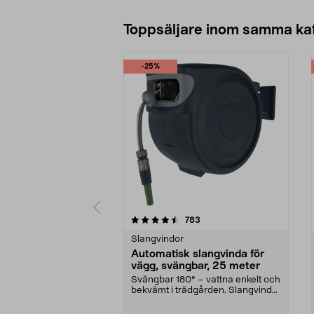
Toppsäljare inom samma ka
-25%
5 av 5 stjärnor
4.5 av 5 stjärnor
recensioner
783
Slangvindor
Automatisk slangvinda för
vägg, svängbar, 25 meter
Svängbar 180° – vattna enkelt och
bekvämt i trädgården. Slangvinda
med 25 meter ...