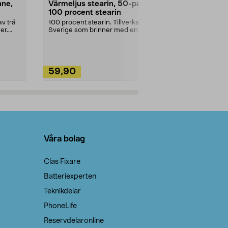
nne,
Värmeljus stearin, 50-pack,
Bikarbonat
100 procent stearin
Ett allsidigt 
städning och 
v trä
100 procent stearin. Tillverkade i
ute. Städa med
er.
Sverige som brinner med en
vacker och sotfri ...
59,90
49,90
Lägg i varukorg
Lägg
Våra bolag
Clas Fixare
Batteriexperten
Teknikdelar
PhoneLife
Reservdelaronline