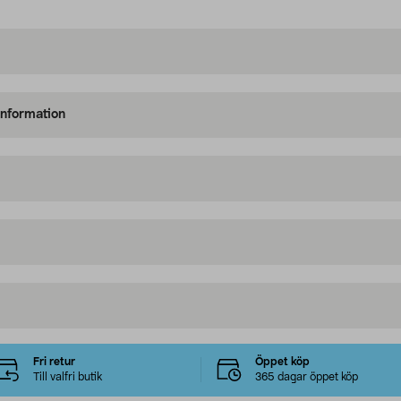
information
Fri retur
Öppet köp
Till valfri butik
365 dagar öppet köp