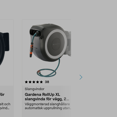
4.5 av 5 stjärnor
recensioner
5.0
38
7
Slangvindor
Slangvindor
för
Gardena RollUp XL
Slanghållar
slangvinda för vägg, 2
fack för till
munstycken, 35 m
elt och
Väggmonterad slanghållare med
Häng upp och 
gvinda
automatisk upprullning utan
vattenslangen
trassel. Gardena RollU...
för vägg – klar