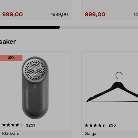
999,00
999,00
1999,00
1
 saker
-25%
4.5av 5 stjärnor
recensioner
4.0av 5 stjärnor
recensioner
3251
256
Klädvård
Galgar