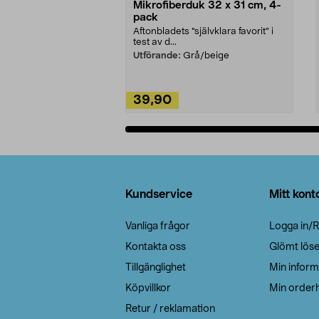
Mikrofiberduk 32 x 31 cm, 4-
pack
Aftonbladets "självklara favorit” i
test av d...
Utförande:
Grå/beige
39,90
Lägg i varukorg
Sidfot
Kundservice
Mitt kont
Vanliga frågor
Logga in/R
Kontakta oss
Glömt lös
Tillgänglighet
Min inform
Köpvillkor
Min orderh
Retur / reklamation