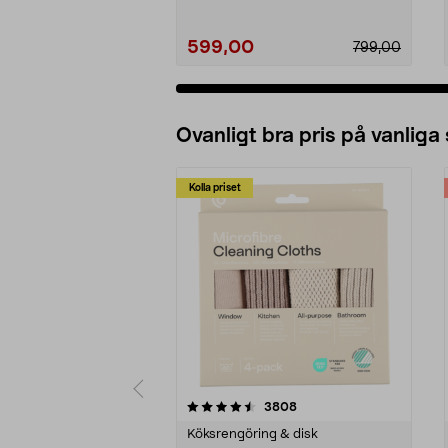
599,00
799,00
Ovanligt bra pris på vanliga
Kolla priset
5av 5 stjärnor
4.0av 5 stjärnor
recensioner
3808
Köksrengöring & disk