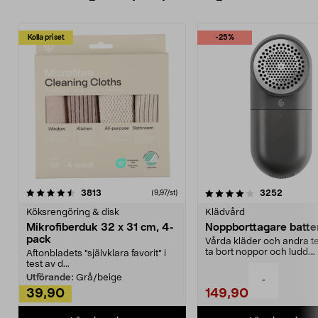
Kolla priset
-25%
4.0av 5 stjärnor
recensioner
4.5av 5 stjärnor
recensio
3813
3252
(9,97/st)
Köksrengöring & disk
Klädvård
Mikrofiberduk 32 x 31 cm, 4-
Noppborttagare batter
pack
Vårda kläder och andra tex
ta bort noppor och ludd.
Aftonbladets "självklara favorit” i
Noppborttagaren fräs...
test av d...
Utförande:
Grå/beige
-
39,90
149,90