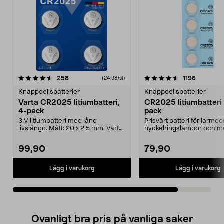
4.5av 5 stjärnor
recensioner
recension
258
1196
(24,98/st)
Knappcellsbatterier
Knappcellsbatterier
Varta CR2025 litiumbatteri,
CR2025 litiumbatteri 
4-pack
pack
3 V litiumbatteri med lång
Prisvärt batteri för larmd
livslängd. Mått: 20 x 2,5 mm. Varta
nyckelringslampor och me
CR2025 knappbatte...
litiumbatteri CR20...
99,90
79,90
Lägg i varukorg
Lägg i varukorg
Ovanligt bra pris på vanliga saker