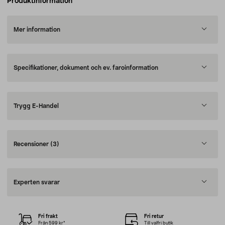
Produktinformation
Mer information
Specifikationer, dokument och ev. faroinformation
Trygg E-Handel
Recensioner
(3)
Experten svarar
Fri frakt
Fri retur
Från 599 kr*
Till valfri butik