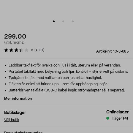
299,00
(inkl. moms)
3.3
(
3
)
Artikelnr:
10-3-685
Laddbar takfläkt för svalka och ljus i i tält, uterum eller på verandan.
Portabel takfläkt med belysning och fjärrkontroll – styr enkelt på distans.
Tystgående fläkt med nattlampa och justerbar hastighet.
Fläkten är enkel att hänga upp – rem för upphängning ingår.
Batteridriven takfläkt (USB-C kabel ingår, strömadapter säljs separat).
Mer information
Onlinelager
Butikslager
I lager
(4)
Välj butik