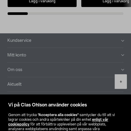
Lägg i varukorg
Lägg i varukorg
Sidfot
Kundservice
Mitt konto
Om oss
Product
+
Aktuellt
quantity
Våra bolag
Vi på Clas Ohlson använder cookies
Hitta butik
Genom att trycka
”Acceptera alla cookies”
samtycker du till att vi
lagrar cookies och andra spårtekniker på din enhet
enligt vår
cookiepolicy
för att förbättra upplevelsen på vår webbplats,
SE
NO
FI
analysera webbplatsens användning samt anpassa våra