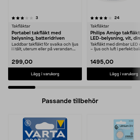
4.0 av 5 stjärnor
recensioner
3.5 av 5 stjärnor
recensione
3
24
Takfläktar
Takfläktar
Portabel takfläkt med
Philips Amigo takfläk
belysning, batteridriven
LED-belysning, vit, d
Laddbar takfläkt för svalka och ljus
Takfläkt med dimbar LED o
i i tält, uterum eller på verandan.
– ljus och luft i perfekt ba
Portabe...
Philips Amig...
299,00
1495,00
Lägg i varukorg
Lägg i varukorg
Passande tillbehör