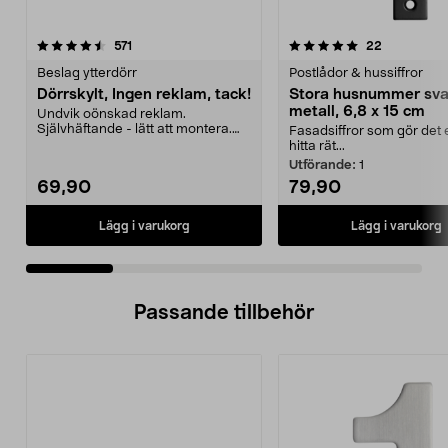
5.0 av 5 stjärnor
recensioner
4.5 av 5 stjärnor
recensione
571
22
Beslag ytterdörr
Postlådor & hussiffror
Dörrskylt, Ingen reklam, tack!
Stora husnummer sva
metall, 6,8 x 15 cm
Undvik oönskad reklam.
Självhäftande - lätt att montera.
Fasadsiffror som gör det e
Borstat rostfritt stål ...
hitta rät...
Utförande:
1
69,90
79,90
Lägg i varukorg
Lägg i varukorg
Passande tillbehör