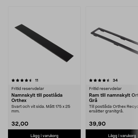
4.5av 5 stjärnor
recensioner
recensione
11
34
Fritid reservdelar
Fritid reservdelar
Namnskylt till postlåda
Ram till namnskylt Or
Orthex
Grå
Svart och vit sida. Mått 175 x 25
Till postlåda Orthex Recy
mm.
ersätter granitgrå.
32,00
39,90
Lägg i varukorg
Lägg i varukorg