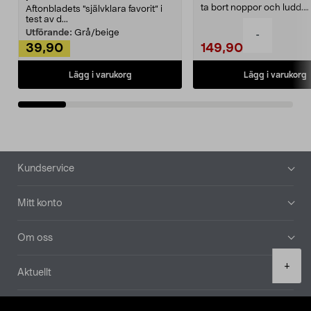
ta bort noppor och ludd.
Aftonbladets "självklara favorit” i
Noppborttagaren fräs...
test av d...
Utförande:
Grå/beige
-
39,90
149,90
Lägg i varukorg
Lägg i varukorg
Sidfot
Kundservice
Mitt konto
Om oss
Product
+
Aktuellt
quantity
Våra bolag