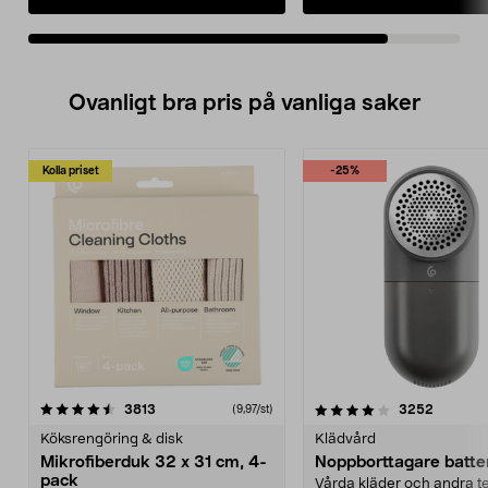
Ovanligt bra pris på vanliga saker
Kolla priset
-25%
4.0av 5 stjärnor
recensioner
4.5av 5 stjärnor
recensio
3813
3252
(9,97/st)
Köksrengöring & disk
Klädvård
Mikrofiberduk 32 x 31 cm, 4-
Noppborttagare batter
pack
Vårda kläder och andra tex