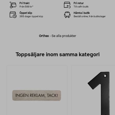
Fri frakt
Fri retur
Från 599 kr*
Till valfri butik
Öppet köp
Hämta i butik
365 dagar öppet köp
Beställ online, från butikslager
Orthex
-
Se alla produkter
Toppsäljare inom samma kategori