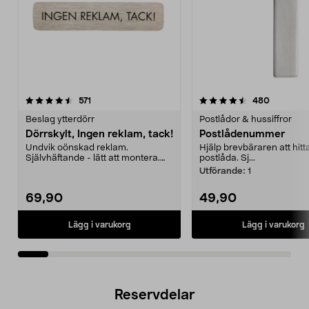
4.5av 5 stjärnor
recensioner
4.5av 5 stjärnor
recension
571
480
Beslag ytterdörr
Postlådor & hussiffror
Dörrskylt, Ingen reklam, tack!
Postlådenummer
Undvik oönskad reklam.
Hjälp brevbäraren att hitta
Självhäftande - lätt att montera.
postlåda. Sj...
Borstat rostfritt stål ...
Utförande:
1
69,90
49,90
Lägg i varukorg
Lägg i varukorg
Reservdelar