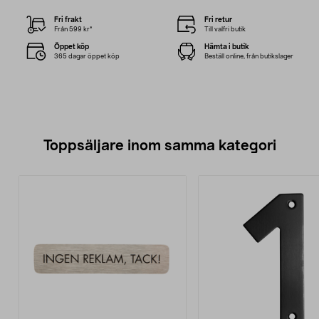
Fri frakt
Fri retur
Från 599 kr*
Till valfri butik
Öppet köp
Hämta i butik
365 dagar öppet köp
Beställ online, från butikslager
Toppsäljare inom samma kategori