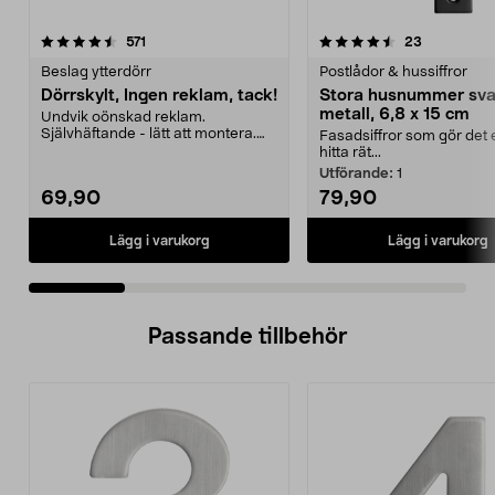
4.5 av 5 stjärnor
recensioner
4.5 av 5 stjärnor
recensione
571
23
Beslag ytterdörr
Postlådor & hussiffror
Dörrskylt, Ingen reklam, tack!
Stora husnummer sva
metall, 6,8 x 15 cm
Undvik oönskad reklam.
Självhäftande - lätt att montera.
Fasadsiffror som gör det e
Borstat rostfritt stål ...
hitta rät...
Utförande:
1
69,90
79,90
Lägg i varukorg
Lägg i varukorg
Passande tillbehör