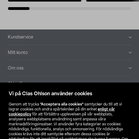
Sidfot
Kundservice
Mitt konto
Om oss
Aktuellt
Vi på Clas Ohlson använder cookies
Våra bolag
Genom att trycka
”Acceptera alla cookies”
samtycker du till att vi
lagrar cookies och andra spårtekniker på din enhet
enligt vår
Hitta butik
cookiepolicy
för att förbättra upplevelsen på vår webbplats,
analysera webbplatsens användning samt anpassa våra
marknadsföringsinsatser. Vi använder fyra kategorier av cookies:
nödvändiga, funktionella, analys och annonsering. För nödvändiga
SE
NO
FI
cookies krävs inte ditt samtycke eftersom dessa cookies är