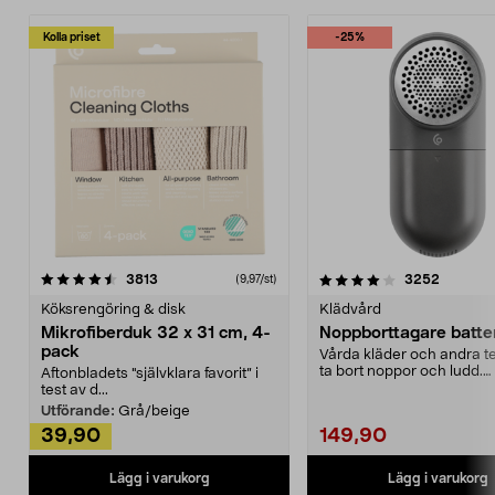
Kolla priset
-25%
4.0av 5 stjärnor
recensioner
4.5av 5 stjärnor
recensio
3813
3252
(9,97/st)
Köksrengöring & disk
Klädvård
Mikrofiberduk 32 x 31 cm, 4-
Noppborttagare batter
pack
Vårda kläder och andra tex
ta bort noppor och ludd.
Aftonbladets "självklara favorit” i
Noppborttagaren fräs...
test av d...
Utförande:
Grå/beige
39,90
149,90
Lägg i varukorg
Lägg i varukorg