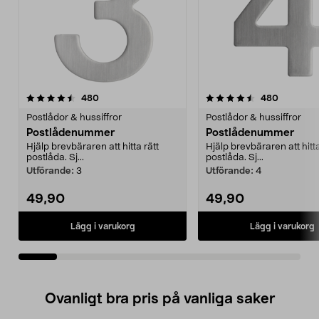
4.5av 5 stjärnor
recensioner
4.5av 5 stjärnor
recension
480
480
Postlådor & hussiffror
Postlådor & hussiffror
Postlådenummer
Postlådenummer
Hjälp brevbäraren att hitta rätt
Hjälp brevbäraren att hitta
postlåda. Sj...
postlåda. Sj...
Utförande:
3
Utförande:
4
49,90
49,90
Lägg i varukorg
Lägg i varukorg
Ovanligt bra pris på vanliga saker