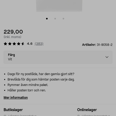
229,00
(inkl. moms)
4.6
(
383
)
Artikelnr:
31-9058-2
Select
Färg
variant
Vit
Dags för ny postlåda, har den gamla gjort sitt?
Brevlåda för dig som hämtar posten varje dag.
Rymmer även mindre paket.
Håller posten torr och ren.
Mer information
Butikslager
Onlinelager