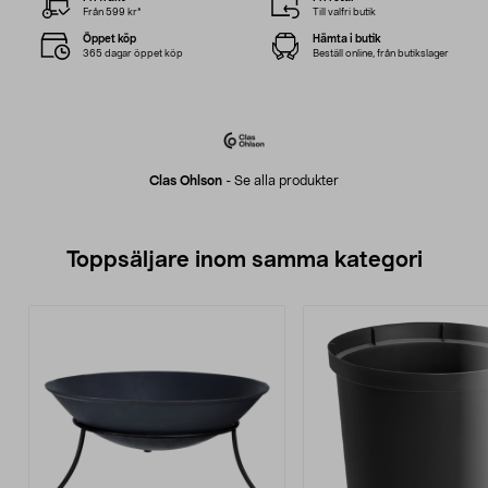
Från 599 kr*
Till valfri butik
Öppet köp
Hämta i butik
365 dagar öppet köp
Beställ online, från butikslager
Clas Ohlson
-
Se alla produkter
Toppsäljare inom samma kategori