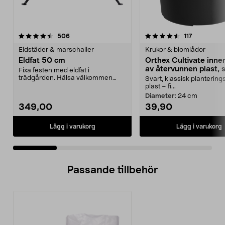
4.5 av 5 stjärnor
recensioner
4.5 av 5 stjärnor
recensione
506
117
Eldstäder & marschaller
Krukor & blomlådor
Eldfat 50 cm
Orthex Cultivate inne
av återvunnen plast, 
Fixa festen med eldfat i
trädgården. Hälsa välkommen
Svart, klassisk plantering
med brasor som värmer och l...
plast – fi...
Diameter:
24 cm
349,00
39,90
Lägg i varukorg
Lägg i varukorg
Passande tillbehör