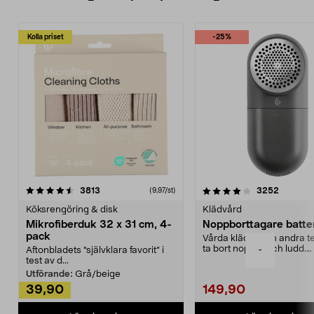
Kolla priset
-25%
4.0av 5 stjärnor
recensioner
4.5av 5 stjärnor
recensio
3813
3252
(9,97/st)
Köksrengöring & disk
Klädvård
Mikrofiberduk 32 x 31 cm, 4-
Noppborttagare batter
pack
Vårda kläder och andra tex
ta bort noppor och ludd.
-
Aftonbladets "självklara favorit” i
Noppborttagaren fräs...
test av d...
Utförande:
Grå/beige
39,90
149,90