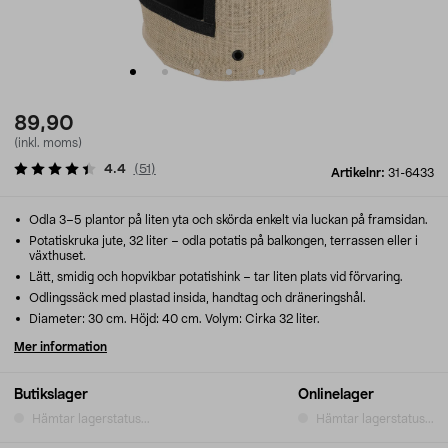
89,90
(inkl. moms)
4.4
(
51
)
Artikelnr:
31-6433
Odla 3–5 plantor på liten yta och skörda enkelt via luckan på framsidan.
Potatiskruka jute, 32 liter – odla potatis på balkongen, terrassen eller i
växthuset.
Lätt, smidig och hopvikbar potatishink – tar liten plats vid förvaring.
Odlingssäck med plastad insida, handtag och dräneringshål.
Diameter: 30 cm. Höjd: 40 cm. Volym: Cirka 32 liter.
Mer information
Butikslager
Onlinelager
Hämtar lagerstatus...
Hämtar lagerstatus...