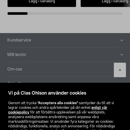
Lägg i varukorg
Lägg i varukorg
Sidfot
Kundservice
Mitt konto
Product
Om oss
+
quantity
Aktuellt
Vi på Clas Ohlson använder cookies
Våra bolag
Genom att trycka
”Acceptera alla cookies”
samtycker du till att vi
lagrar cookies och andra spårtekniker på din enhet
enligt vår
Hitta butik
cookiepolicy
för att förbättra upplevelsen på vår webbplats,
analysera webbplatsens användning samt anpassa våra
marknadsföringsinsatser. Vi använder fyra kategorier av cookies:
nödvändiga, funktionella, analys och annonsering. För nödvändiga
SE
NO
FI