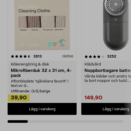
4.0av 5 stjärnor
recensioner
4.5av 5 stjärnor
recensio
3813
3252
(9,97/st)
Köksrengöring & disk
Klädvård
Mikrofiberduk 32 x 31 cm, 4-
Noppborttagare batter
pack
Vårda kläder och andra tex
ta bort noppor och ludd.
Aftonbladets "självklara favorit” i
Noppborttagaren fräs...
test av d...
Utförande:
Grå/beige
39,90
149,90
Lägg i varukorg
Lägg i varukorg