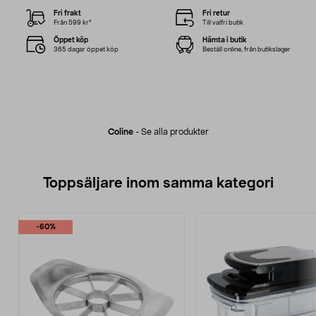
Fri frakt
Fri retur
Från 599 kr*
Till valfri butik
Öppet köp
Hämta i butik
365 dagar öppet köp
Beställ online, från butikslager
Coline
-
Se alla produkter
Toppsäljare inom samma kategori
-60%