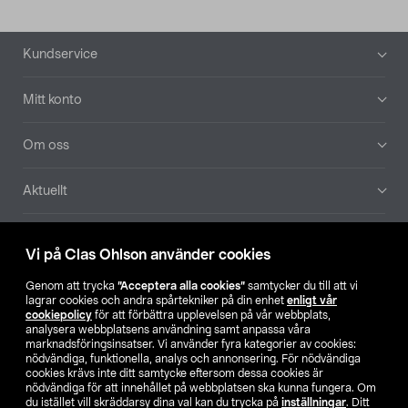
Sidfot
Kundservice
Mitt konto
Om oss
Aktuellt
Våra bolag
Vi på Clas Ohlson använder cookies
Hitta butik
Genom att trycka
”Acceptera alla cookies”
samtycker du till att vi
lagrar cookies och andra spårtekniker på din enhet
enligt vår
cookiepolicy
för att förbättra upplevelsen på vår webbplats,
SE
NO
FI
analysera webbplatsens användning samt anpassa våra
marknadsföringsinsatser. Vi använder fyra kategorier av cookies:
nödvändiga, funktionella, analys och annonsering. För nödvändiga
cookies krävs inte ditt samtycke eftersom dessa cookies är
nödvändiga för att innehållet på webbplatsen ska kunna fungera. Om
du istället vill skräddarsy dina val kan du trycka på
inställningar
. Ditt