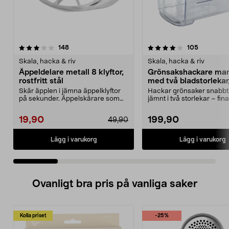
4.0 av 5 stjärnor
recensioner
4.5 av 5 stjärnor
recension
148
105
Skala, hacka & riv
Skala, hacka & riv
Äppeldelare metall 8 klyftor,
Grönsakshackare man
rostfritt stål
med två bladstorlekar,
liter
Skär äpplen i jämna äppelklyftor
Hackar grönsaker snabbt
på sekunder. Äppelskärare som
jämnt i två storlekar – fina
delar äpplet i 8 ...
grova bitar. Manu...
19,90
199,90
49,90
Lägg i varukorg
Lägg i varukorg
Ovanligt bra pris på vanliga saker
Kolla priset
-25%