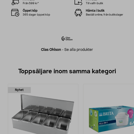
Från 599 kr*
Till valfri butik
Öppet köp
Hämta i butik
365 dagar öppet köp
Beställ online, från butikslager
Clas Ohlson
-
Se alla produkter
Toppsäljare inom samma kategori
Nyhet