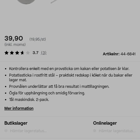
39,90
(19,95/st)
(inkl. moms)
3.7
(
3
)
Artikelnr:
44-6841
Kontrollera enkelt med en provsticka om kakan eller potatisen är klar.
Potatissticka i rostfritt stål – praktiskt redskap i köket när du bakar eller
lagar mat.
Provnålen underlättar att få bra resultat i mattillagningen.
Ögla för upphängning och smidig förvaring.
Tål maskindisk. 2-pack.
Mer information
Butikslager
Onlinelager
Hämtar lagerstatus...
Hämtar lagerstatus...