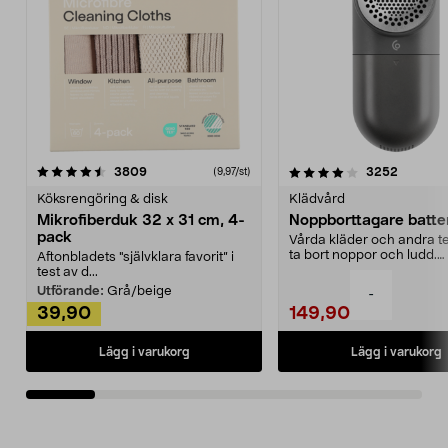
4.0av 5 stjärnor
recensioner
4.5av 5 stjärnor
recensio
3809
3252
(9,97/st)
Köksrengöring & disk
Klädvård
Mikrofiberduk 32 x 31 cm, 4-
Noppborttagare batter
pack
Vårda kläder och andra tex
ta bort noppor och ludd.
Aftonbladets "självklara favorit” i
Noppborttagaren fräs...
test av d...
Utförande:
Grå/beige
-
39,90
149,90
Lägg i varukorg
Lägg i varukorg