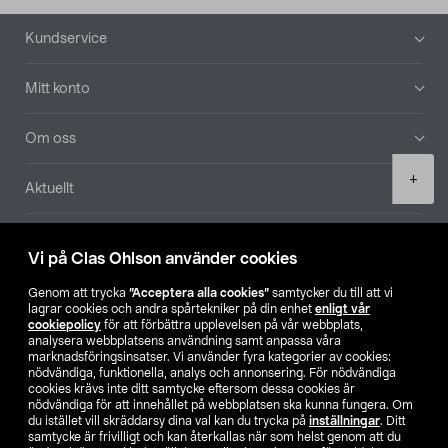
Sidfot
Kundservice
Mitt konto
Om oss
Product
+
Aktuellt
quantity
Våra bolag
Vi på Clas Ohlson använder cookies
Hitta butik
Genom att trycka
”Acceptera alla cookies”
samtycker du till att vi
lagrar cookies och andra spårtekniker på din enhet
enligt vår
cookiepolicy
för att förbättra upplevelsen på vår webbplats,
SE
NO
FI
analysera webbplatsens användning samt anpassa våra
marknadsföringsinsatser. Vi använder fyra kategorier av cookies:
nödvändiga, funktionella, analys och annonsering. För nödvändiga
cookies krävs inte ditt samtycke eftersom dessa cookies är
nödvändiga för att innehållet på webbplatsen ska kunna fungera. Om
du istället vill skräddarsy dina val kan du trycka på
inställningar
. Ditt
samtycke är frivilligt och kan återkallas när som helst genom att du