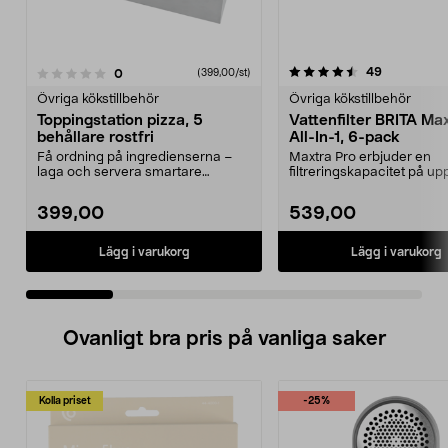
4.5 av 5 stjärnor
4.5 av 5 stjärnor
recensione
49
recensioner
0
(399,00/st)
Övriga kökstillbehör
Övriga kökstillbehör
Toppingstation pizza, 5
Vattenfilter BRITA Ma
behållare rostfri
All-In-1, 6-pack
Få ordning på ingredienserna –
Maxtra Pro erbjuder en
laga och servera smartare
filtreringskapacitet på upp 
hemma. Toppingstation p...
liter per filter. Re...
399,00
539,00
Lägg i varukorg
Lägg i varukorg
Ovanligt bra pris på vanliga saker
Kolla priset
-25%