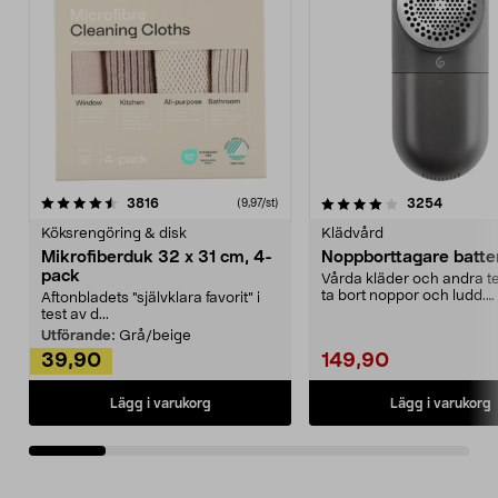
4.0av 5 stjärnor
recensioner
4.5av 5 stjärnor
recensio
3816
3254
(9,97/st)
Köksrengöring & disk
Klädvård
Mikrofiberduk 32 x 31 cm, 4-
Noppborttagare batter
pack
Vårda kläder och andra tex
ta bort noppor och ludd.
Aftonbladets "självklara favorit” i
Noppborttagaren fräs...
test av d...
Utförande:
Grå/beige
39,90
149,90
Lägg i varukorg
Lägg i varukorg