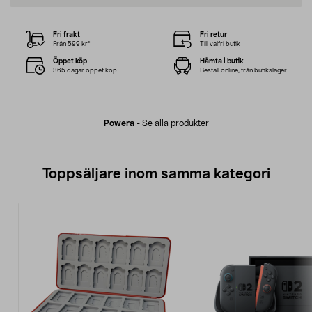
Fri frakt
Fri retur
Från 599 kr*
Till valfri butik
Öppet köp
Hämta i butik
365 dagar öppet köp
Beställ online, från butikslager
Powera
-
Se alla produkter
Toppsäljare inom samma kategori