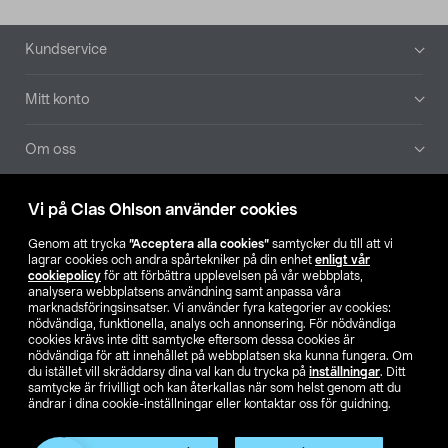
Sidfot
Kundservice
Mitt konto
Om oss
Aktuellt
Vi på Clas Ohlson använder cookies
Genom att trycka
”Acceptera alla cookies”
samtycker du till att vi
Våra bolag
lagrar cookies och andra spårtekniker på din enhet
enligt vår
cookiepolicy
för att förbättra upplevelsen på vår webbplats,
analysera webbplatsens användning samt anpassa våra
Hitta butik
marknadsföringsinsatser. Vi använder fyra kategorier av cookies:
nödvändiga, funktionella, analys och annonsering. För nödvändiga
cookies krävs inte ditt samtycke eftersom dessa cookies är
SE
NO
FI
nödvändiga för att innehållet på webbplatsen ska kunna fungera. Om
du istället vill skräddarsy dina val kan du trycka på
inställningar
. Ditt
samtycke är frivilligt och kan återkallas när som helst genom att du
ändrar i dina cookie-inställningar eller kontaktar oss för guidning.