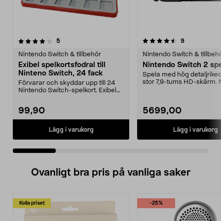
4.5 av 5 stjärnor
recensioner
4.5 av 5 stjärnor
recensioner
5
9
Nintendo Switch & tillbehör
Nintendo Switch & tillbeh
Exibel spelkortsfodral till
Nintendo Switch 2 sp
Ninteno Switch, 24 fack
Spela med hög detaljrik
stor 7,9-tums HD-skärm. 
Förvarar och skyddar upp till 24
Switch 2 – kraft...
Nintendo Switch-spelkort. Exibel
kompakt slitst...
99,90
5699,00
Lägg i varukorg
Lägg i varukorg
Ovanligt bra pris på vanliga saker
Kolla priset
-25%