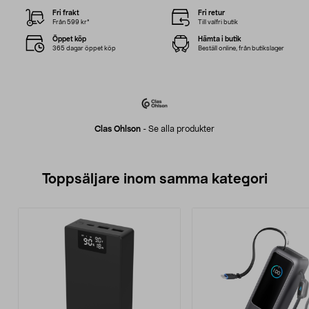
Fri frakt
Fri retur
Från 599 kr*
Till valfri butik
Öppet köp
Hämta i butik
365 dagar öppet köp
Beställ online, från butikslager
Clas Ohlson
-
Se alla produkter
Toppsäljare inom samma kategori