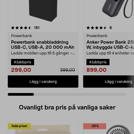
4.5 av 5 stjärnor
recensioner
3.5 av 5 stjärnor
recensioner
151
8
Powerbank
Powerbank
Powerbank snabbladdning
Anker Power Bank 25
USB-C, USB-A, 20 000 mAh
W, inbyggda USB-C-k
Ladda mobilen upp till 5 gånger –
Ladda upp till 4 enheter s
kraft för hela dagen. Kraftfull
med 165 W total effekt. A
Klubbpris
Klubbpris
powerbank – 20...
25 000 mAh powe...
299,00
899,00
399,00
Lägg i varukorg
Lägg i varukorg
Ovanligt bra pris på vanliga saker
Kolla priset
-25%