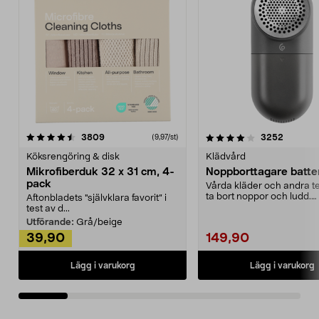
4.0av 5 stjärnor
recensioner
4.5av 5 stjärnor
recensio
3809
3252
(9,97/st)
Köksrengöring & disk
Klädvård
Mikrofiberduk 32 x 31 cm, 4-
Noppborttagare batter
pack
Vårda kläder och andra tex
ta bort noppor och ludd.
Aftonbladets "självklara favorit” i
Noppborttagaren fräs...
test av d...
Utförande:
Grå/beige
39,90
149,90
Lägg i varukorg
Lägg i varukorg