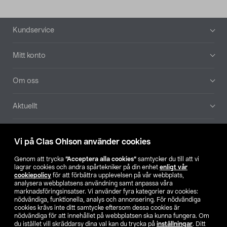
Sidfot
Kundservice
Mitt konto
Om oss
Aktuellt
Våra bolag
Vi på Clas Ohlson använder cookies
Hitta butik
Genom att trycka
”Acceptera alla cookies”
samtycker du till att vi
lagrar cookies och andra spårtekniker på din enhet
enligt vår
cookiepolicy
för att förbättra upplevelsen på vår webbplats,
SE
NO
FI
analysera webbplatsens användning samt anpassa våra
marknadsföringsinsatser. Vi använder fyra kategorier av cookies:
nödvändiga, funktionella, analys och annonsering. För nödvändiga
cookies krävs inte ditt samtycke eftersom dessa cookies är
nödvändiga för att innehållet på webbplatsen ska kunna fungera. Om
du istället vill skräddarsy dina val kan du trycka på
inställningar
. Ditt