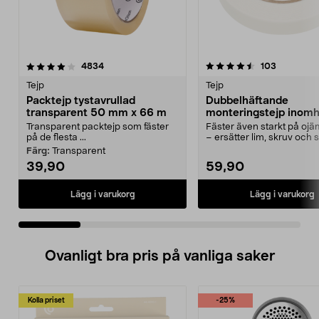
4.5 av 5 stjärnor
recensioner
4.5 av 5 stjärnor
recension
4834
103
Tejp
Tejp
Packtejp tystavrullad
Dubbelhäftande
transparent 50 mm x 66 m
monteringstejp inomh
mm x 5 m, vit
Transparent packtejp som fäster
Fäster även starkt på ojä
på de flesta ...
– ersätter lim, skruv och s
Dubbelhäftande...
Färg:
Transparent
39,90
59,90
Lägg i varukorg
Lägg i varukorg
Ovanligt bra pris på vanliga saker
Kolla priset
-25%