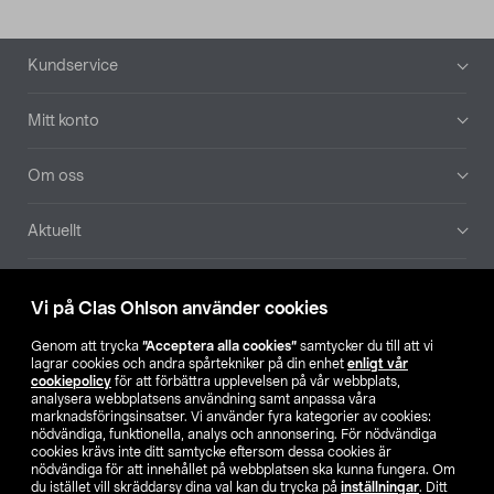
Sidfot
Kundservice
Mitt konto
Om oss
Aktuellt
Våra bolag
Vi på Clas Ohlson använder cookies
Hitta butik
Genom att trycka
”Acceptera alla cookies”
samtycker du till att vi
lagrar cookies och andra spårtekniker på din enhet
enligt vår
cookiepolicy
för att förbättra upplevelsen på vår webbplats,
SE
NO
FI
analysera webbplatsens användning samt anpassa våra
marknadsföringsinsatser. Vi använder fyra kategorier av cookies:
nödvändiga, funktionella, analys och annonsering. För nödvändiga
cookies krävs inte ditt samtycke eftersom dessa cookies är
nödvändiga för att innehållet på webbplatsen ska kunna fungera. Om
du istället vill skräddarsy dina val kan du trycka på
inställningar
. Ditt