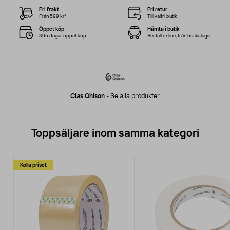
Fri frakt
Fri retur
Från 599 kr*
Till valfri butik
Öppet köp
Hämta i butik
365 dagar öppet köp
Beställ online, från butikslager
Clas Ohlson
-
Se alla produkter
Toppsäljare inom samma kategori
Kolla priset