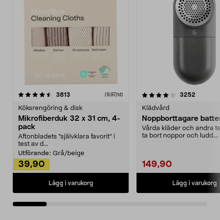
4.0av 5 stjärnor
recensioner
4.5av 5 stjärnor
recensio
3813
3252
(9,97/st)
Köksrengöring & disk
Klädvård
Mikrofiberduk 32 x 31 cm, 4-
Noppborttagare batter
pack
Vårda kläder och andra tex
ta bort noppor och ludd.
Aftonbladets "självklara favorit” i
Noppborttagaren fräs...
test av d...
Utförande:
Grå/beige
39,90
149,90
Lägg i varukorg
Lägg i varukorg