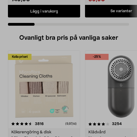
Se varianter
Lägg i varukorg
Ovanligt bra pris på vanliga saker
Kolla priset
-25%
4.0av 5 stjärnor
recensioner
4.5av 5 stjärnor
recensio
3816
3254
(9,97/st)
Köksrengöring & disk
Klädvård