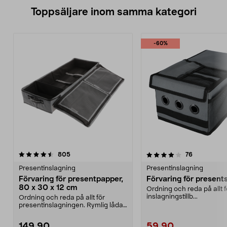
Toppsäljare inom samma kategori
-60%
4.0 av 5 stjärnor
recensioner
4.5 av 5 stjärnor
recensioner
805
76
Presentinslagning
Presentinslagning
Förvaring för presentpapper,
Förvaring för present
80 x 30 x 12 cm
Ordning och reda på allt f
inslagningstillb...
Ordning och reda på allt för
presentinslagningen. Rymlig låda
med plats för pres...
149,90
59,90