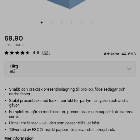
69,90
(inkl. moms)
4.6
(
33
)
Artikelnr:
44-6113
Select
Färg
variant
Blå
Snabb och praktisk presentinslagning till bröllop, födelsedagar och
andra fester.
Stabil presentask med lock – perfekt för parfym, smycken och andra
gåvor.
Komplettera gärna med rosetter, presentaskar och papper från samma
serie.
Finns i tre färger – välj den som passar tillfället bäst.
Tillverkad av FSC®-märkt papper för ansvarsfullt skogsbruk.
Mer information