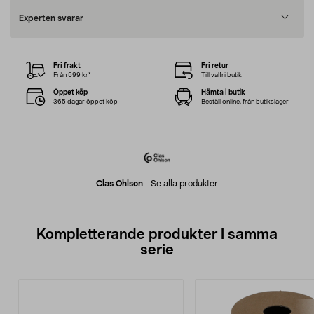
Experten svarar
Fri frakt
Fri retur
Från 599 kr*
Till valfri butik
Öppet köp
Hämta i butik
365 dagar öppet köp
Beställ online, från butikslager
Clas Ohlson
-
Se alla produkter
Kompletterande produkter i samma
serie