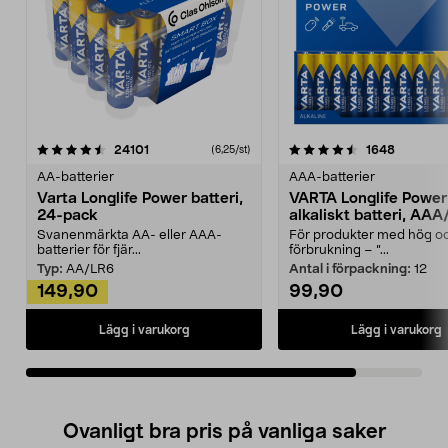
4.5av 5 stjärnor
recensioner
recensio
24101
1648
(6,25/st)
AA-batterier
AAA-batterier
Varta Longlife Power batteri,
VARTA Longlife Power
24-pack
alkaliskt batteri, AA
Svanenmärkta AA- eller AAA-
För produkter med hög oc
batterier för fjär...
förbrukning – ”...
Typ:
AA/LR6
Antal i förpackning:
12
149,90
99,90
Lägg i varukorg
Lägg i varukorg
Ovanligt bra pris på vanliga saker