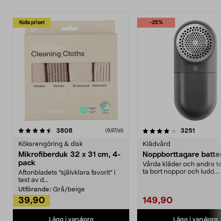
Kolla priset
-25%
4.0av 5 stjärnor
recensioner
4.5av 5 stjärnor
recensio
3808
3251
(9,97/st)
Köksrengöring & disk
Klädvård
Mikrofiberduk 32 x 31 cm, 4-
Noppborttagare batter
pack
Vårda kläder och andra tex
ta bort noppor och ludd.
Aftonbladets "självklara favorit” i
Noppborttagaren fräs...
test av d...
Utförande:
Grå/beige
39,90
149,90
Lägg i varukorg
Lägg i varukorg