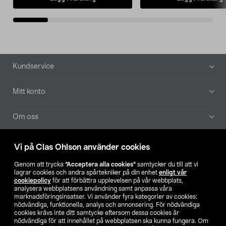
Sidfot
Kundservice
Mitt konto
Om oss
Aktuellt
Vi på Clas Ohlson använder cookies
Genom att trycka
”Acceptera alla cookies”
samtycker du till att vi
Våra bolag
lagrar cookies och andra spårtekniker på din enhet
enligt vår
cookiepolicy
för att förbättra upplevelsen på vår webbplats,
analysera webbplatsens användning samt anpassa våra
Hitta butik
marknadsföringsinsatser. Vi använder fyra kategorier av cookies:
nödvändiga, funktionella, analys och annonsering. För nödvändiga
cookies krävs inte ditt samtycke eftersom dessa cookies är
SE
NO
FI
nödvändiga för att innehållet på webbplatsen ska kunna fungera. Om