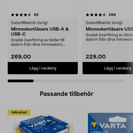
4.5 av 5 stjärnor
recensioner
4.5 av 5 stjärnor
recension
92
289
Datortillbehör övrigt
Datortillbehör övrigt
Minneskortläsare USB-A &
Minneskortläsare USB
USB-C
Snabb överföring av bilder 
datorn från dina minnesko
Snabb överföring av bilder till
Smidig minneskortlä...
datorn från dina minneskort.
Smidig minneskortlä...
269,00
229,00
Lägg i varukorg
Lägg i varukorg
Passande tillbehör
Kolla priset