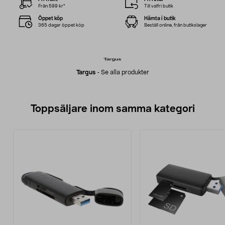
Från 599 kr*
Till valfri butik
Öppet köp
Hämta i butik
365 dagar öppet köp
Beställ online, från butikslager
Targus
-
Se alla produkter
Toppsäljare inom samma kategori