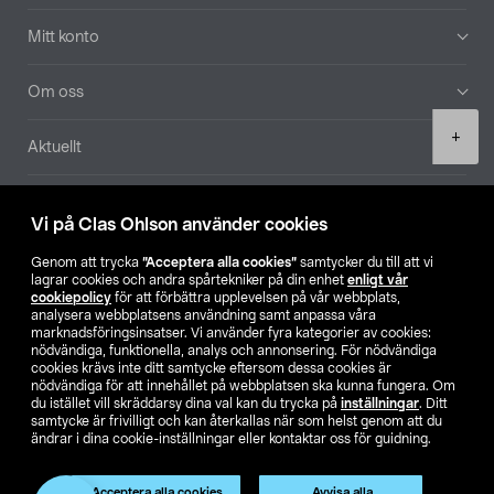
Mitt konto
Om oss
Product
+
Aktuellt
quantity
Våra bolag
Vi på Clas Ohlson använder cookies
Hitta butik
Genom att trycka
”Acceptera alla cookies”
samtycker du till att vi
lagrar cookies och andra spårtekniker på din enhet
enligt vår
cookiepolicy
för att förbättra upplevelsen på vår webbplats,
SE
NO
FI
analysera webbplatsens användning samt anpassa våra
marknadsföringsinsatser. Vi använder fyra kategorier av cookies:
nödvändiga, funktionella, analys och annonsering. För nödvändiga
cookies krävs inte ditt samtycke eftersom dessa cookies är
nödvändiga för att innehållet på webbplatsen ska kunna fungera. Om
du istället vill skräddarsy dina val kan du trycka på
inställningar
. Ditt
samtycke är frivilligt och kan återkallas när som helst genom att du
ändrar i dina cookie-inställningar eller kontaktar oss för guidning.
Köpvillkor
Privacy statement
Klubbvillkor
För företag
Ändra till priser exklusive moms
Acceptera alla cookies
Avvisa alla