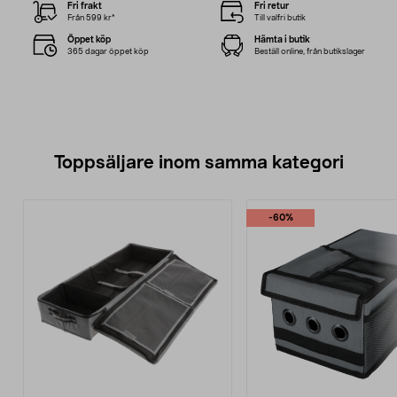
Fri frakt
Fri retur
Från 599 kr*
Till valfri butik
Öppet köp
Hämta i butik
365 dagar öppet köp
Beställ online, från butikslager
Toppsäljare inom samma kategori
-60%