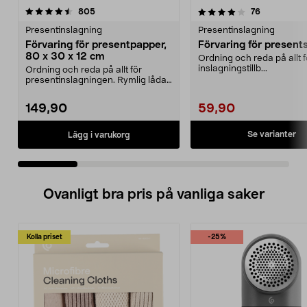
4.0 av 5 stjärnor
recensioner
4.5 av 5 stjärnor
recensioner
805
76
Presentinslagning
Presentinslagning
Förvaring för presentpapper,
Förvaring för present
80 x 30 x 12 cm
Ordning och reda på allt f
inslagningstillb...
Ordning och reda på allt för
presentinslagningen. Rymlig låda
med plats för pres...
149,90
59,90
Se varianter
Lägg i varukorg
Ovanligt bra pris på vanliga saker
Kolla priset
-25%