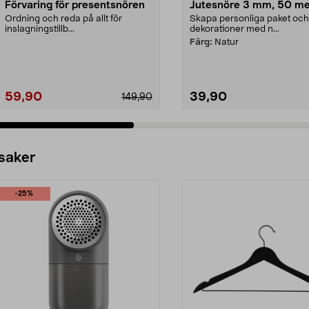
Förvaring för presentsnören
Jutesnöre 3 mm, 50 me
Ordning och reda på allt för
Skapa personliga paket och
inslagningstillb...
dekorationer med n...
Färg:
Natur
59,90
39,90
149,90
 saker
-25%