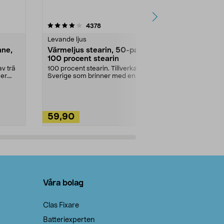
4.5av 5 stjärnor
recensioner
4.5
4378
2
Levande ljus
Rengöringsm
nne,
Värmeljus stearin, 50-pack,
Bikarbonat
100 procent stearin
Ett allsidigt 
städning och 
v trä
100 procent stearin. Tillverkade i
ute. Städa med
er.
Sverige som brinner med en
vacker och sotfri ...
59,90
49,90
Lägg i varukorg
Lägg
Våra bolag
Clas Fixare
Batteriexperten