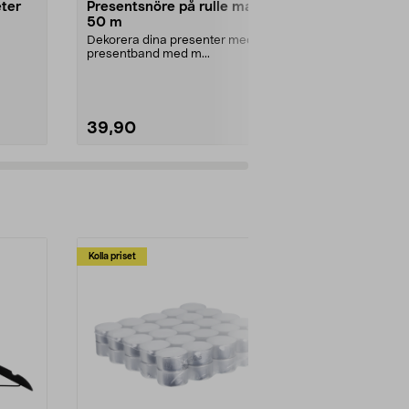
ter
Presentsnöre på rulle matt
Kraftpapper
50 m
70 cm
Dekorera dina presenter med
FSC®-märkt 
presentband med m...
av ribbat, bru
Kraftpapper på 
39,90
39,90
Kolla priset
Multibuy