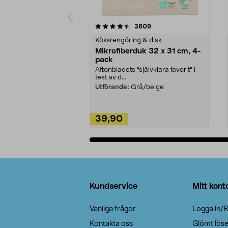
5av 5 stjärnor
4.0av 5 stjärnor
recensioner
3809
Köksrengöring & disk
Mikrofiberduk 32 x 31 cm, 4-
pack
Aftonbladets "självklara favorit” i
test av d...
Utförande:
Grå/beige
39,90
Lägg i varukorg
Sidfot
Kundservice
Mitt kont
Vanliga frågor
Logga in/R
Kontakta oss
Glömt lös