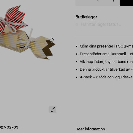
quantity
Butikslager
Hämtar lagerstatus...
Göm dina presenter i FSC®-märk
Presentlådor smällkaramell – ett 
Vik ihop lådan, knyt ett band runt
Denna produkt är tillverkad av F
4-pack – 2 röda och 2 guldaskar
027-02-03
Mer information