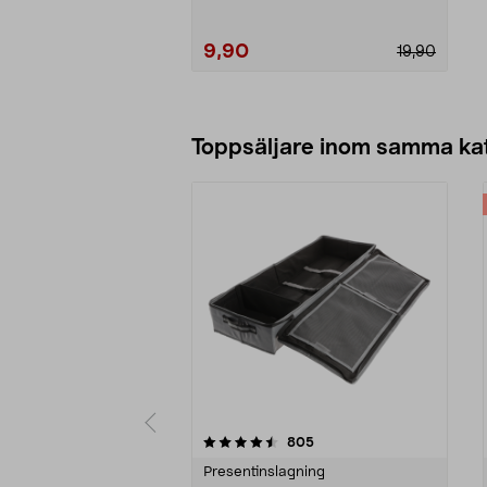
9,90
19,90
Lägg i varukorg
Toppsäljare inom samma ka
5 av 5 stjärnor
4.0 av 5 stjärnor
recensioner
805
Presentinslagning