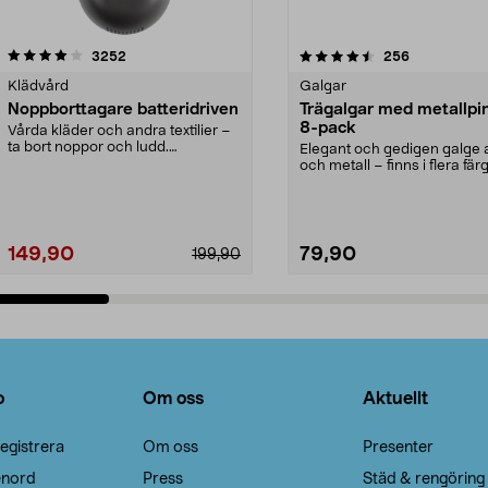
4.5av 5 stjärnor
recensioner
4.0av 5 stjärnor
recensioner
3252
256
Klädvård
Galgar
Noppborttagare batteridriven
Trägalgar med metallpi
8-pack
Vårda kläder och andra textilier –
ta bort noppor och ludd.
Elegant och gedigen galge a
Noppborttagaren fräs...
och metall – finns i flera färg
Galge med sv...
149,90
79,90
199,90
Lägg i varukorg
Lägg i varukorg
o
Om oss
Aktuellt
egistrera
Om oss
Presenter
enord
Press
Städ & rengöring