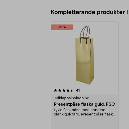
Kompletterande produkter i
-50%
5av 5 stjärnor
recensioner
41
Julklappsinslagning
Presentpåse flaska guld, FSC
Lyxig flaskpåse med handtag –
blank guldfärg. Presentpåse flaska
– fixa fina pre...