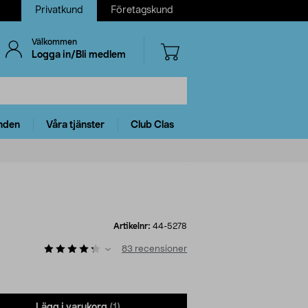
Privatkund
Företagskund
Välkommen
Logga in/Bli medlem
nden
Våra tjänster
Club Clas
Artikelnr:
44-5278
83
recensioner
Lägg i varukorg
(1)