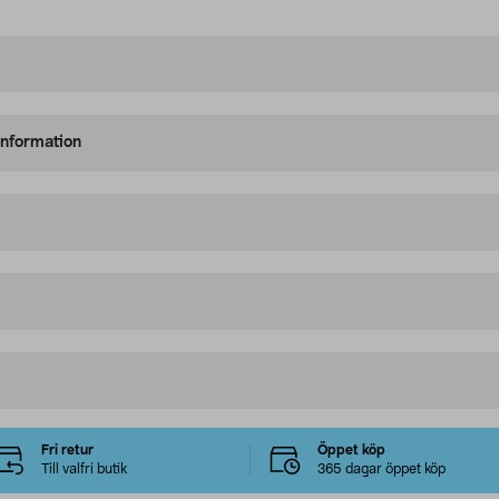
information
Fri retur
Öppet köp
Till valfri butik
365 dagar öppet köp