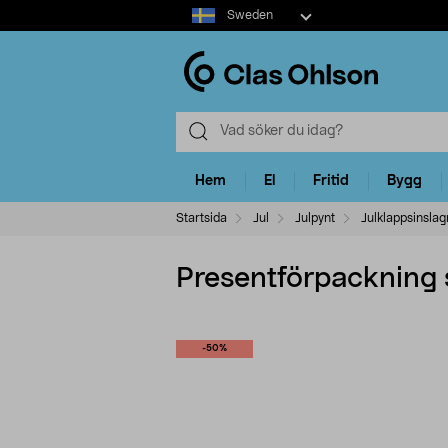
Select
Sweden
market
Hem
El
Fritid
Bygg
Startsida
Jul
Julpynt
Julklappsinslag
Presentförpackning 
-50%