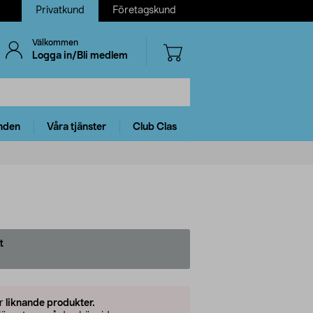
Privatkund
Företagskund
Välkommen
Logga in/Bli medlem
nden
Våra tjänster
Club Clas
t
er
liknande produkter.