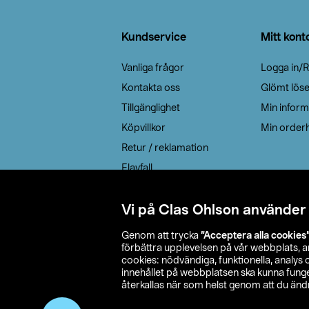
Sidfot
Kundservice
Mitt kont
Vanliga frågor
Logga in/R
Kontakta oss
Glömt lös
Tillgänglighet
Min inform
Köpvillkor
Min orderh
Retur / reklamation
Elavfall
Cookie policy
Leveransalternativ
Vi på Clas Ohlson använder
Genom att trycka
”Acceptera alla cookies
förbättra upplevelsen på vår webbplats, 
cookies: nödvändiga, funktionella, analys
innehållet på webbplatsen ska kunna funger
återkallas när som helst genom att du ändra
© 2026 Cla