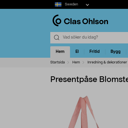
Select
Sweden
market
Hem
El
Fritid
Bygg
Startsida
Hem
Inredning & dekorationer
Presentpåse Blomst