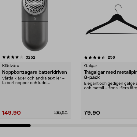
4.5av 5 stjärnor
recensioner
4.0av 5 stjärnor
recensioner
3252
256
Klädvård
Galgar
Noppborttagare batteridriven
Trägalgar med metallpi
8-pack
Vårda kläder och andra textilier –
ta bort noppor och ludd.
Elegant och gedigen galge a
Noppborttagaren fräs...
och metall – finns i flera färg
Galge med sv...
149,90
79,90
199,90
Lägg i varukorg
Lägg i varukorg