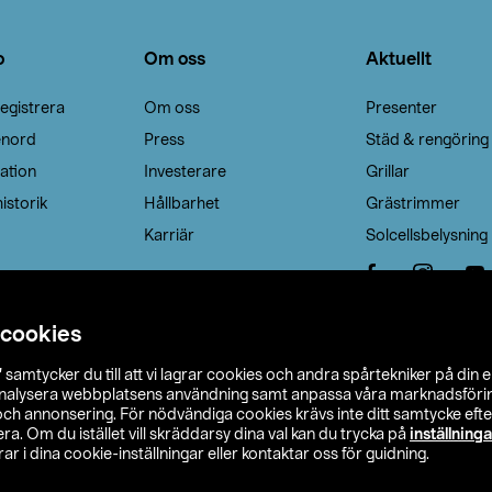
o
Om oss
Aktuellt
egistrera
Om oss
Presenter
enord
Press
Städ & rengöring
ation
Investerare
Grillar
istorik
Hållbarhet
Grästrimmer
Karriär
Solcellsbelysning
 cookies
”
samtycker du till att vi lagrar cookies och andra spårtekniker på din 
analysera webbplatsens användning samt anpassa våra marknadsförings
 och annonsering. För nödvändiga cookies krävs inte ditt samtycke ef
a. Om du istället vill skräddarsy dina val kan du trycka på
inställninga
r i dina cookie-inställningar eller kontaktar oss för guidning.
s Ohlson
Köpvillkor
Privacy statement
Klubbvillkor
H