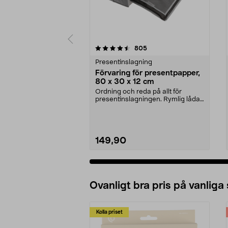
5 av 5 stjärnor
4.0 av 5 stjärnor
recensioner
805
Presentinslagning
Förvaring för presentpapper,
80 x 30 x 12 cm
Ordning och reda på allt för
presentinslagningen. Rymlig låda
med plats för pres...
149,90
Ovanligt bra pris på vanliga
Kolla priset