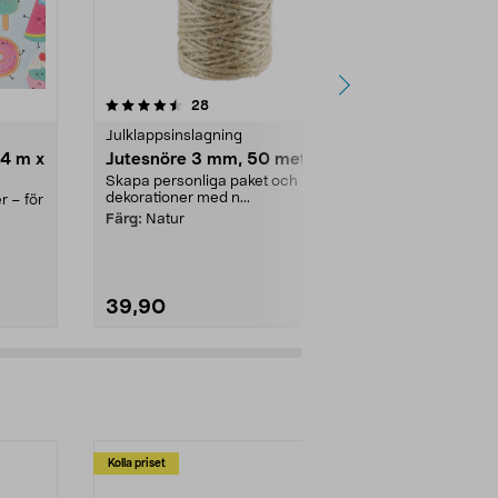
4.5 av 5 stjärnor
recensioner
4.5
28
4
Julklappsinslagning
Presentinsla
 4 m x
Jutesnöre 3 mm, 50 meter
Cellofan, 7
Skapa personliga paket och
Slå in en pre
dekorationer med n...
eller en prese
r – för
sätt. Cello...
Färg:
Natur
39,90
29,90
Kolla priset
Multibuy