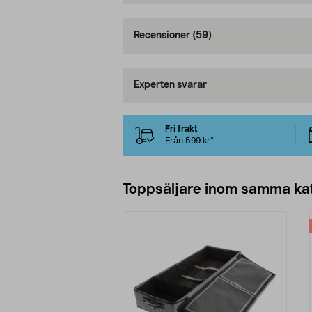
Recensioner
(59)
Experten svarar
Fri frakt
Från 599 kr*
Toppsäljare inom samma ka