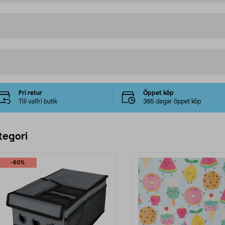
Fri retur
Öppet köp
Till valfri butik
365 dagar öppet köp
tegori
-60%