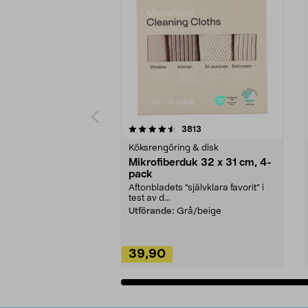
5av 5 stjärnor
4.0av 5 stjärnor
recensioner
3813
Köksrengöring & disk
Mikrofiberduk 32 x 31 cm, 4-
pack
Aftonbladets "självklara favorit” i
test av d...
Utförande:
Grå/beige
39,90
Lägg i varukorg