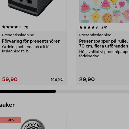
4.5 av 5 stjärnor
recensioner
4.5 av 5 stjärnor
recensioner
76
241
Presentinslagning
Presentinslagning
Förvaring för presentsnören
Presentpapper på rulle,
70 cm, flera utföranden
Ordning och reda på allt för
inslagningstillb...
Högkvalitativt presentpappe
födelsedag...
59,90
29,90
149,90
 saker
-25%