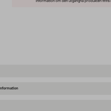
Information om den utgångna produkten finns l
information