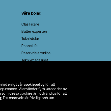
Våra bolag
Clas Fixare
Batteriexperten
Teknikdelar
PhoneLife
Reservdelaronline
Teknikmagasinet
enhet
enligt vår cookiepolicy
för att
insatser. Vi använder fyra kategorier av
tersom dessa cookies är nödvändiga för att
r
. Ditt samtycke är frivilligt och kan
itta butik