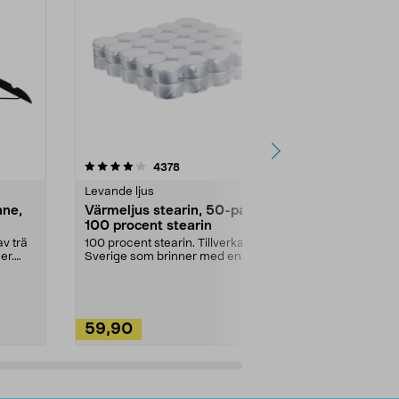
4.5av 5 stjärnor
recensioner
4.5
4378
2
Levande ljus
Rengöringsm
nne,
Värmeljus stearin, 50-pack,
Bikarbonat
100 procent stearin
Ett allsidigt 
städning och 
v trä
100 procent stearin. Tillverkade i
ute. Städa med
er.
Sverige som brinner med en
vacker och sotfri ...
59,90
49,90
Lägg i varukorg
Lägg